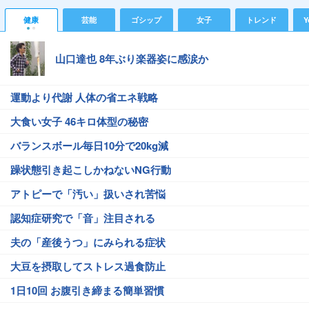
健康
芸能
ゴシップ
女子
トレンド
Y
山口達也 8年ぶり楽器姿に感涙か
運動より代謝 人体の省エネ戦略
大食い女子 46キロ体型の秘密
バランスボール毎日10分で20kg減
躁状態引き起こしかねないNG行動
アトピーで「汚い」扱いされ苦悩
認知症研究で「音」注目される
夫の「産後うつ」にみられる症状
大豆を摂取してストレス過食防止
1日10回 お腹引き締まる簡単習慣