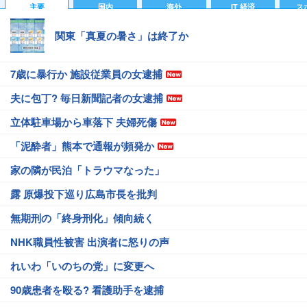
主要
国内
海外
IT 経済
ス
関東「真夏の暑さ」は終了か
7歳に暴行か 施設従業員の女逮捕
夫に包丁? 毎日新聞記者の女逮捕
立体駐車場から車落下 夫婦死傷
「泥酔者」熊本で通報が頻発か
家の隣が民泊「トラウマなった」
露 原爆投下巡り広島市長を批判
無期刑の「終身刑化」傾向続く
NHK職員性被害 出演者に怒りの声
れいわ「いのちの党」に変更へ
90歳患者を殴る? 看護助手を逮捕