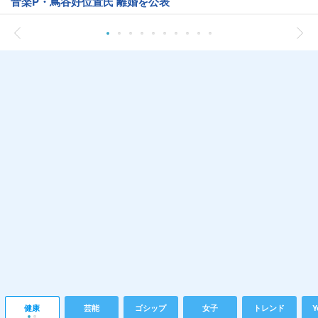
音楽P・蔦谷好位置氏 離婚を公表
健康
芸能
ゴシップ
女子
トレンド
Y