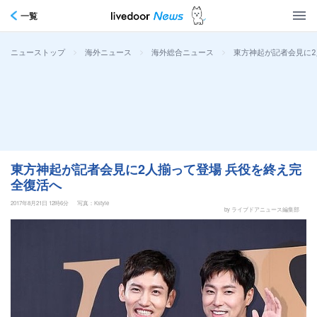
一覧
>
>
>
東方神起が記者会見に2
ニューストップ
海外ニュース
海外総合ニュース
東方神起が記者会見に2人揃って登場 兵役を終え完
全復活へ
2017年8月21日 12時6分
写真：Kstyle
by ライブドアニュース編集部