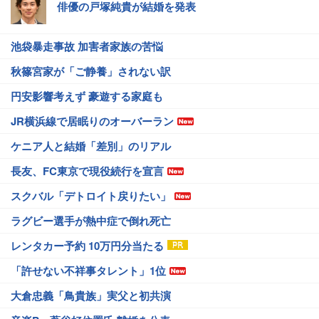
俳優の戸塚純貴が結婚を発表
池袋暴走事故 加害者家族の苦悩
秋篠宮家が「ご静養」されない訳
円安影響考えず 豪遊する家庭も
JR横浜線で居眠りのオーバーラン
ケニア人と結婚「差別」のリアル
長友、FC東京で現役続行を宣言
スクバル「デトロイト戻りたい」
ラグビー選手が熱中症で倒れ死亡
レンタカー予約 10万円分当たる
「許せない不祥事タレント」1位
大倉忠義「鳥貴族」実父と初共演