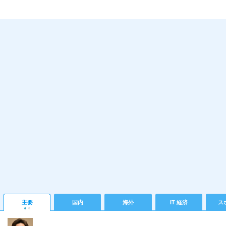
主要
国内
海外
IT 経済
ス