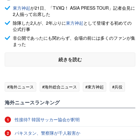
東方神起
が21日、「TVXQ！ ASIA PRESS TOUR」記者会見に
2人揃って出席した
除隊した2人が、2年ぶりに
東方神起
として登場する初めての
公式行事
非公開であったにも関わらず、会場の前には多くのファンが集
まった
続きを読む
#海外ニュース
#海外総合ニュース
#東方神起
#兵役
海外ニュースランキング
性接待? 韓国サッカー協会が釈明
1
パキスタン、警察隊が千人殺害か
2