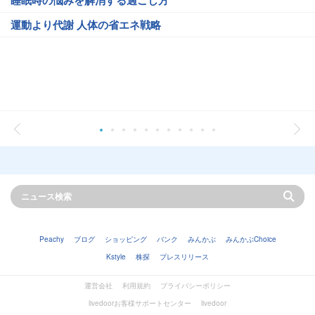
運動より代謝 人体の省エネ戦略
Peachy
ブログ
ショッピング
バンク
みんかぶ
みんかぶChoice
Kstyle
株探
プレスリリース
運営会社
利用規約
プライバシーポリシー
livedoorお客様サポートセンター
livedoor