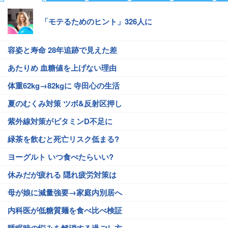
「モテるためのヒント」326人に
容姿と寿命 28年追跡で見えた差
あたりめ 血糖値を上げない理由
体重62kg→82kgに 寺田心の生活
夏のむくみ対策 ツボ&反射区押し
紫外線対策がビタミンD不足に
緑茶を飲むと死亡リスク低まる?
ヨーグルト いつ食べたらいい?
休みだが疲れる 隠れ疲労対策は
母が娘に減量強要→家庭内別居へ
内科医が低糖質麺を食べ比べ検証
睡眠時の悩みを解消する過ごし方