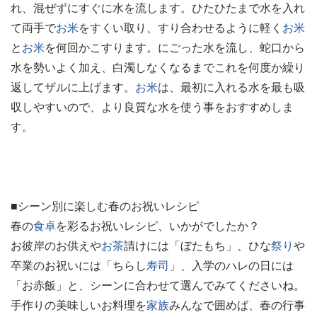
れ、混ぜずにすぐに水を流します。ひたひたまで水を入れ
て両手で
お米
をすくい取り、すり合わせるように軽く
お米
と
お米
を何回かこすります。にごった水を流し、蛇口から
水を勢いよく加え、白濁しなくなるまでこれを何度か繰り
返してザルに上げます。
お米
は、最初に入れる水を最も吸
収しやすいので、より良質な水を使う事をおすすめしま
す。
■シーン別に楽しむ春のお祝いレシピ
春の
食卓
を彩るお祝いレシピ、いかがでしたか？
お彼岸のお供えや
お茶
請けには「ぼたもち」、ひな
祭り
や
卒業のお祝いには「ちらし
寿司
」、入学のハレの日には
「お赤飯」と、シーンに合わせて選んでみてくださいね。
手作りの美味しいお料理を
家族
みんなで囲めば、春の行事