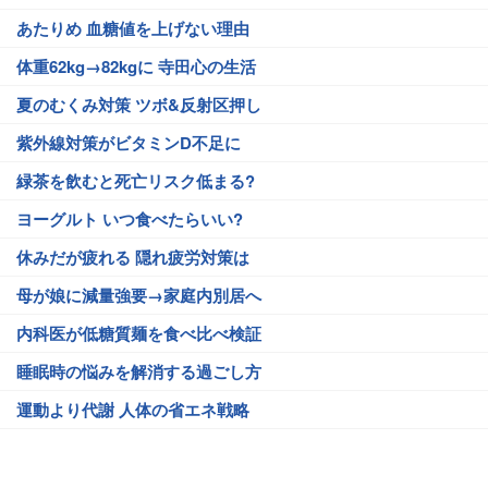
あたりめ 血糖値を上げない理由
体重62kg→82kgに 寺田心の生活
夏のむくみ対策 ツボ&反射区押し
紫外線対策がビタミンD不足に
緑茶を飲むと死亡リスク低まる?
ヨーグルト いつ食べたらいい?
休みだが疲れる 隠れ疲労対策は
母が娘に減量強要→家庭内別居へ
内科医が低糖質麺を食べ比べ検証
睡眠時の悩みを解消する過ごし方
運動より代謝 人体の省エネ戦略