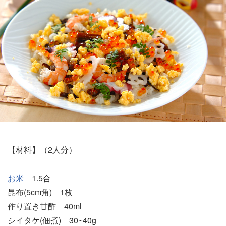
【材料】（2人分）
お米
1.5合
昆布(5cm角) 1枚
作り置き甘酢 40ml
シイタケ(佃煮) 30~40g