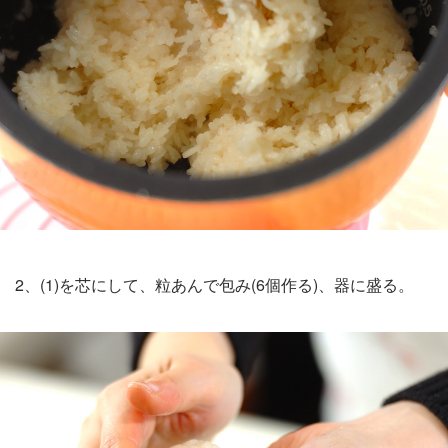
2、(1)を芯にして、粒あんで包み(6個作る)、器に盛る。