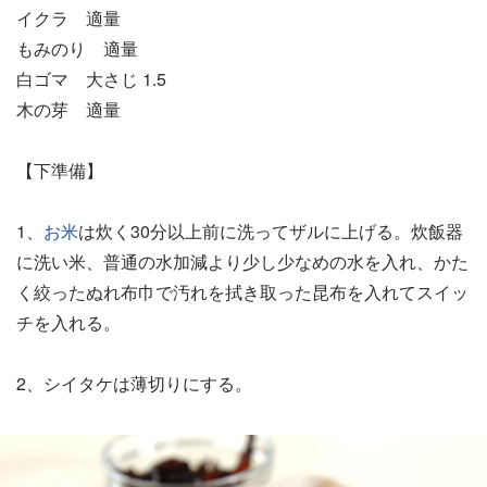
イクラ 適量
もみのり 適量
白ゴマ 大さじ 1.5
木の芽 適量
【下準備】
1、
お米
は炊く30分以上前に洗ってザルに上げる。炊飯器
に洗い米、普通の水加減より少し少なめの水を入れ、かた
く絞ったぬれ布巾で汚れを拭き取った昆布を入れてスイッ
チを入れる。
2、シイタケは薄切りにする。