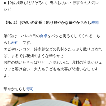
■【2位以降も絶品ぞろい】春のお祝い・行事食の人気レ
シピ
【No.2】お祝いの定番！彩り鮮やかな華やかちらし
寿司
第2位は、ハレの日の
食卓
をパッと明るくしてくれる「ち
らし
寿司
」です。
エビやレンコン、錦糸卵などの具材をたっぷり散りばめれ
ば、まるでお花畑のような華やかさ！
お酢の効いたさっぱりとした味わいに、具材の旨味がジュ
ワッと溶け合い、大人も子どもも大喜び間違いなしです
よ。
華やかちらし
寿司