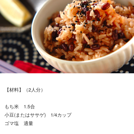
【材料】（2人分）
もち米 1.5合
小豆(またはササゲ) 1/4カップ
ゴマ塩 適量