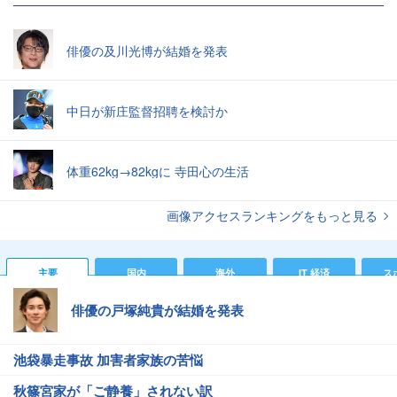
俳優の及川光博が結婚を発表
中日が新庄監督招聘を検討か
体重62kg→82kgに 寺田心の生活
画像アクセスランキングをもっと見る
主要
国内
海外
IT 経済
ス
俳優の戸塚純貴が結婚を発表
池袋暴走事故 加害者家族の苦悩
秋篠宮家が「ご静養」されない訳