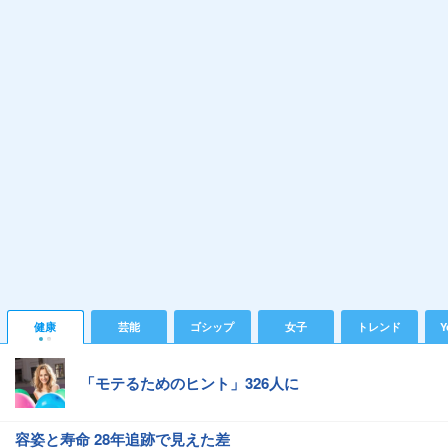
健康
芸能
ゴシップ
女子
トレンド
Y
「モテるためのヒント」326人に
容姿と寿命 28年追跡で見えた差