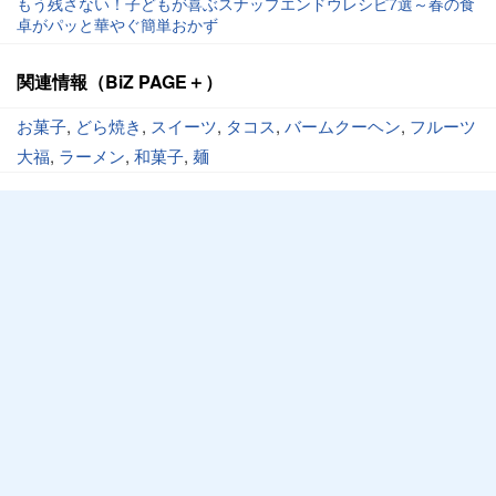
もう残さない！子どもが喜ぶスナップエンドウレシピ7選～春の食
卓がパッと華やぐ簡単おかず
関連情報（BiZ PAGE＋）
お菓子
,
どら焼き
,
スイーツ
,
タコス
,
バームクーヘン
,
フルーツ
大福
,
ラーメン
,
和菓子
,
麺