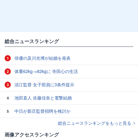
総合ニュースランキング
俳優の及川光博が結婚を発表
1
体重62kg→82kgに 寺田心の生活
2
須江監督 女子部員に3条件提示
3
池田直人 佐藤佳奈と電撃結婚
4
中日が新庄監督招聘を検討か
5
総合ニュースランキングをもっと見る
画像アクセスランキング