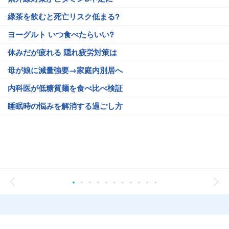
緑茶を飲むと死亡リスク低まる?
ヨーグルト いつ食べたらいい?
休みだが疲れる 隠れ疲労対策は
母が娘に減量強要→家庭内別居へ
内科医が低糖質麺を食べ比べ検証
睡眠時の悩みを解消する過ごし方