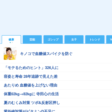
健康
芸能
ゴシップ
女子
トレンド
Y
キノコで血糖値スパイクを防ぐ
「モテるためのヒント」326人に
容姿と寿命 28年追跡で見えた差
あたりめ 血糖値を上げない理由
体重62kg→82kgに 寺田心の生活
夏のむくみ対策 ツボ&反射区押し
紫外線対策がビタミンD不足に