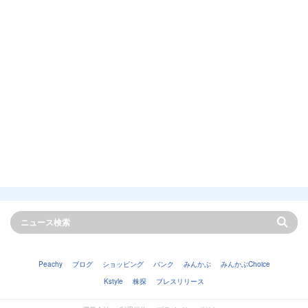
Peachy
ブログ
ショッピング
バンク
みんかぶ
みんかぶChoice
Kstyle
株探
プレスリリース