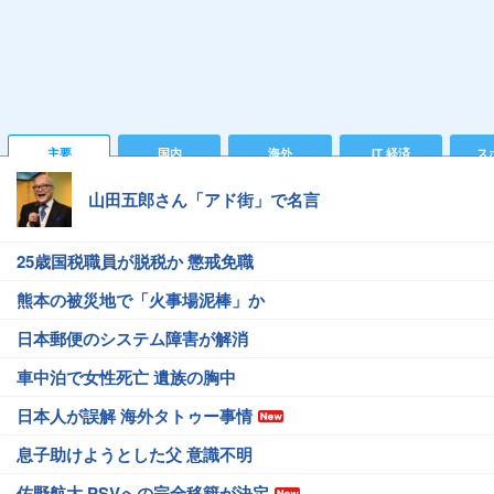
主要
国内
海外
IT 経済
ス
山田五郎さん「アド街」で名言
25歳国税職員が脱税か 懲戒免職
熊本の被災地で「火事場泥棒」か
日本郵便のシステム障害が解消
車中泊で女性死亡 遺族の胸中
日本人が誤解 海外タトゥー事情
息子助けようとした父 意識不明
佐野航大 PSVへの完全移籍が決定