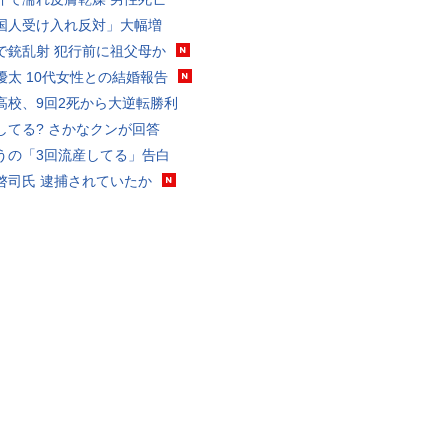
国人受け入れ反対」大幅増
で銃乱射 犯行前に祖父母か
優太 10代女性との結婚報告
高校、9回2死から大逆転勝利
してる? さかなクンが回答
うの「3回流産してる」告白
啓司氏 逮捕されていたか