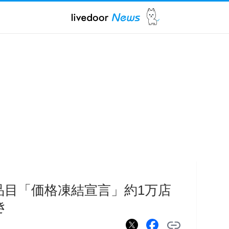
0品目「価格凍結宣言」約1万店
き