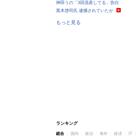
神田うの「3回流産してる」告白
黒木啓司氏 逮捕されていたか
もっと見る
ランキング
総合
国内
政治
海外
経済
IT