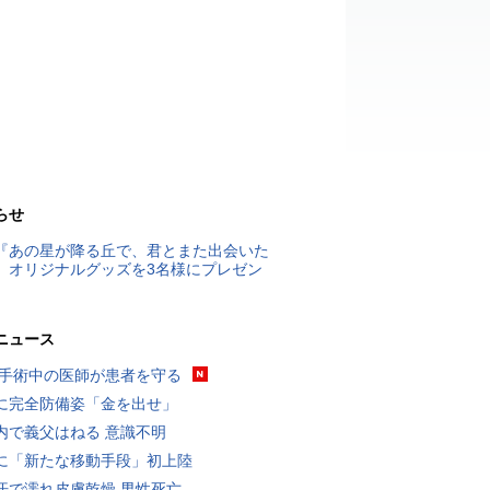
らせ
『あの星が降る丘で、君とまた出会いた
』オリジナルグッズを3名様にプレゼン
ニュース
 手術中の医師が患者を守る
に完全防備姿「金を出せ」
内で義父はねる 意識不明
に「新たな移動手段」初上陸
汗で濡れ皮膚乾燥 男性死亡