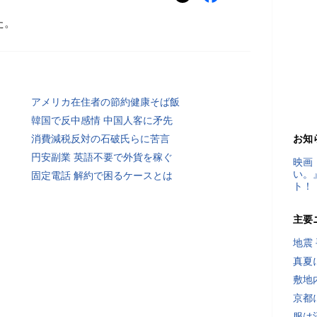
た。
アメリカ在住者の節約健康そば飯
韓国で反中感情 中国人客に矛先
消費減税反対の石破氏らに苦言
お知
円安副業 英語不要で外貨を稼ぐ
映画
い。
固定電話 解約で困るケースとは
ト！
主要
地震
真夏
敷地
京都
服は