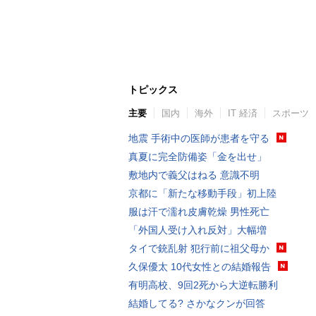
トピックス
主要
国内
海外
IT 経済
スポーツ
地震 手術中の医師が患者を守る
真夏に完全防備姿「金を出せ」
敷地内で義父はねる 意識不明
京都に「新たな移動手段」初上陸
服は汗で濡れ皮膚乾燥 男性死亡
「外国人受け入れ反対」大幅増
タイで銃乱射 犯行前に祖父母か
久保優太 10代女性との結婚報告
有明高校、9回2死から大逆転勝利
結婚してる? さかなクンが回答