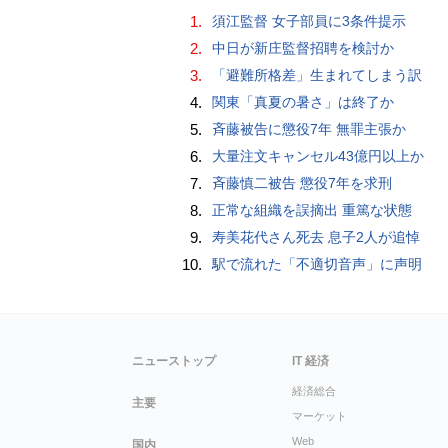
1.
須江監督 女子部員に3条件提示
2.
中日が新庄監督招聘を検討か
3.
「避難所格差」生まれてしまう訳
4.
関東「真夏の暑さ」は終了か
5.
斉藤被告に懲役7年 無罪主張か
6.
大量注文キャンセル43億円以上か
7.
斉藤慎二被告 懲役7年を求刑
8.
正常な組織を誤摘出 重篤な状態
9.
寿美花代さん死去 息子2人が追悼
10.
駅で流れた「不適切音声」に声明
ニューストップ
IT 経済
経済総合
主要
マーケット
Web
国内