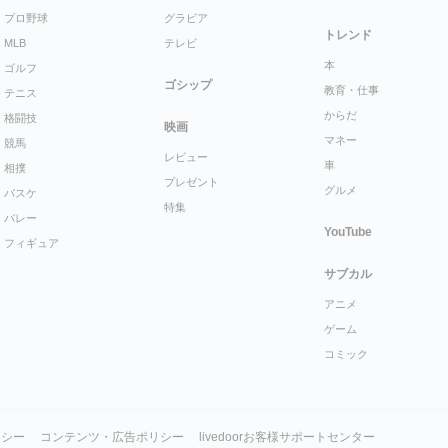
プロ野球
グラビア
トレンド
MLB
テレビ
本
ゴルフ
ゴシップ
教育・仕事
テニス
からだ
格闘技
映画
マネー
競馬
レビュー
車
相撲
プレゼント
グルメ
バスケ
特集
バレー
YouTube
フィギュア
サブカル
アニメ
ゲーム
コミック
リシー
コンテンツ・広告ポリシー
livedoorお客様サポートセンター