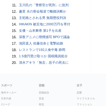
11.
玉川氏の「警察官が死刑」に批判
12.
趣里 夫の密会報道で離婚決断か
13.
主犯格とされる男 無期懲役判決
14.
HIKAKIN 被災地に2000万円を寄付
15.
女優・山本舞香 第1子を出産
16.
深夜アニメに喫煙描写 BPOで議論
17.
池田直人 佐藤佳奈と電撃結婚
18.
レストランで192人食中毒 静岡
19.
1.5億円受け取りか 国税職員処分
20.
清水アキラ「無念」息子の死去に
スポーツ
芸能
女子
海外サッカー
芸能総合
恋愛
日本代表
音楽
ライフスタイル
Jリーグ
韓流
ファッション