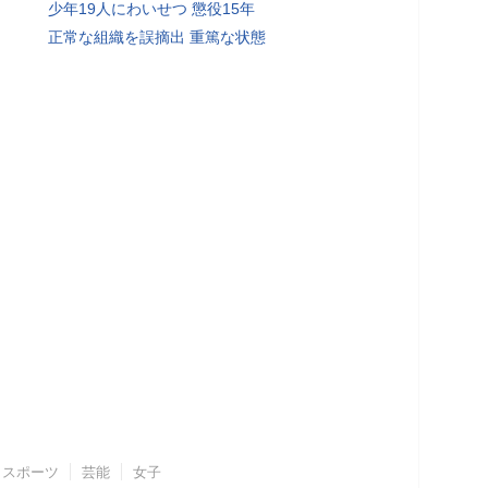
少年19人にわいせつ 懲役15年
正常な組織を誤摘出 重篤な状態
スポーツ
芸能
女子