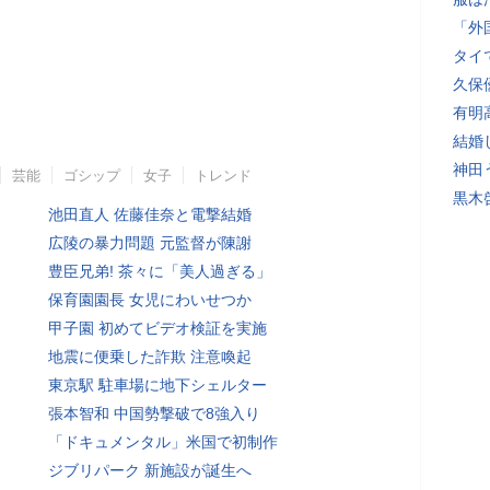
「外
タイ
久保
有明
結婚
神田
芸能
ゴシップ
女子
トレンド
黒木
池田直人 佐藤佳奈と電撃結婚
広陵の暴力問題 元監督が陳謝
豊臣兄弟! 茶々に「美人過ぎる」
保育園園長 女児にわいせつか
甲子園 初めてビデオ検証を実施
地震に便乗した詐欺 注意喚起
東京駅 駐車場に地下シェルター
張本智和 中国勢撃破で8強入り
「ドキュメンタル」米国で初制作
ジブリパーク 新施設が誕生へ