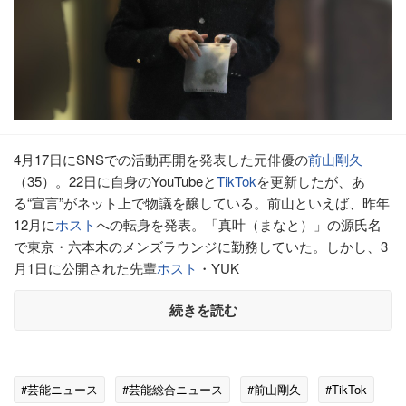
4月17日にSNSでの活動再開を発表した元俳優の
前山剛久
（35）。22日に自身のYouTubeと
TikTok
を更新したが、あ
る“宣言”がネット上で物議を醸している。前山といえば、昨年
12月に
ホスト
への転身を発表。「真叶（まなと）」の源氏名
で東京・六本木のメンズラウンジに勤務していた。しかし、3
月1日に公開された先輩
ホスト
・YUK
続きを読む
#芸能ニュース
#芸能総合ニュース
#前山剛久
#TikTok