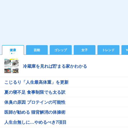
健康
芸能
ゴシップ
女子
トレンド
Y
冷蔵庫を見れば貯まる家かわかる
こじるり「人生最高体重」を更新
夏の寝不足 食事制限でも太る訳
体臭の原因 プロテインの可能性
医師が勧める 猫背解消の体操術
人生台無しに…やめるべき7項目