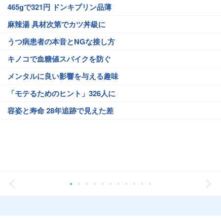
465gで321円 ドンキプリン品薄
麻辣湯 具材次第でカツ丼級に
うつ病患者の本音とNGな接し方
キノコで血糖値スパイクを防ぐ
メンタルに良い影響を与える趣味
「モテるためのヒント」326人に
容姿と寿命 28年追跡で見えた差