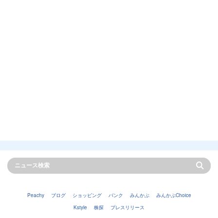
Peachy
ブログ
ショッピング
バンク
みんかぶ
みんかぶChoice
Kstyle
株探
プレスリリース