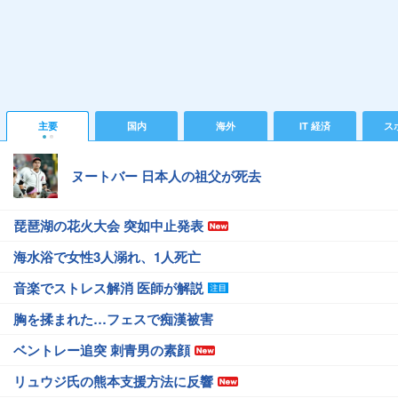
主要
国内
海外
IT 経済
ス
ヌートバー 日本人の祖父が死去
琵琶湖の花火大会 突如中止発表
海水浴で女性3人溺れ、1人死亡
音楽でストレス解消 医師が解説
胸を揉まれた…フェスで痴漢被害
ベントレー追突 刺青男の素顔
リュウジ氏の熊本支援方法に反響