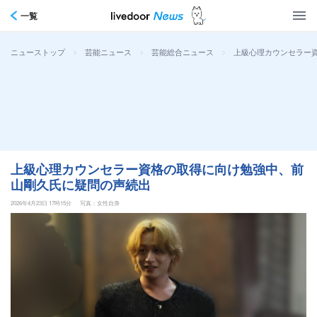
一覧
>
>
>
上級心理カウンセラー
ニューストップ
芸能ニュース
芸能総合ニュース
上級心理カウンセラー資格の取得に向け勉強中、前
山剛久氏に疑問の声続出
2026年4月23日 17時15分
写真：女性自身