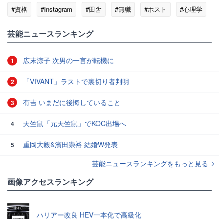
#資格
#Instagram
#田舎
#無職
#ホスト
#心理学
芸能ニュースランキング
広末涼子 次男の一言が転機に
1
「VIVANT」ラストで裏切り者判明
2
有吉 いまだに後悔していること
3
天竺鼠「元天竺鼠」でKOC出場へ
4
重岡大毅&濱田崇裕 結婚W発表
5
芸能ニュースランキングをもっと見る
画像アクセスランキング
ハリアー改良 HEV一本化で高級化