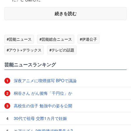
続きを読む
#芸能ニュース
#芸能総合ニュース
#伊達公子
#アウト×デラックス
#テレビの話題
#エンタメ・芸能ニュース
芸能ニュースランキング
深夜アニメに喫煙描写 BPOで議論
1
桐谷さん がん後悔「千円位」か
2
高校生の信子 勉強中の姿を公開
3
30代で祖母 交際1カ月で妊娠
4
エアリズム 2年前後で効果失う?
5