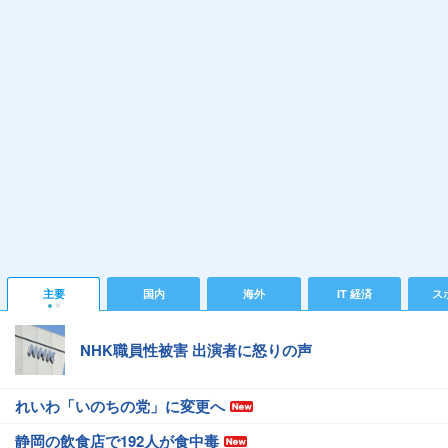
主要
国内
海外
IT 経済
ス
NHK職員性被害 出演者に怒りの声
れいわ「いのちの党」に変更へ
静岡の飲食店で192人が食中毒