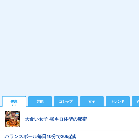
健康
芸能
ゴシップ
女子
トレンド
Y
大食い女子 46キロ体型の秘密
バランスボール毎日10分で20kg減