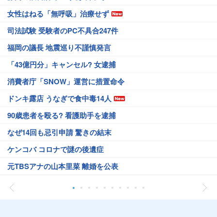
女性はねる「無呼吸」治療せず
司法試験 受験者のPC不具合247件
福岡の議長 地震巡り不謹慎発言
「43億円分」キャンセル? 女逮捕
消費者庁「SNOW」運営に措置命令
ドンキ露店 うなぎで食中毒14人
90歳患者を殴る? 看護助手を逮捕
なぜ14回も忌引申請 驚きの結末
ケンコバ コロナで謎の後遺症
元TBSアナの山本里菜 離婚を公表