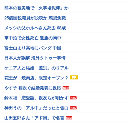
熊本の被災地で「火事場泥棒」か
25歳国税職員が脱税か 懲戒免職
メッシの父ホルヘさん死去 68歳
車中泊で女性死亡 遺族の胸中
富士山より高地にパンダ 中国
日本人が誤解 海外タトゥー事情
ケニア人と結婚「差別」のリアル
花王が「焼肉店」限定オープン？
やす子 相次ぐ結婚発表に反応
鈴木福「恋愛話」親友らが明かす
神田うの「アル中」だったと告白
山田五郎さん「アド街」で名言