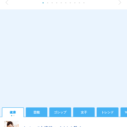
健康
芸能
ゴシップ
女子
トレンド
Y