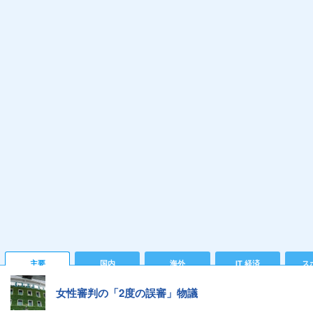
主要
国内
海外
IT 経済
ス
女性審判の「2度の誤審」物議