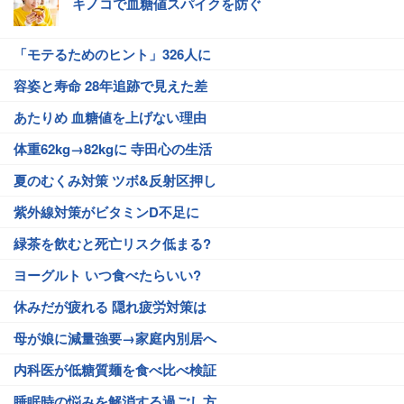
キノコで血糖値スパイクを防ぐ
「モテるためのヒント」326人に
容姿と寿命 28年追跡で見えた差
あたりめ 血糖値を上げない理由
体重62kg→82kgに 寺田心の生活
夏のむくみ対策 ツボ&反射区押し
紫外線対策がビタミンD不足に
緑茶を飲むと死亡リスク低まる?
ヨーグルト いつ食べたらいい?
休みだが疲れる 隠れ疲労対策は
母が娘に減量強要→家庭内別居へ
内科医が低糖質麺を食べ比べ検証
睡眠時の悩みを解消する過ごし方