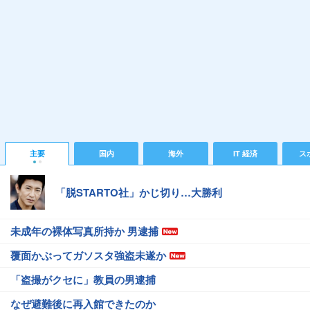
主要
国内
海外
IT 経済
ス
「脱STARTO社」かじ切り…大勝利
未成年の裸体写真所持か 男逮捕
覆面かぶってガソスタ強盗未遂か
「盗撮がクセに」教員の男逮捕
なぜ避難後に再入館できたのか