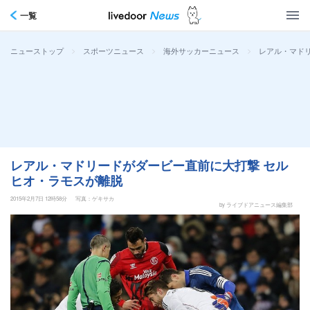
一覧
>
>
>
レアル・マド
ニューストップ
スポーツニュース
海外サッカーニュース
レアル・マドリードがダービー直前に大打撃 セル
ヒオ・ラモスが離脱
2015年2月7日 12時58分
写真：ゲキサカ
by ライブドアニュース編集部