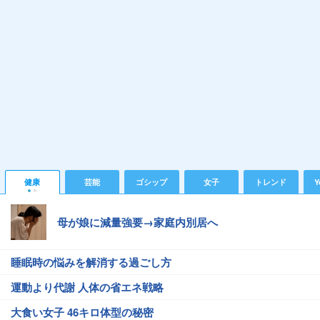
健康
芸能
ゴシップ
女子
トレンド
Y
母が娘に減量強要→家庭内別居へ
睡眠時の悩みを解消する過ごし方
運動より代謝 人体の省エネ戦略
大食い女子 46キロ体型の秘密