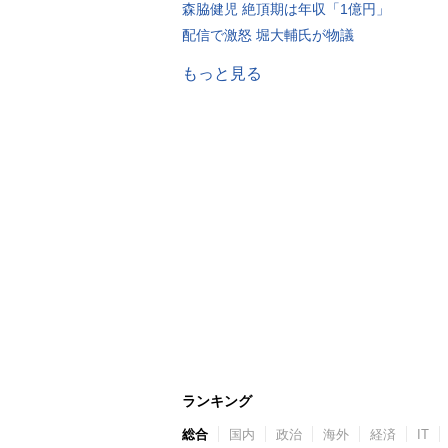
森脇健児 絶頂期は年収「1億円」
配信で激怒 堀大輔氏が物議
もっと見る
ランキング
総合
国内
政治
海外
経済
IT