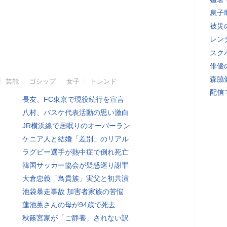
息子
被災
レン
スク
俳優
森脇
芸能
ゴシップ
女子
トレンド
配信
長友、FC東京で現役続行を宣言
八村、バスケ代表活動の思い激白
JR横浜線で居眠りのオーバーラン
ケニア人と結婚「差別」のリアル
ラグビー選手が熱中症で倒れ死亡
韓国サッカー協会が疑惑巡り謝罪
大倉忠義「鳥貴族」実父と初共演
池袋暴走事故 加害者家族の苦悩
蓮池薫さんの母が94歳で死去
秋篠宮家が「ご静養」されない訳