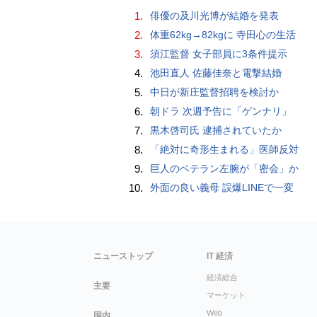
1.
俳優の及川光博が結婚を発表
2.
体重62kg→82kgに 寺田心の生活
3.
須江監督 女子部員に3条件提示
4.
池田直人 佐藤佳奈と電撃結婚
5.
中日が新庄監督招聘を検討か
6.
朝ドラ 次週予告に「ゲンナリ」
7.
黒木啓司氏 逮捕されていたか
8.
「絶対に奇形生まれる」医師反対
9.
巨人のベテラン左腕が「密会」か
10.
外面の良い義母 誤爆LINEで一変
ニューストップ
IT 経済
経済総合
主要
マーケット
Web
国内