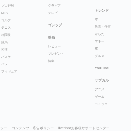
プロ野球
グラビア
トレンド
MLB
テレビ
本
ゴルフ
ゴシップ
教育・仕事
テニス
からだ
格闘技
映画
マネー
競馬
レビュー
車
相撲
プレゼント
グルメ
バスケ
特集
バレー
YouTube
フィギュア
サブカル
アニメ
ゲーム
コミック
リシー
コンテンツ・広告ポリシー
livedoorお客様サポートセンター