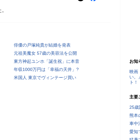
た。
俳優の戸塚純貴が結婚を発表
元祖美魔女 57歳の美容法を公開
東方神起ユンホ「誕生祝」に本音
お知
年収1000万円は「幸福の天井」?
映画
い。
米国人 東京でヴィンテージ買い
ト！
主要
25
熊本
車中
愛知
猛暑