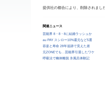
提供社の都合により、削除されまし
関連ニュース
芸能界 8・8・8に結婚ラッシュか
au PAY スシロー10%還元など5選
容姿と寿命 28年追跡で見えた差
元ZONEでも…芸能界引退したワケ
呼吸法で幽体離脱 氷風呂体験記