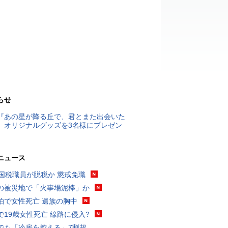
らせ
『あの星が降る丘で、君とまた出会いた
』オリジナルグッズを3名様にプレゼン
ニュース
歳国税職員が脱税か 懲戒免職
の被災地で「火事場泥棒」か
泊で女性死亡 遺族の胸中
で19歳女性死亡 線路に侵入?
でも「冷房を控える」7割超