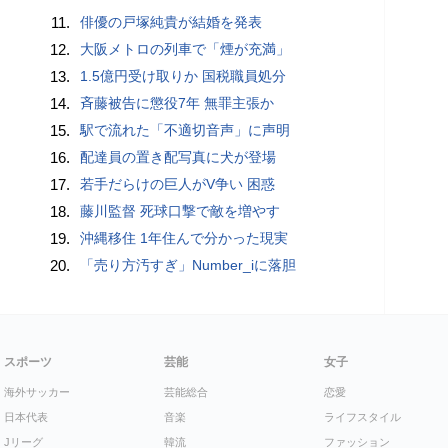
11.
俳優の戸塚純貴が結婚を発表
12.
大阪メトロの列車で「煙が充満」
13.
1.5億円受け取りか 国税職員処分
14.
斉藤被告に懲役7年 無罪主張か
15.
駅で流れた「不適切音声」に声明
16.
配達員の置き配写真に犬が登場
17.
若手だらけの巨人がV争い 困惑
18.
藤川監督 死球口撃で敵を増やす
19.
沖縄移住 1年住んで分かった現実
20.
「売り方汚すぎ」Number_iに落胆
スポーツ
芸能
女子
海外サッカー
芸能総合
恋愛
日本代表
音楽
ライフスタイル
Jリーグ
韓流
ファッション