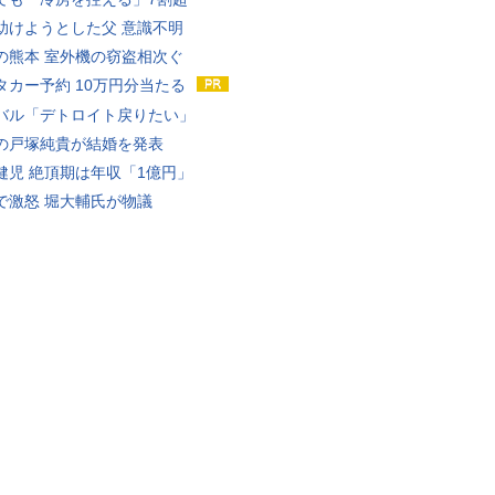
助けようとした父 意識不明
の熊本 室外機の窃盗相次ぐ
タカー予約 10万円分当たる
バル「デトロイト戻りたい」
の戸塚純貴が結婚を発表
健児 絶頂期は年収「1億円」
で激怒 堀大輔氏が物議