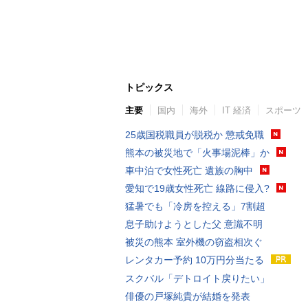
トピックス
主要
国内
海外
IT 経済
スポーツ
25歳国税職員が脱税か 懲戒免職
熊本の被災地で「火事場泥棒」か
車中泊で女性死亡 遺族の胸中
愛知で19歳女性死亡 線路に侵入?
猛暑でも「冷房を控える」7割超
息子助けようとした父 意識不明
被災の熊本 室外機の窃盗相次ぐ
レンタカー予約 10万円分当たる
スクバル「デトロイト戻りたい」
俳優の戸塚純貴が結婚を発表