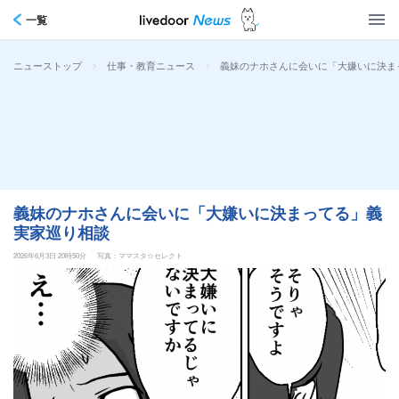
一覧
>
>
義妹のナホさんに会いに「大嫌いに決ま
ニューストップ
仕事・教育ニュース
義妹のナホさんに会いに「大嫌いに決まってる」義
実家巡り相談
2026年6月3日 20時50分
写真：ママスタ☆セレクト