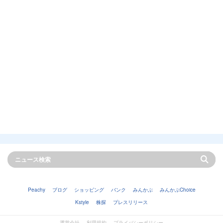
Peachy
ブログ
ショッピング
バンク
みんかぶ
みんかぶChoice
Kstyle
株探
プレスリリース
運営会社
利用規約
プライバシーポリシー