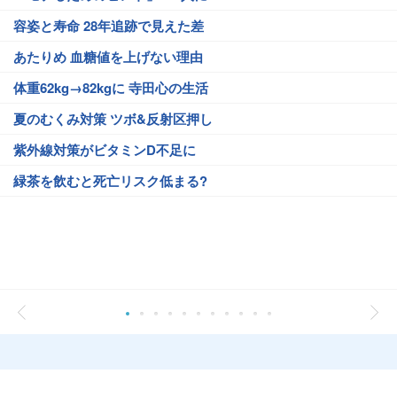
容姿と寿命 28年追跡で見えた差
あたりめ 血糖値を上げない理由
体重62kg→82kgに 寺田心の生活
夏のむくみ対策 ツボ&反射区押し
紫外線対策がビタミンD不足に
緑茶を飲むと死亡リスク低まる?