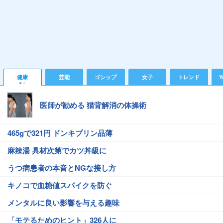
健康
芸能
ゴシップ
女子
トレンド
Y
医師が勧める 猫背解消の体操術
465gで321円 ドンキプリン品薄
麻辣湯 具材次第でカツ丼級に
うつ病患者の本音とNGな接し方
キノコで血糖値スパイクを防ぐ
メンタルに良い影響を与える趣味
「モテるためのヒント」326人に