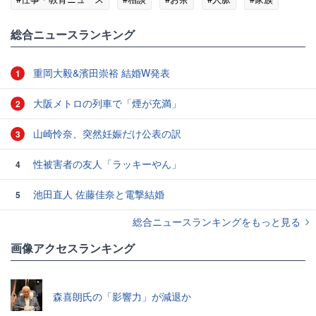
総合ニュースランキング
重岡大毅&濱田崇裕 結婚W発表
1
大阪メトロの列車で「煙が充満」
2
山崎怜奈、突然妊娠だけ公表の訳
3
性被害者の友人「ラッキーやん」
4
池田直人 佐藤佳奈と電撃結婚
5
総合ニュースランキングをもっと見る
画像アクセスランキング
森喜朗氏の「影響力」が減退か