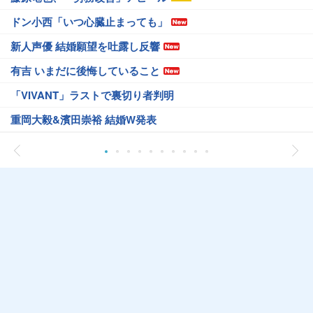
ドン小西「いつ心臓止まっても」
新人声優 結婚願望を吐露し反響
有吉 いまだに後悔していること
「VIVANT」ラストで裏切り者判明
重岡大毅&濱田崇裕 結婚W発表