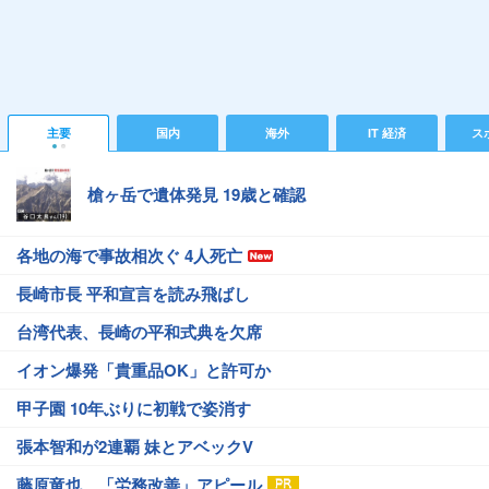
主要
国内
海外
IT 経済
ス
槍ヶ岳で遺体発見 19歳と確認
各地の海で事故相次ぐ 4人死亡
長崎市長 平和宣言を読み飛ばし
台湾代表、長崎の平和式典を欠席
イオン爆発「貴重品OK」と許可か
甲子園 10年ぶりに初戦で姿消す
張本智和が2連覇 妹とアベックV
藤原竜也、「労務改善」アピール