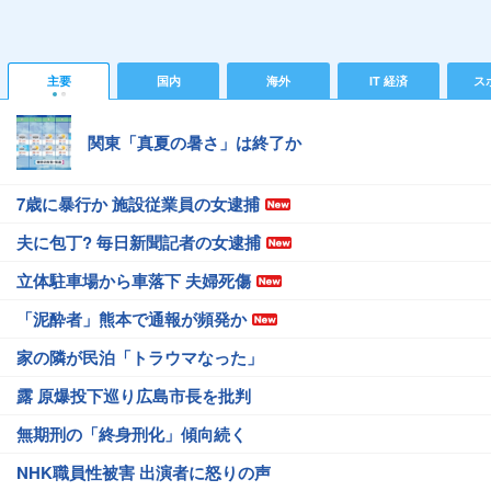
主要
国内
海外
IT 経済
ス
関東「真夏の暑さ」は終了か
7歳に暴行か 施設従業員の女逮捕
夫に包丁? 毎日新聞記者の女逮捕
立体駐車場から車落下 夫婦死傷
「泥酔者」熊本で通報が頻発か
家の隣が民泊「トラウマなった」
露 原爆投下巡り広島市長を批判
無期刑の「終身刑化」傾向続く
NHK職員性被害 出演者に怒りの声