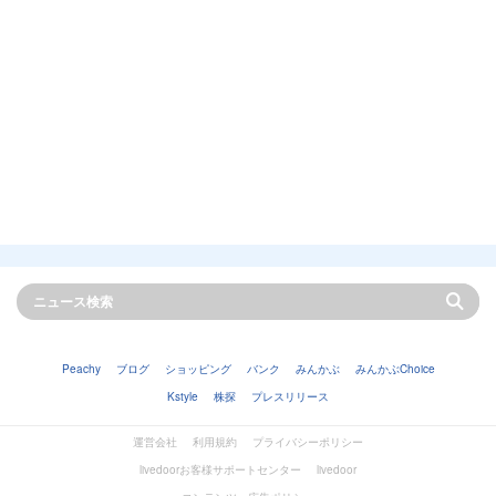
Peachy
ブログ
ショッピング
バンク
みんかぶ
みんかぶChoice
Kstyle
株探
プレスリリース
運営会社
利用規約
プライバシーポリシー
livedoorお客様サポートセンター
livedoor