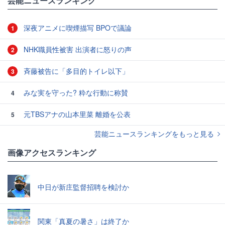
芸能ニュースランキング
深夜アニメに喫煙描写 BPOで議論
1
NHK職員性被害 出演者に怒りの声
2
斉藤被告に「多目的トイレ以下」
3
みな実を守った? 粋な行動に称賛
4
元TBSアナの山本里菜 離婚を公表
5
芸能ニュースランキングをもっと見る
画像アクセスランキング
中日が新庄監督招聘を検討か
関東「真夏の暑さ」は終了か