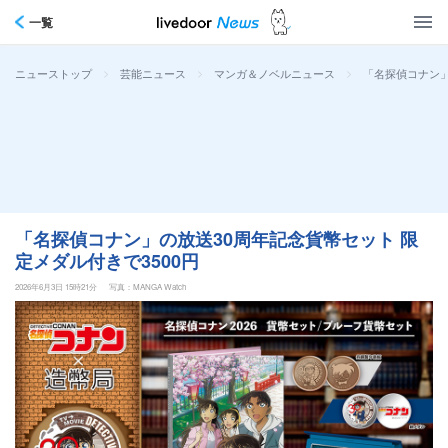
一覧
>
>
>
「名探偵コナン」
ニューストップ
芸能ニュース
マンガ＆ノベルニュース
「名探偵コナン」の放送30周年記念貨幣セット 限
定メダル付きで3500円
2026年6月3日 15時21分
写真：MANGA Watch