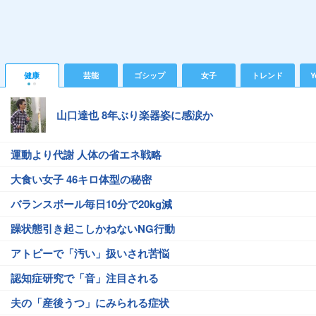
健康
芸能
ゴシップ
女子
トレンド
Y
山口達也 8年ぶり楽器姿に感涙か
運動より代謝 人体の省エネ戦略
大食い女子 46キロ体型の秘密
バランスボール毎日10分で20kg減
躁状態引き起こしかねないNG行動
アトピーで「汚い」扱いされ苦悩
認知症研究で「音」注目される
夫の「産後うつ」にみられる症状