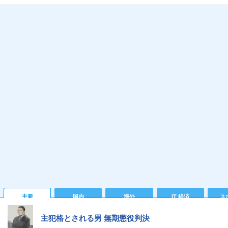
主要
国内
海外
IT 経済
ス
主犯格とされる男 無期懲役判決