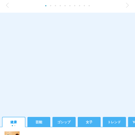
健康
芸能
ゴシップ
女子
トレンド
Y