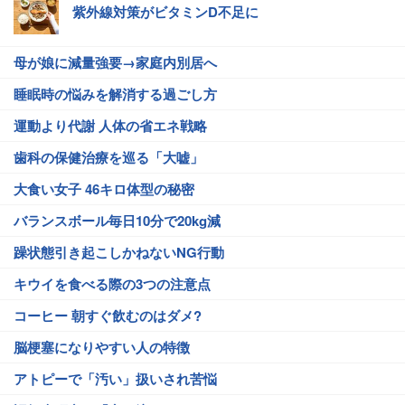
紫外線対策がビタミンD不足に
母が娘に減量強要→家庭内別居へ
睡眠時の悩みを解消する過ごし方
運動より代謝 人体の省エネ戦略
歯科の保健治療を巡る「大嘘」
大食い女子 46キロ体型の秘密
バランスボール毎日10分で20kg減
躁状態引き起こしかねないNG行動
キウイを食べる際の3つの注意点
コーヒー 朝すぐ飲むのはダメ?
脳梗塞になりやすい人の特徴
アトピーで「汚い」扱いされ苦悩