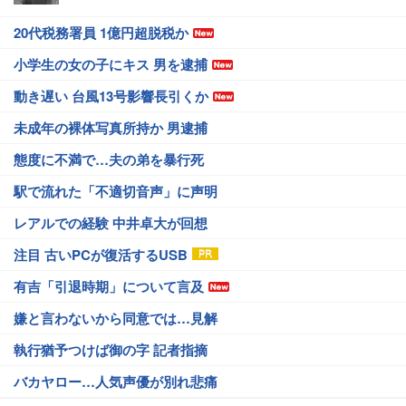
20代税務署員 1億円超脱税か
小学生の女の子にキス 男を逮捕
動き遅い 台風13号影響長引くか
未成年の裸体写真所持か 男逮捕
態度に不満で…夫の弟を暴行死
駅で流れた「不適切音声」に声明
レアルでの経験 中井卓大が回想
注目 古いPCが復活するUSB
有吉「引退時期」について言及
嫌と言わないから同意では…見解
執行猶予つけば御の字 記者指摘
バカヤロー…人気声優が別れ悲痛