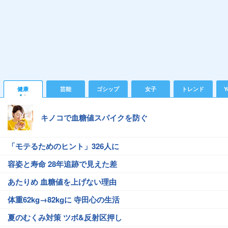
健康
芸能
ゴシップ
女子
トレンド
Y
キノコで血糖値スパイクを防ぐ
「モテるためのヒント」326人に
容姿と寿命 28年追跡で見えた差
あたりめ 血糖値を上げない理由
体重62kg→82kgに 寺田心の生活
夏のむくみ対策 ツボ&反射区押し