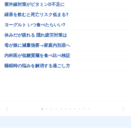
紫外線対策がビタミンD不足に
緑茶を飲むと死亡リスク低まる?
ヨーグルト いつ食べたらいい?
休みだが疲れる 隠れ疲労対策は
母が娘に減量強要→家庭内別居へ
内科医が低糖質麺を食べ比べ検証
睡眠時の悩みを解消する過ごし方