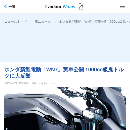
一覧
>
>
ホンダ新型電動「WN7」実車公開 1000cc級鬼
ニューストップ
車ニュース
ホンダ新型電動「WN7」実車公開 1000cc級鬼トル
クに大反響
2026年6月3日 20時30分
写真：くるまのニュース