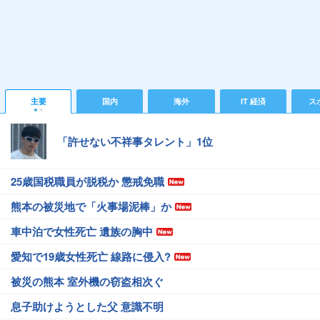
主要
国内
海外
IT 経済
ス
「許せない不祥事タレント」1位
25歳国税職員が脱税か 懲戒免職
熊本の被災地で「火事場泥棒」か
車中泊で女性死亡 遺族の胸中
愛知で19歳女性死亡 線路に侵入?
被災の熊本 室外機の窃盗相次ぐ
息子助けようとした父 意識不明