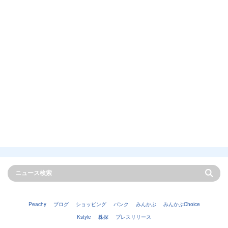
Peachy
ブログ
ショッピング
バンク
みんかぶ
みんかぶChoice
Kstyle
株探
プレスリリース