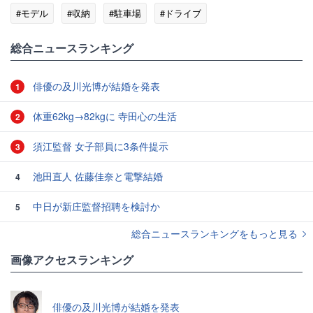
#モデル
#収納
#駐車場
#ドライブ
総合ニュースランキング
俳優の及川光博が結婚を発表
1
体重62kg→82kgに 寺田心の生活
2
須江監督 女子部員に3条件提示
3
池田直人 佐藤佳奈と電撃結婚
4
中日が新庄監督招聘を検討か
5
総合ニュースランキングをもっと見る
画像アクセスランキング
俳優の及川光博が結婚を発表