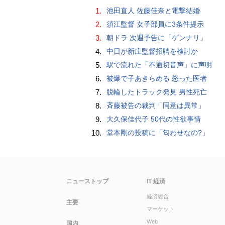
1.
池田直人 佐藤佳奈と電撃結婚
2.
須江監督 女子部員に3条件提示
3.
朝ドラ 次週予告に「ゲンナリ」
4.
中日が新庄監督招聘を検討か
5.
駅で流れた「不適切音声」に声明
6.
被爆で子あきらめる 怒った医者
7.
脱輪したトラック発見 男性死亡
8.
斉藤被告の裁判「同意は異常」
9.
大久保佳代子 50代の性欲事情
10.
堂本剛の投稿に「匂わせなの?」
ニューストップ
IT 経済
経済総合
主要
マーケット
Web
国内