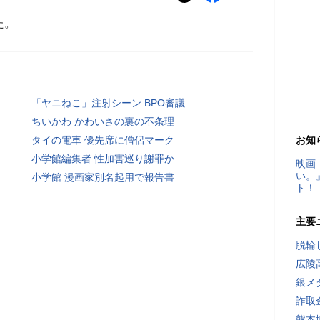
た。
「ヤニねこ」注射シーン BPO審議
ちいかわ かわいさの裏の不条理
タイの電車 優先席に僧侶マーク
お知
小学館編集者 性加害巡り謝罪か
映画
い。
小学館 漫画家別名起用で報告書
ト！
主要
脱輪
広陵
銀メ
詐取
熊本