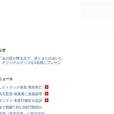
らせ
『あの星が降る丘で、君とまた出会いた
』オリジナルグッズを3名様にプレゼン
ニュース
したトラック発見 男性死亡
高元監督 保護者に直接謝罪
ダリスト 本多灯被告を起訴
金で競艇? 約1.3億円脱税か
地震「激甚災害」に指定決定