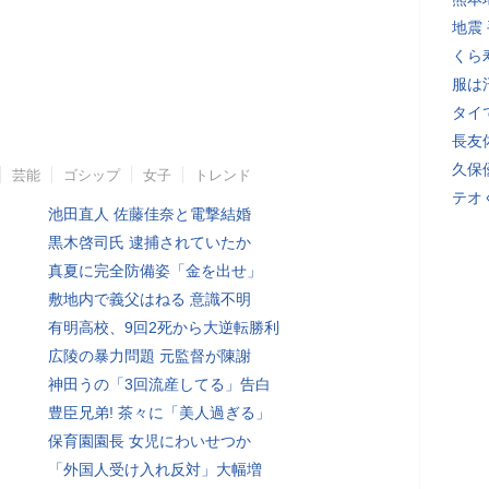
地震
くら
服は
タイ
長友
久保
芸能
ゴシップ
女子
トレンド
テオ
池田直人 佐藤佳奈と電撃結婚
黒木啓司氏 逮捕されていたか
真夏に完全防備姿「金を出せ」
敷地内で義父はねる 意識不明
有明高校、9回2死から大逆転勝利
広陵の暴力問題 元監督が陳謝
神田うの「3回流産してる」告白
豊臣兄弟! 茶々に「美人過ぎる」
保育園園長 女児にわいせつか
「外国人受け入れ反対」大幅増