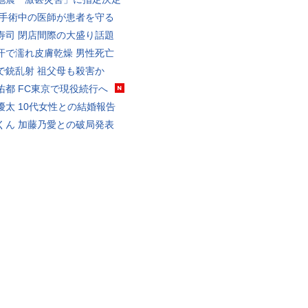
 手術中の医師が患者を守る
寿司 閉店間際の大盛り話題
汗で濡れ皮膚乾燥 男性死亡
で銃乱射 祖父母も殺害か
佑都 FC東京で現役続行へ
優太 10代女性との結婚報告
くん 加藤乃愛との破局発表