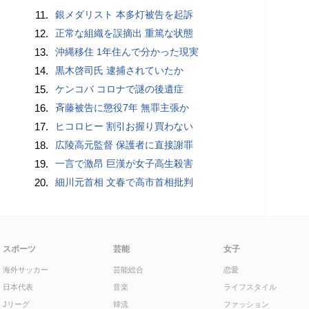
11.
銀メダリスト 本多灯被告を起訴
12.
正常な組織を誤摘出 重篤な状態
13.
沖縄移住 1年住んで分かった現実
14.
黒木啓司氏 逮捕されていたか
15.
ケンコバ コロナで謎の後遺症
16.
斉藤被告に懲役7年 無罪主張か
17.
ヒコロヒー 割引お握り買わない
18.
広陵高元監督 保護者に直接謝罪
19.
一言で激昂 巨漢が女子高生殺害
20.
細川元首相 文春で高市首相批判
スポーツ
芸能
女子
海外サッカー
芸能総合
恋愛
日本代表
音楽
ライフスタイル
Jリーグ
韓流
ファッション