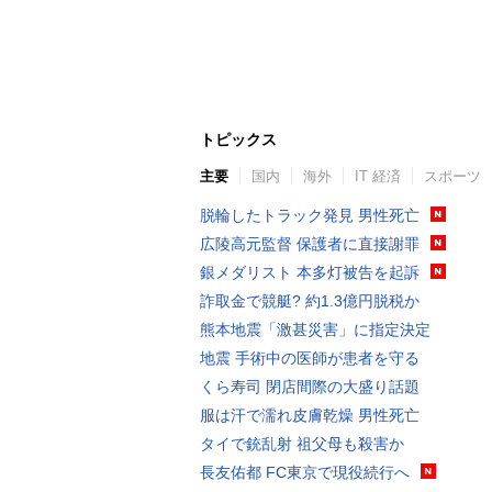
トピックス
主要
国内
海外
IT 経済
スポーツ
脱輪したトラック発見 男性死亡
広陵高元監督 保護者に直接謝罪
銀メダリスト 本多灯被告を起訴
詐取金で競艇? 約1.3億円脱税か
熊本地震「激甚災害」に指定決定
地震 手術中の医師が患者を守る
くら寿司 閉店間際の大盛り話題
服は汗で濡れ皮膚乾燥 男性死亡
タイで銃乱射 祖父母も殺害か
長友佑都 FC東京で現役続行へ