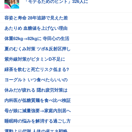
「モテるためのヒント」326人に
容姿と寿命 28年追跡で見えた差
あたりめ 血糖値を上げない理由
体重62kg→82kgに 寺田心の生活
夏のむくみ対策 ツボ&反射区押し
紫外線対策がビタミンD不足に
緑茶を飲むと死亡リスク低まる?
ヨーグルト いつ食べたらいいの
休みだが疲れる 隠れ疲労対策は
内科医が低糖質麺を食べ比べ検証
母が娘に減量強要→家庭内別居へ
睡眠時の悩みを解消する過ごし方
運動より代謝 人体の省エネ戦略