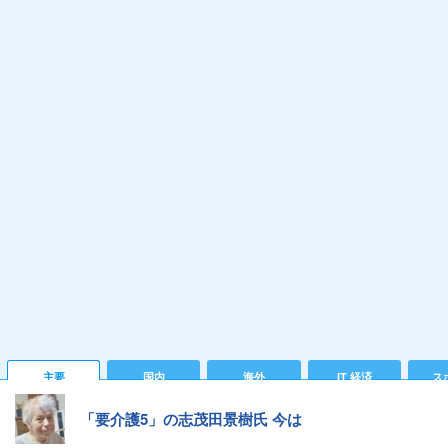
主要
国内
海外
IT 経済
ス
「要介護5」の志茂田景樹氏 今は