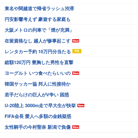
東名や関越道で帰省ラッシュ渋滞
円安影響考えず 豪遊する家庭も
大阪メトロの列車で「煙が充満」
在留資格なし 越人が惨事起こす
レンタカー予約 10万円分当たる
総額120万円 豊胸した男性を直撃
ヨーグルト いつ食べたらいいの
韓国サッカー協 邦人に性接待か
若手だらけの巨人がV争い 困惑
U-20陸上 3000m走で早大生が快挙
FIFA会長 愛人へ多額の金銭疑惑
女性騎手の今村聖奈 新潟で負傷