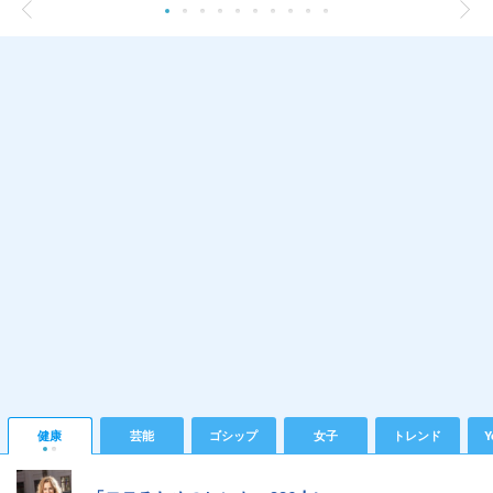
健康
芸能
ゴシップ
女子
トレンド
Y