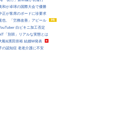
美和が卓球の国際大会で優勝
中正が客席のボードに珍要求
竜也、「労務改善」アピール
ouTuber 白ビキニ加工否定
VANT「別班」リアルな実態とは
大毅&濱田崇裕 結婚W発表
子の認知症 老老介護に不安