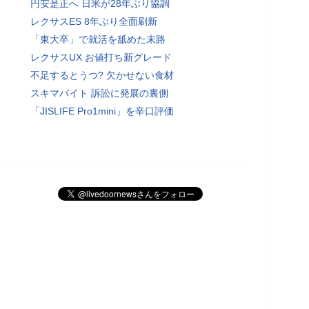
円安是正へ 日米が28年ぶり協調
レクサスES 8年ぶり全面刷新
「東大卒」で就活を舐めた末路
レクサスUX お値打ち新グレード
不足するとうつ? 欠かせない食材
スキマバイト 訴訟に発展の裏側
「JISLIFE Pro1mini」を辛口評価