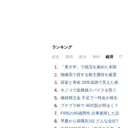
ランキング
総合
国内
政治
海外
経済
IT
1.
「東大卒」で就活を舐めた末路
2.
物価高で得する株主優待を厳選
3.
容姿と寿命 28年追跡で見えた差
4.
キノコで血糖値スパイクを防ぐ
5.
修繕積立金 不足で一時金が発生
6.
プチプラ粉で 40代肌が明るく？
7.
FIREの45歳男性 仕事復帰した訳
8.
早慶から就職先1位 どんな会社?