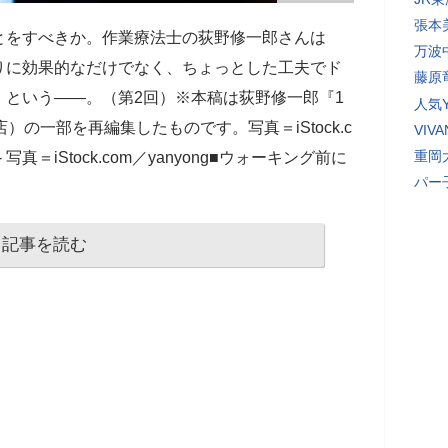
張本
とをすべきか。作業療法士の荻野修一郎さんは
万波
りに効果的なだけでなく、ちょっとした工夫でド
藤原
という――。（第2回）※本稿は荻野修一郎『1
人気Y
）の一部を再編集したものです。写真＝iStock.c
VI
重岡
 写真＝iStock.com／yanyong■ウォーキング前に
パー
記事を読む