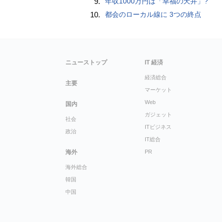
9.
年収1000万円は「幸福の天井」?
10.
都会のローカル線に 3つの終点
ニューストップ
IT 経済
経済総合
主要
マーケット
Web
国内
ガジェット
社会
ITビジネス
政治
IT総合
海外
PR
海外総合
韓国
中国