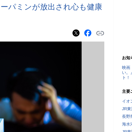
ドーパミンが放出され心も健康
お知
映画
い。
ト！
主要
イオ
JR
長野
海水
JR