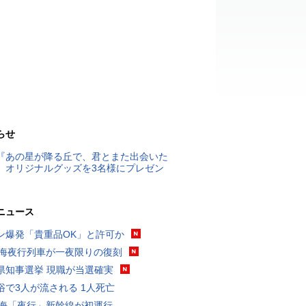
らせ
『あの星が降る丘で、君とまた出会いた
』オリジナルグッズを3名様にプレゼン
ニュース
ン爆発「貴重品OK」と許可か
東海夜行列車が一夜限りの復刻
県知事選挙 現職が当選確実
浴で3人が流される 1人死亡
東海「夜行」新幹線が初運行