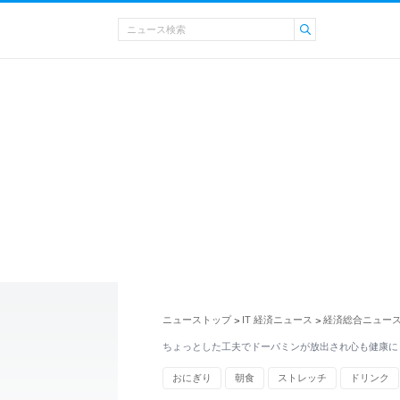
ニューストップ
IT 経済ニュース
経済総合ニュー
>
>
ちょっとした工夫でドーパミンが放出され心も健康に
おにぎり
朝食
ストレッチ
ドリンク