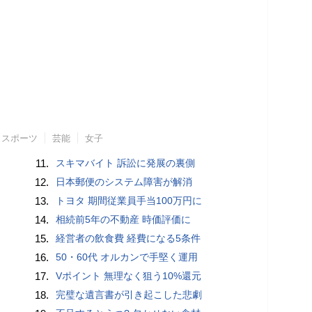
スポーツ
芸能
女子
11.
スキマバイト 訴訟に発展の裏側
12.
日本郵便のシステム障害が解消
13.
トヨタ 期間従業員手当100万円に
14.
相続前5年の不動産 時価評価に
15.
経営者の飲食費 経費になる5条件
16.
50・60代 オルカンで手堅く運用
17.
Vポイント 無理なく狙う10%還元
18.
完璧な遺言書が引き起こした悲劇