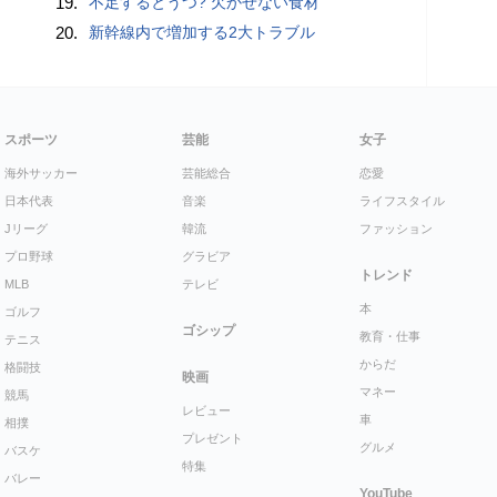
19.
不足するとうつ? 欠かせない食材
20.
新幹線内で増加する2大トラブル
スポーツ
芸能
女子
海外サッカー
芸能総合
恋愛
日本代表
音楽
ライフスタイル
Jリーグ
韓流
ファッション
プロ野球
グラビア
トレンド
MLB
テレビ
本
ゴルフ
ゴシップ
教育・仕事
テニス
からだ
格闘技
映画
マネー
競馬
レビュー
車
相撲
プレゼント
グルメ
バスケ
特集
バレー
YouTube