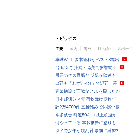
トピックス
主要
国内
海外
IT 経済
スポーツ
卓球WTT 張本智和がベスト8進出
台風13号 沖縄・奄美で影響続く
最悪のクズ野郎だ 父親が陳述も
出廷も「わずか4分」で退廷一幕
商業施設で面識ないJCを殴ったか
日本郵便シス障 荷物受け取れず
計2万4700件 五輪絡みで誹謗中傷
本多被告 時速50キロ以上超過か
何やっている 本多被告に怒りも
タイで少年が銃乱射 事前に練習?