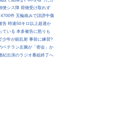
郵便シス障 荷物受け取れず
万4700件 五輪絡みで誹謗中傷
被告 時速50キロ以上超過か
っている 本多被告に怒りも
で少年が銃乱射 事前に練習?
のベテラン左腕が「密会」か
雅紀出演のラジオ番組終了へ