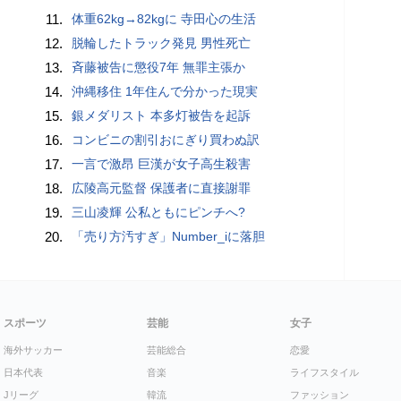
11.
体重62kg→82kgに 寺田心の生活
12.
脱輪したトラック発見 男性死亡
13.
斉藤被告に懲役7年 無罪主張か
14.
沖縄移住 1年住んで分かった現実
15.
銀メダリスト 本多灯被告を起訴
16.
コンビニの割引おにぎり買わぬ訳
17.
一言で激昂 巨漢が女子高生殺害
18.
広陵高元監督 保護者に直接謝罪
19.
三山凌輝 公私ともにピンチへ?
20.
「売り方汚すぎ」Number_iに落胆
スポーツ
芸能
女子
海外サッカー
芸能総合
恋愛
日本代表
音楽
ライフスタイル
Jリーグ
韓流
ファッション