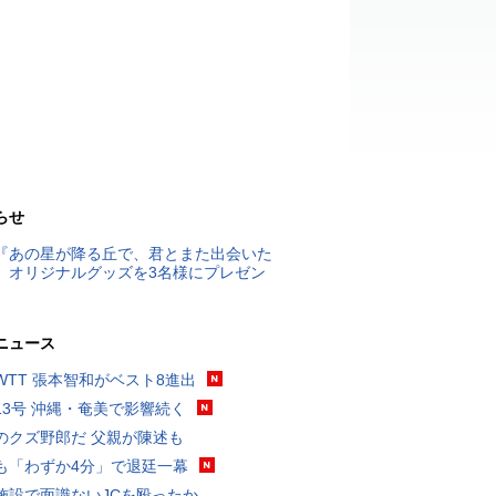
らせ
『あの星が降る丘で、君とまた出会いた
』オリジナルグッズを3名様にプレゼン
ニュース
WTT 張本智和がベスト8進出
13号 沖縄・奄美で影響続く
のクズ野郎だ 父親が陳述も
も「わずか4分」で退廷一幕
施設で面識ないJCを殴ったか