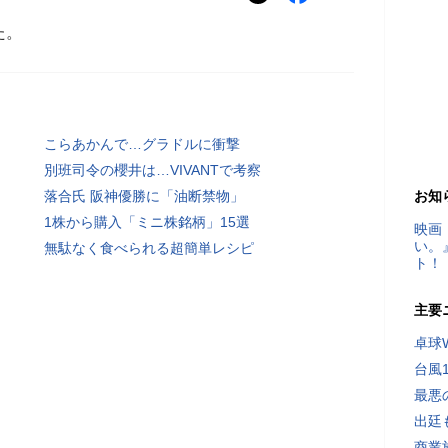
た。
こらあかんで…グラドルに衝撃
別班司令の櫻井は…VIVANTで考察
落合氏 阪神優勝に「油断禁物」
お知
1株から購入「ミニ株銘柄」15選
映画
い。
無駄なく食べられる超簡単レシピ
ト！
主要
卓球
台風
最悪
出廷
商業