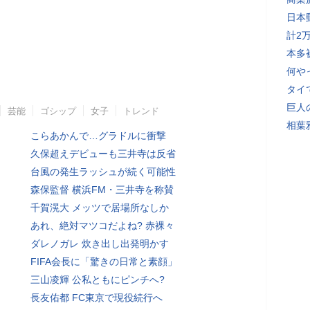
日本
計2
本多
何や
タイ
巨人
芸能
ゴシップ
女子
トレンド
相葉
こらあかんで…グラドルに衝撃
久保超えデビューも三井寺は反省
台風の発生ラッシュが続く可能性
森保監督 横浜FM・三井寺を称賛
千賀滉大 メッツで居場所なしか
あれ、絶対マツコだよね? 赤裸々
ダレノガレ 炊き出し出発明かす
FIFA会長に「驚きの日常と素顔」
三山凌輝 公私ともにピンチへ?
長友佑都 FC東京で現役続行へ