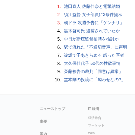
1.
池田直人 佐藤佳奈と電撃結婚
2.
須江監督 女子部員に3条件提示
3.
朝ドラ 次週予告に「ゲンナリ」
4.
黒木啓司氏 逮捕されていたか
5.
中日が新庄監督招聘を検討か
6.
駅で流れた「不適切音声」に声明
7.
被爆で子あきらめる 怒った医者
8.
大久保佳代子 50代の性欲事情
9.
斉藤被告の裁判「同意は異常」
10.
堂本剛の投稿に「匂わせなの?」
ニューストップ
IT 経済
経済総合
主要
マーケット
Web
国内