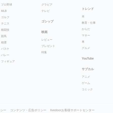
プロ野球
グラビア
トレンド
MLB
テレビ
本
ゴルフ
ゴシップ
教育・仕事
テニス
からだ
格闘技
映画
マネー
競馬
レビュー
車
相撲
プレゼント
グルメ
バスケ
特集
バレー
YouTube
フィギュア
サブカル
アニメ
ゲーム
コミック
リシー
コンテンツ・広告ポリシー
livedoorお客様サポートセンター