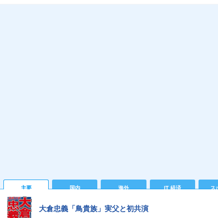
主要
国内
海外
IT 経済
ス
大倉忠義「鳥貴族」実父と初共演