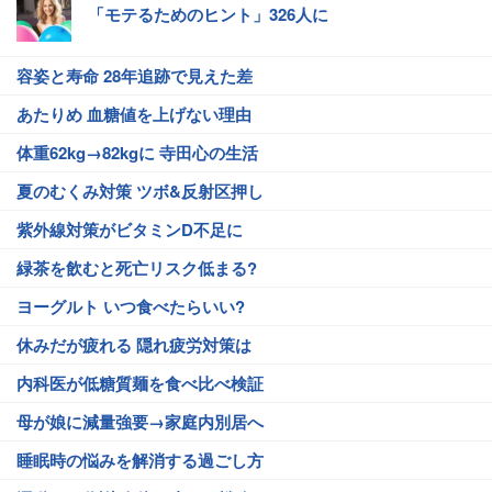
「モテるためのヒント」326人に
容姿と寿命 28年追跡で見えた差
あたりめ 血糖値を上げない理由
体重62kg→82kgに 寺田心の生活
夏のむくみ対策 ツボ&反射区押し
紫外線対策がビタミンD不足に
緑茶を飲むと死亡リスク低まる?
ヨーグルト いつ食べたらいい?
休みだが疲れる 隠れ疲労対策は
内科医が低糖質麺を食べ比べ検証
母が娘に減量強要→家庭内別居へ
睡眠時の悩みを解消する過ごし方