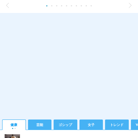
健康
芸能
ゴシップ
女子
トレンド
Y