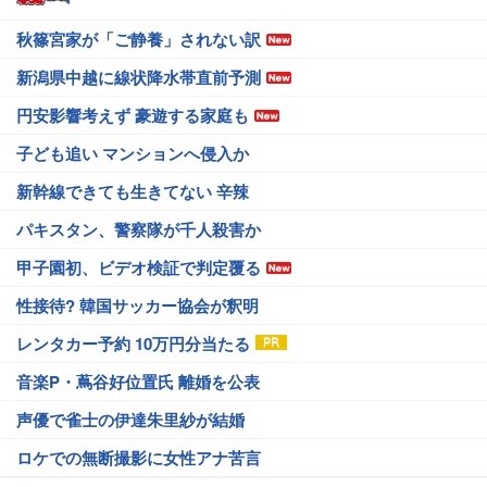
秋篠宮家が「ご静養」されない訳
新潟県中越に線状降水帯直前予測
円安影響考えず 豪遊する家庭も
子ども追い マンションへ侵入か
新幹線できても生きてない 辛辣
パキスタン、警察隊が千人殺害か
甲子園初、ビデオ検証で判定覆る
性接待? 韓国サッカー協会が釈明
レンタカー予約 10万円分当たる
音楽P・蔦谷好位置氏 離婚を公表
声優で雀士の伊達朱里紗が結婚
ロケでの無断撮影に女性アナ苦言