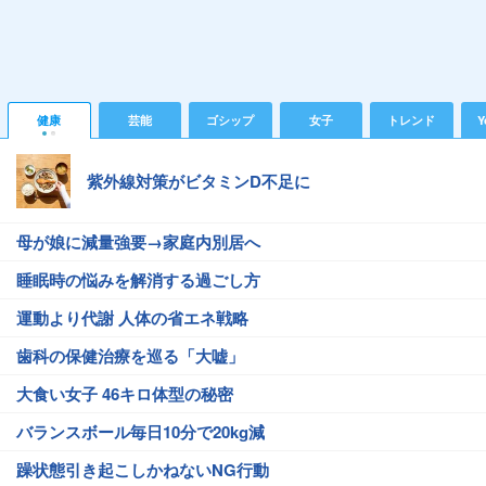
健康
芸能
ゴシップ
女子
トレンド
Y
紫外線対策がビタミンD不足に
母が娘に減量強要→家庭内別居へ
睡眠時の悩みを解消する過ごし方
運動より代謝 人体の省エネ戦略
歯科の保健治療を巡る「大嘘」
大食い女子 46キロ体型の秘密
バランスボール毎日10分で20kg減
躁状態引き起こしかねないNG行動