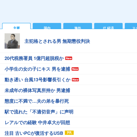
主要
国内
海外
IT 経済
ス
主犯格とされる男 無期懲役判決
20代税務署員 1億円超脱税か
小学生の女の子にキス 男を逮捕
動き遅い 台風13号影響長引くか
未成年の裸体写真所持か 男逮捕
態度に不満で…夫の弟を暴行死
駅で流れた「不適切音声」に声明
レアルでの経験 中井卓大が回想
注目 古いPCが復活するUSB