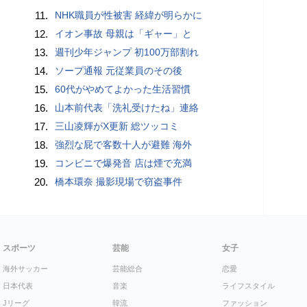
11.
NHK職員が性被害 経緯が明らかに
12.
イオン事故 母親は「ギャー」と
13.
週刊少年ジャンプ 初100万部割れ
14.
ソープ通報 元従業員のその後
15.
60代がやめてよかった生活習慣
16.
山本前代表「洗礼受けたね」連絡
17.
三山凌輝がX更新 総ツッコミ
18.
強烈な屁で客数十人が避難 海外
19.
コンビニで爆発音 店は煙で充満
20.
橋本環奈 撮影現場で窃盗事件
スポーツ
芸能
女子
海外サッカー
芸能総合
恋愛
日本代表
音楽
ライフスタイル
Jリーグ
韓流
ファッション