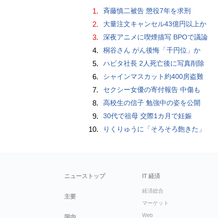
1.
斉藤慎二被告 懲役7年を求刑
2.
大量注文キャンセル43億円以上か
3.
深夜アニメに喫煙描写 BPOで議論
4.
桐谷さん がん後悔「千円位」か
5.
ハビタ社長 2人死亡後に写真削除
6.
シャインマスカット約400房盗難
7.
セクシー女優の寄付報告 中傷も
8.
高校生の信子 勉強中の姿を公開
9.
30代で祖母 交際1カ月で妊娠
10.
りくりゅうに「そろそろ飽きた」
ニューストップ
IT 経済
経済総合
主要
マーケット
Web
国内