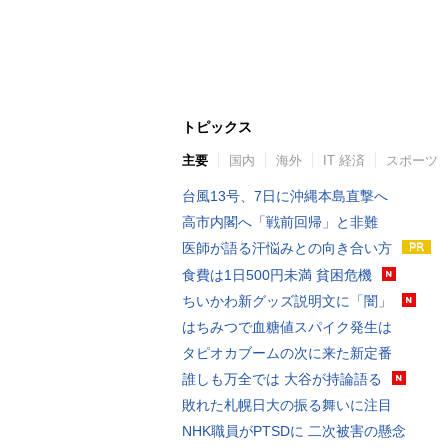
トピックス
主要
国内
海外
IT 経済
スポーツ
台風13号、7日に沖縄本島直撃へ
高市内閣へ「戦前回帰」と非難
医師が語る汗悩みとの向き合い方
食費は1日500円未満 貧困危機
ちいかわ新グッズ説明文に「闇」
はちみつで血糖値スパイク発生は
タピオカブームの次に来た新定番
誰しも万全では 大谷が持論語る
敗れた札幌日大の振る舞いに注目
NHK職員がPTSDに 二次被害の懸念