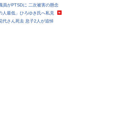
K職員がPTSDに 二次被害の懸念
の人最低」ひろゆき氏へ私見
花代さん死去 息子2人が追悼