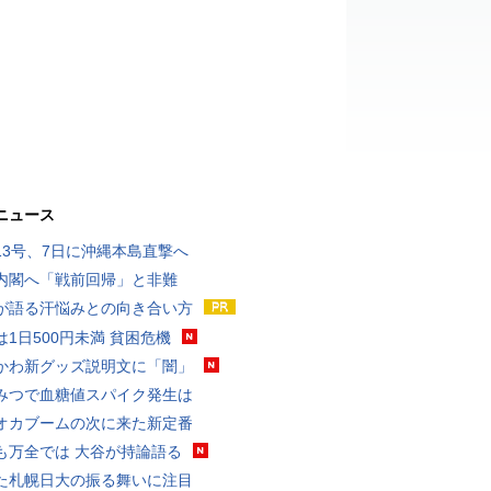
ニュース
13号、7日に沖縄本島直撃へ
内閣へ「戦前回帰」と非難
が語る汗悩みとの向き合い方
は1日500円未満 貧困危機
かわ新グッズ説明文に「闇」
みつで血糖値スパイク発生は
オカブームの次に来た新定番
も万全では 大谷が持論語る
た札幌日大の振る舞いに注目