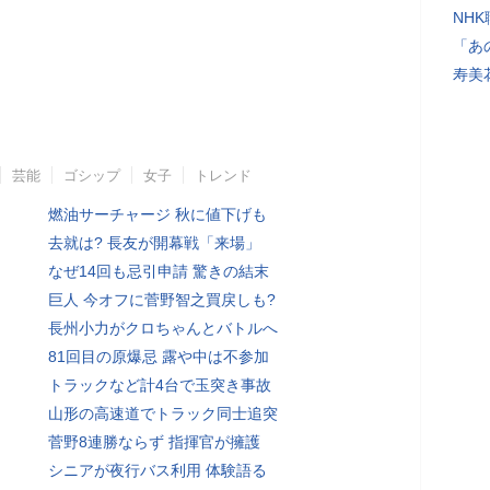
NH
「あ
寿美
芸能
ゴシップ
女子
トレンド
燃油サーチャージ 秋に値下げも
去就は? 長友が開幕戦「来場」
なぜ14回も忌引申請 驚きの結末
巨人 今オフに菅野智之買戻しも?
長州小力がクロちゃんとバトルへ
81回目の原爆忌 露や中は不参加
トラックなど計4台で玉突き事故
山形の高速道でトラック同士追突
菅野8連勝ならず 指揮官が擁護
シニアが夜行バス利用 体験語る