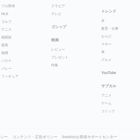
プロ野球
グラビア
トレンド
MLB
テレビ
本
ゴルフ
ゴシップ
教育・仕事
テニス
からだ
格闘技
映画
マネー
競馬
レビュー
車
相撲
プレゼント
グルメ
バスケ
特集
バレー
YouTube
フィギュア
サブカル
アニメ
ゲーム
コミック
リシー
コンテンツ・広告ポリシー
livedoorお客様サポートセンター