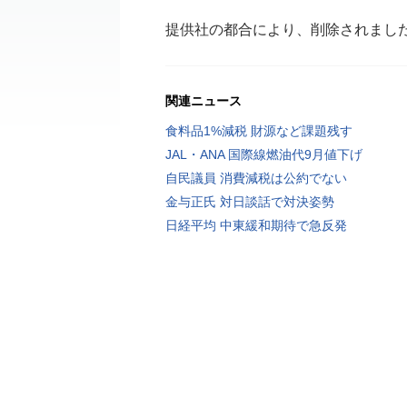
提供社の都合により、削除されまし
関連ニュース
食料品1%減税 財源など課題残す
JAL・ANA 国際線燃油代9月値下げ
自民議員 消費減税は公約でない
金与正氏 対日談話で対決姿勢
日経平均 中東緩和期待で急反発