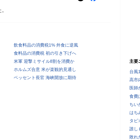
た。
飲食料品の消費税1% 外食に逆風
食料品の消費税 初の引き下げへ
米軍 迎撃ミサイル8割を消費か
主要
ホルムズ合意 米が楽観的見通し
台風
ベッセント長官 海峡開放に期待
高市
医師
食費
ちい
はち
タピ
誰し
敗れ