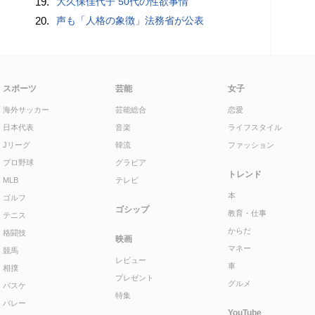
19.
大久保佳代子 50代の性欲事情
20.
声も「人格の象徴」法務省が公表
スポーツ
芸能
女子
海外サッカー
芸能総合
恋愛
日本代表
音楽
ライフスタイル
Jリーグ
韓流
ファッション
プロ野球
グラビア
トレンド
MLB
テレビ
本
ゴルフ
ゴシップ
教育・仕事
テニス
からだ
格闘技
映画
マネー
競馬
レビュー
車
相撲
プレゼント
グルメ
バスケ
特集
バレー
YouTube