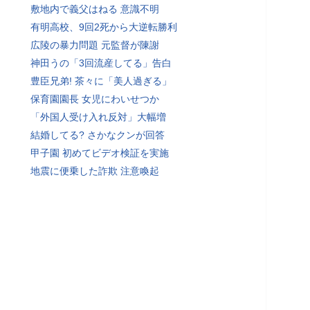
敷地内で義父はねる 意識不明
有明高校、9回2死から大逆転勝利
広陵の暴力問題 元監督が陳謝
神田うの「3回流産してる」告白
豊臣兄弟! 茶々に「美人過ぎる」
保育園園長 女児にわいせつか
「外国人受け入れ反対」大幅増
結婚してる? さかなクンが回答
甲子園 初めてビデオ検証を実施
地震に便乗した詐欺 注意喚起