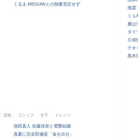
くるま MEGUMIとの熱愛否定せず
地震
くら
服は
タイ
久保
テオ
黒木
芸能
ゴシップ
女子
トレンド
池田直人 佐藤佳奈と電撃結婚
真夏に完全防備姿「金を出せ」