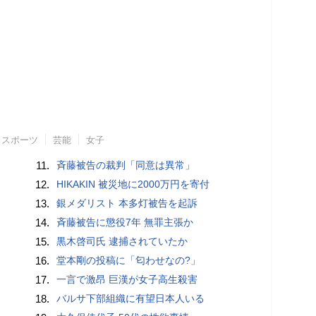
スポーツ
芸能
女子
11.
斉藤被告の裁判「同意は異常」
12.
HIKAKIN 被災地に2000万円を寄付
13.
銀メダリスト 本多灯被告を起訴
14.
斉藤被告に懲役7年 無罪主張か
15.
黒木啓司氏 逮捕されていたか
16.
堂本剛の投稿に「匂わせなの?」
17.
一言で激昂 巨漢が女子高生殺害
18.
バルサ下部組織に有望日本人いる