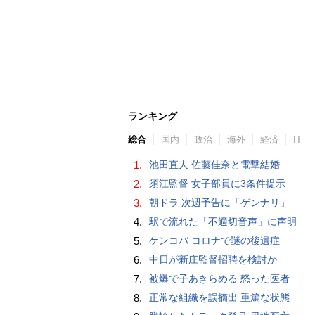
ランキング
総合
国内
政治
海外
経済
IT
1.
池田直人 佐藤佳奈と電撃結婚
2.
須江監督 女子部員に3条件提示
3.
朝ドラ 次週予告に「ゲンナリ」
4.
駅で流れた「不適切音声」に声明
5.
ケンコバ コロナで謎の後遺症
6.
中日が新庄監督招聘を検討か
7.
被爆で子あきらめる 怒った医者
8.
正常な組織を誤摘出 重篤な状態