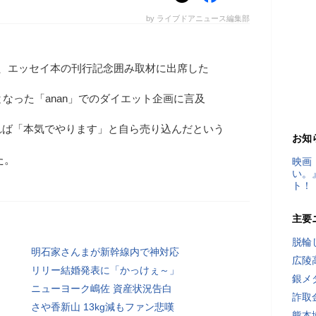
by ライブドアニュース編集部
日、エッセイ本の刊行記念囲み取材に出席した
となった「anan」でのダイエット企画に言及
れば「本気でやります」と自ら売り込んだという
お知
た。
映画
い。
ト！
主要
脱輪
明石家さんまが新幹線内で神対応
広陵
リリー結婚発表に「かっけぇ～」
銀メ
ニューヨーク嶋佐 資産状況告白
詐取
さや香新山 13kg減もファン悲嘆
熊本