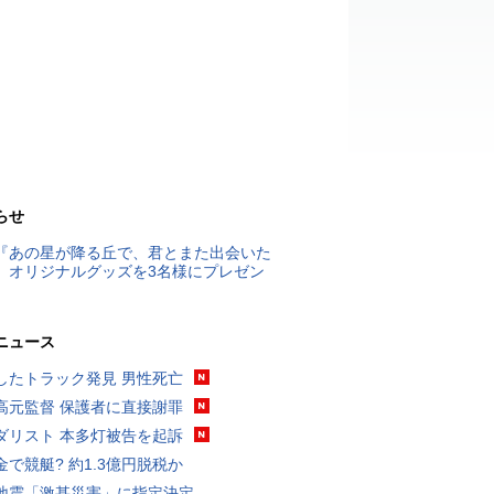
らせ
『あの星が降る丘で、君とまた出会いた
』オリジナルグッズを3名様にプレゼン
ニュース
したトラック発見 男性死亡
高元監督 保護者に直接謝罪
ダリスト 本多灯被告を起訴
金で競艇? 約1.3億円脱税か
地震「激甚災害」に指定決定