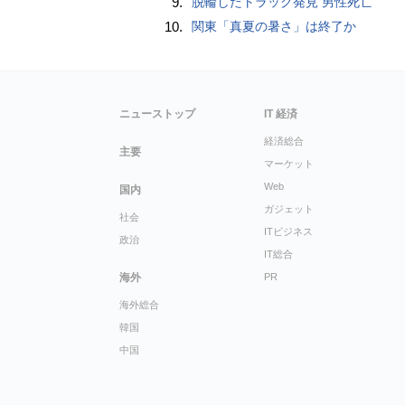
9.
脱輪したトラック発見 男性死亡
10.
関東「真夏の暑さ」は終了か
ニューストップ
IT 経済
経済総合
主要
マーケット
Web
国内
ガジェット
社会
ITビジネス
政治
IT総合
海外
PR
海外総合
韓国
中国