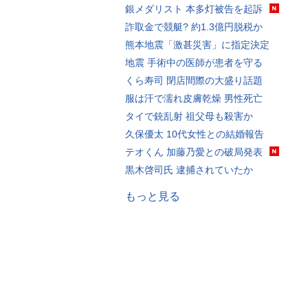
銀メダリスト 本多灯被告を起訴
詐取金で競艇? 約1.3億円脱税か
熊本地震「激甚災害」に指定決定
地震 手術中の医師が患者を守る
くら寿司 閉店間際の大盛り話題
服は汗で濡れ皮膚乾燥 男性死亡
タイで銃乱射 祖父母も殺害か
久保優太 10代女性との結婚報告
テオくん 加藤乃愛との破局発表
黒木啓司氏 逮捕されていたか
もっと見る