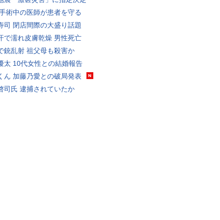
 手術中の医師が患者を守る
寿司 閉店間際の大盛り話題
汗で濡れ皮膚乾燥 男性死亡
で銃乱射 祖父母も殺害か
優太 10代女性との結婚報告
くん 加藤乃愛との破局発表
啓司氏 逮捕されていたか