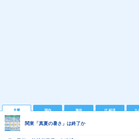
主要
国内
海外
IT 経済
ス
関東「真夏の暑さ」は終了か