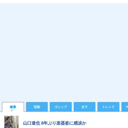
健康
芸能
ゴシップ
女子
トレンド
Y
山口達也 8年ぶり楽器姿に感涙か