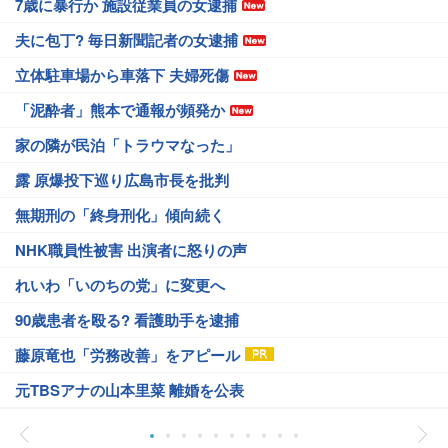
7歳に暴行か 施設従業員の女逮捕
夫に包丁? 毎日新聞記者の女逮捕
立体駐車場から車落下 夫婦死傷
「泥酔者」熊本で通報が頻発か
家の隣が民泊「トラウマなった」
露 原爆投下巡り広島市長を批判
無期刑の「終身刑化」傾向続く
NHK職員性被害 出演者に怒りの声
れいわ「いのちの党」に変更へ
90歳患者を殴る? 看護助手を逮捕
藤原竜也「労務改善」をアピール
元TBSアナの山本里菜 離婚を公表