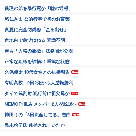
義理の弟を暴行死か「嘘の通報」
悠仁さま 公的行事で初のお言葉
真夏に完全防備姿「金を出せ」
敷地内で義父はねる 意識不明
声も「人格の象徴」法務省が公表
正常な組織を誤摘出 重篤な状態
久保優太 10代女性との結婚報告
有明高校、9回2死から大逆転勝利
タイで銃乱射 犯行前に祖父母か
NEMOPHILA メンバー2人が脱退へ
神田うの「3回流産してる」告白
黒木啓司氏 逮捕されていたか