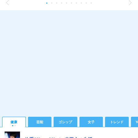
健康
芸能
ゴシップ
女子
トレンド
Y