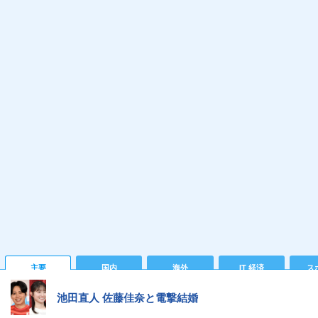
主要
国内
海外
IT 経済
ス
池田直人 佐藤佳奈と電撃結婚