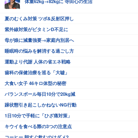
体重62kg→82kgに 寺田心の生活
夏のむくみ対策 ツボ&反射区押し
紫外線対策がビタミンD不足に
母が娘に減量強要→家庭内別居へ
睡眠時の悩みを解消する過ごし方
運動より代謝 人体の省エネ戦略
歯科の保健治療を巡る「大嘘」
大食い女子 46キロ体型の秘密
バランスボール毎日10分で20kg減
躁状態引き起こしかねないNG行動
1日10分で手軽に「ひざ痛対策」
キウイを食べる際の3つの注意点
コーヒー 朝すぐ飲むのはダメ?