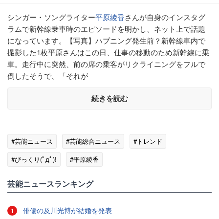
シンガー・ソングライター
平原綾香
さんが自身のインスタグ
ラムで新幹線乗車時のエピソードを明かし、ネット上で話題
になっています。【写真】ハプニング発生前？新幹線車内で
撮影した1枚平原さんはこの日、仕事の移動のため新幹線に乗
車。走行中に突然、前の席の乗客がリクライニングをフルで
倒したそうで、「それが
続きを読む
#芸能ニュース
#芸能総合ニュース
#トレンド
#びっくり(ﾟдﾟ)!
#平原綾香
芸能ニュースランキング
俳優の及川光博が結婚を発表
1