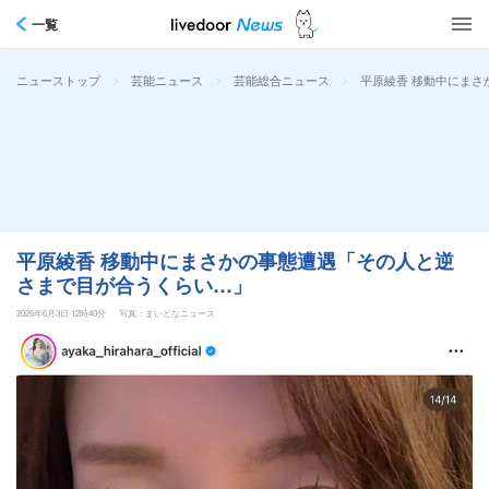
一覧
>
>
>
平原綾香 移動中にまさ
ニューストップ
芸能ニュース
芸能総合ニュース
平原綾香 移動中にまさかの事態遭遇「その人と逆
さまで目が合うくらい…」
2026年6月3日 12時40分
写真：まいどなニュース