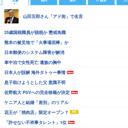
主要
国内
海外
IT 経済
ス
山田五郎さん「アド街」で名言
25歳国税職員が脱税か 懲戒免職
熊本の被災地で「火事場泥棒」か
日本郵便のシステム障害が解消
車中泊で女性死亡 遺族の胸中
日本人が誤解 海外タトゥー事情
息子助けようとした父 意識不明
佐野航大 PSVへの完全移籍が決定
ケニア人と結婚「差別」のリアル
花王が「焼肉店」限定オープン？
「許せない不祥事タレント」1位