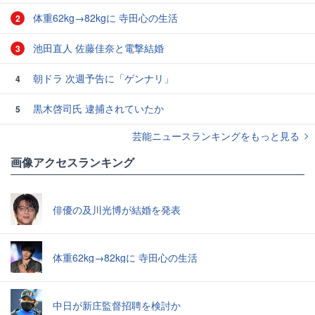
体重62kg→82kgに 寺田心の生活
2
池田直人 佐藤佳奈と電撃結婚
3
朝ドラ 次週予告に「ゲンナリ」
4
黒木啓司氏 逮捕されていたか
5
芸能ニュースランキングをもっと見る
画像アクセスランキング
俳優の及川光博が結婚を発表
体重62kg→82kgに 寺田心の生活
中日が新庄監督招聘を検討か