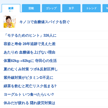
健康
芸能
ゴシップ
女子
トレンド
Y
キノコで血糖値スパイクを防ぐ
「モテるためのヒント」326人に
容姿と寿命 28年追跡で見えた差
あたりめ 血糖値を上げない理由
体重62kg→82kgに 寺田心の生活
夏のむくみ対策 ツボ&反射区押し
紫外線対策がビタミンD不足に
緑茶を飲むと死亡リスク低まる?
ヨーグルト いつ食べたらいい?
休みだが疲れる 隠れ疲労対策は