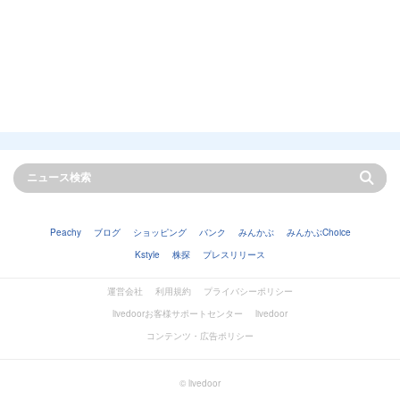
Peachy
ブログ
ショッピング
バンク
みんかぶ
みんかぶChoice
Kstyle
株探
プレスリリース
運営会社
利用規約
プライバシーポリシー
livedoorお客様サポートセンター
livedoor
コンテンツ・広告ポリシー
© livedoor