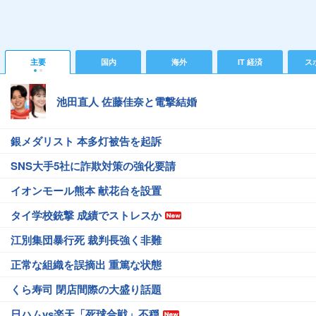
主要
国内
海外
IT 経済
ス
池田直人 佐藤佳奈と電撃結婚
銀メダリスト 本多灯被告を起訴
SNS大手5社に詐欺対策の強化要請
イオンモール熊本 献花台を設置
タイ学校銃撃 成績でストレスか
江別集団暴行死 裁判長強く非難
正常な組織を誤摘出 重篤な状態
くら寿司 閉店間際の大盛り話題
日ハムvs楽天「死球合戦」不穏