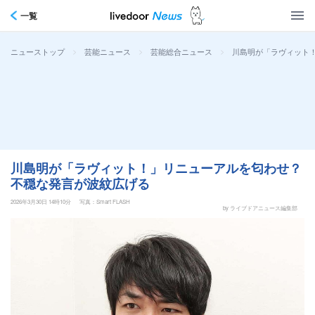
一覧
>
>
>
川島明が「ラヴィット
ニューストップ
芸能ニュース
芸能総合ニュース
川島明が「ラヴィット！」リニューアルを匂わせ？
不穏な発言が波紋広げる
2026年3月30日 14時10分
写真：Smart FLASH
by ライブドアニュース編集部