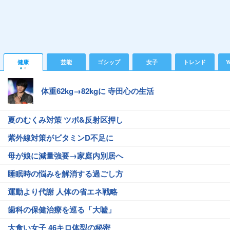
健康
芸能
ゴシップ
女子
トレンド
Y
体重62kg→82kgに 寺田心の生活
夏のむくみ対策 ツボ&反射区押し
紫外線対策がビタミンD不足に
母が娘に減量強要→家庭内別居へ
睡眠時の悩みを解消する過ごし方
運動より代謝 人体の省エネ戦略
歯科の保健治療を巡る「大嘘」
大食い女子 46キロ体型の秘密