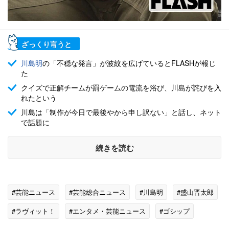
ざっくり言うと
川島明
の「不穏な発言」が波紋を広げているとFLASHが報じ
た
クイズで正解チームが罰ゲームの電流を浴び、川島が詫びを入
れたという
川島は「制作が今日で最後やから申し訳ない」と話し、ネット
で話題に
続きを読む
#芸能ニュース
#芸能総合ニュース
#川島明
#盛山晋太郎
#ラヴィット！
#エンタメ・芸能ニュース
#ゴシップ