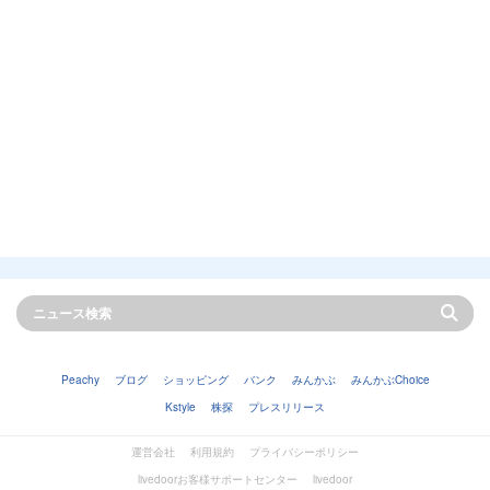
Peachy
ブログ
ショッピング
バンク
みんかぶ
みんかぶChoice
Kstyle
株探
プレスリリース
運営会社
利用規約
プライバシーポリシー
livedoorお客様サポートセンター
livedoor