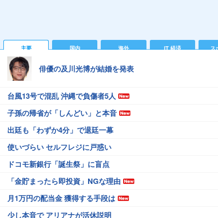
主要
国内
海外
IT 経済
ス
俳優の及川光博が結婚を発表
台風13号で混乱 沖縄で負傷者5人
子孫の帰省が「しんどい」と本音
出廷も「わずか4分」で退廷一幕
使いづらい セルフレジに戸惑い
ドコモ新銀行「誕生祭」に盲点
「金貯まったら即投資」NGな理由
月1万円の配当金 獲得する手段は
少し本音で アリアナが活休説明