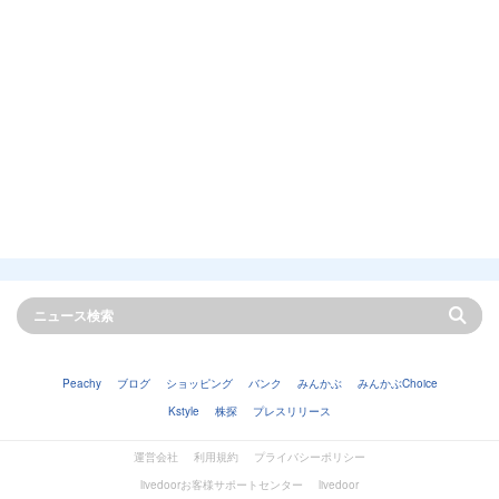
Peachy
ブログ
ショッピング
バンク
みんかぶ
みんかぶChoice
Kstyle
株探
プレスリリース
運営会社
利用規約
プライバシーポリシー
livedoorお客様サポートセンター
livedoor