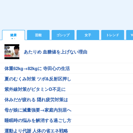
健康
芸能
ゴシップ
女子
トレンド
Y
あたりめ 血糖値を上げない理由
体重62kg→82kgに 寺田心の生活
夏のむくみ対策 ツボ&反射区押し
紫外線対策がビタミンD不足に
休みだが疲れる 隠れ疲労対策は
母が娘に減量強要→家庭内別居へ
睡眠時の悩みを解消する過ごし方
運動より代謝 人体の省エネ戦略