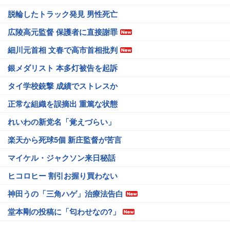
脱輪したトラック発見 男性死亡
広陵高元監督 保護者に直接謝罪
細川元首相 文春で高市首相批判
銀メダリスト 本多灯被告を起訴
タイ学校銃撃 成績でストレスか
正常な組織を誤摘出 重篤な状態
れいわの新党名「覚えづらい」
楽天から死球5個 新庄監督が苦言
マイケル・ジャクソン来日秘話
ヒコロヒー 割引お握り買わない
神田うの「三角ハゲ」治療法告白
堂本剛の投稿に「匂わせなの?」