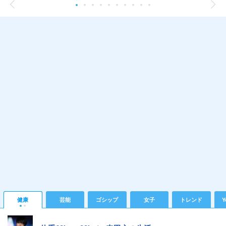
健康
芸能
ゴシップ
女子
トレンド
Y