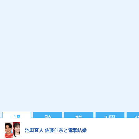
主要
国内
海外
IT 経済
ス
池田直人 佐藤佳奈と電撃結婚