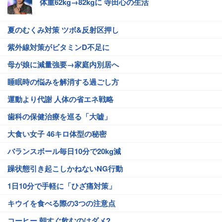
体重62kg→82kgに 寺田心の生活
夏のむくみ対策 ツボ&反射区押し
紫外線対策がビタミンD不足に
母が娘に減量強要→家庭内別居へ
睡眠時の悩みを解消する過ごし方
運動より代謝 人体の省エネ戦略
歯科の保健治療を巡る「大嘘」
大食い女子 46キロ体型の秘密
バランスボール毎日10分で20kg減
躁状態引き起こしかねないNG行動
1日10分で手軽に「ひざ痛対策」
キウイを食べる際の3つの注意点
コーヒー 朝すぐ飲むのはダメ?