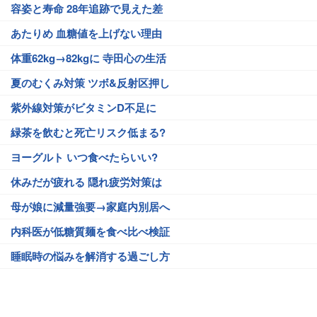
容姿と寿命 28年追跡で見えた差
あたりめ 血糖値を上げない理由
体重62kg→82kgに 寺田心の生活
夏のむくみ対策 ツボ&反射区押し
紫外線対策がビタミンD不足に
緑茶を飲むと死亡リスク低まる?
ヨーグルト いつ食べたらいい?
休みだが疲れる 隠れ疲労対策は
母が娘に減量強要→家庭内別居へ
内科医が低糖質麺を食べ比べ検証
睡眠時の悩みを解消する過ごし方