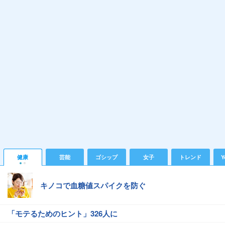
健康
芸能
ゴシップ
女子
トレンド
Y
キノコで血糖値スパイクを防ぐ
「モテるためのヒント」326人に