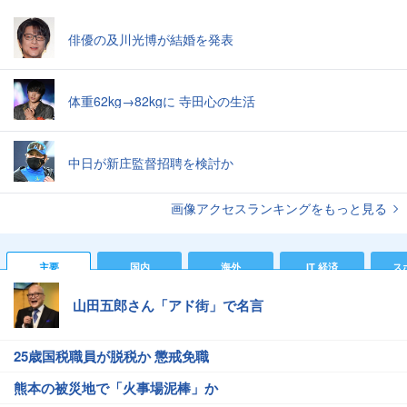
俳優の及川光博が結婚を発表
体重62kg→82kgに 寺田心の生活
中日が新庄監督招聘を検討か
画像アクセスランキングをもっと見る
主要
国内
海外
IT 経済
ス
山田五郎さん「アド街」で名言
25歳国税職員が脱税か 懲戒免職
熊本の被災地で「火事場泥棒」か