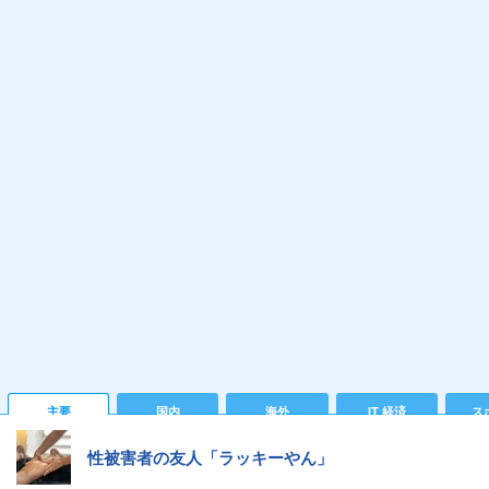
主要
国内
海外
IT 経済
ス
性被害者の友人「ラッキーやん」