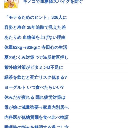
キノコで血糖値スパイクを防ぐ
「モテるためのヒント」326人に
容姿と寿命 28年追跡で見えた差
あたりめ 血糖値を上げない理由
体重62kg→82kgに 寺田心の生活
夏のむくみ対策 ツボ&反射区押し
紫外線対策がビタミンD不足に
緑茶を飲むと死亡リスク低まる?
ヨーグルト いつ食べたらいい?
休みだが疲れる 隠れ疲労対策は
母が娘に減量強要→家庭内別居へ
内科医が低糖質麺を食べ比べ検証
睡眠時の悩みを解消する過ごし方