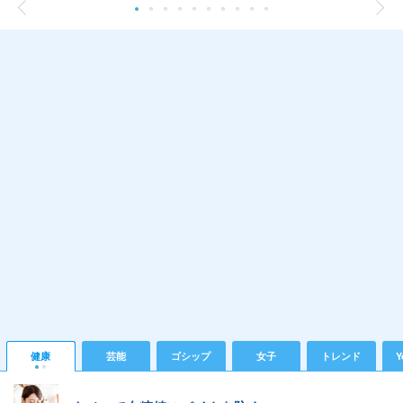
健康
芸能
ゴシップ
女子
トレンド
Y