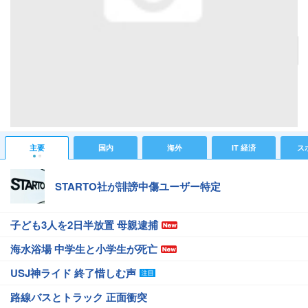
「Microsoft以外のウイルス対策ソフトは害悪なので入れるべきではない」とMozillaの元開発
者が告白
記事へ戻る
#IT 経済ニュース
#ガジェットニュース
#Microsoft(マイクロソフト)
#Mozilla
#脆弱性
#ネット・ITニュース
主要
国内
海外
IT 経済
ス
STARTO社が誹謗中傷ユーザー特定
子ども3人を2日半放置 母親逮捕
海水浴場 中学生と小学生が死亡
USJ神ライド 終了惜しむ声
路線バスとトラック 正面衝突