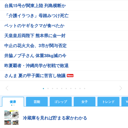
台風15号が関東上陸 列島横断か
「介護イラつき」母踏みつけ死亡
ペットのヤギをクマが食べたか
天皇皇后両陛下 熊本県に金一封
中止の花火大会、3市が関与否定
井脇ノブ子さん 体重38kg減の今
昨夏覇者・沖縄尚学が初戦で敗退
さんま 夏の甲子園に苦言し物議
健康
芸能
ゴシップ
女子
トレンド
Y
冷蔵庫を見れば貯まる家かわかる