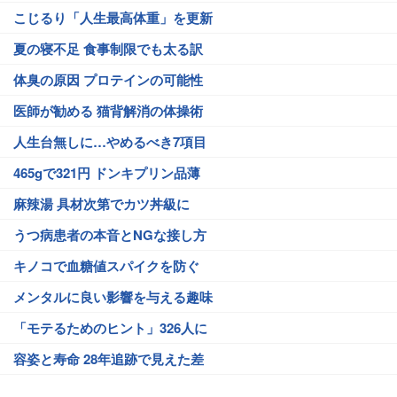
こじるり「人生最高体重」を更新
夏の寝不足 食事制限でも太る訳
体臭の原因 プロテインの可能性
医師が勧める 猫背解消の体操術
人生台無しに…やめるべき7項目
465gで321円 ドンキプリン品薄
麻辣湯 具材次第でカツ丼級に
うつ病患者の本音とNGな接し方
キノコで血糖値スパイクを防ぐ
メンタルに良い影響を与える趣味
「モテるためのヒント」326人に
容姿と寿命 28年追跡で見えた差