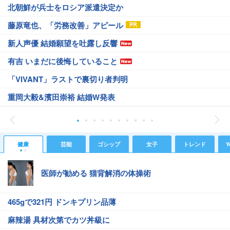
北朝鮮が兵士をロシア派遣決定か
藤原竜也、「労務改善」アピール
新人声優 結婚願望を吐露し反響
有吉 いまだに後悔していること
「VIVANT」ラストで裏切り者判明
重岡大毅&濱田崇裕 結婚W発表
健康
芸能
ゴシップ
女子
トレンド
Y
医師が勧める 猫背解消の体操術
465gで321円 ドンキプリン品薄
麻辣湯 具材次第でカツ丼級に