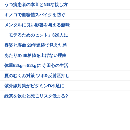
うつ病患者の本音とNGな接し方
キノコで血糖値スパイクを防ぐ
メンタルに良い影響を与える趣味
「モテるためのヒント」326人に
容姿と寿命 28年追跡で見えた差
あたりめ 血糖値を上げない理由
体重62kg→82kgに 寺田心の生活
夏のむくみ対策 ツボ&反射区押し
紫外線対策がビタミンD不足に
緑茶を飲むと死亡リスク低まる?