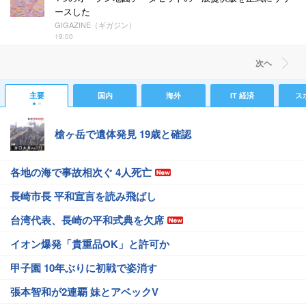
ースした
GIGAZINE（ギガジン）
19:00
次ヘ
主要
国内
海外
IT 経済
ス
槍ヶ岳で遺体発見 19歳と確認
各地の海で事故相次ぐ 4人死亡
長崎市長 平和宣言を読み飛ばし
台湾代表、長崎の平和式典を欠席
イオン爆発「貴重品OK」と許可か
甲子園 10年ぶりに初戦で姿消す
張本智和が2連覇 妹とアベックV