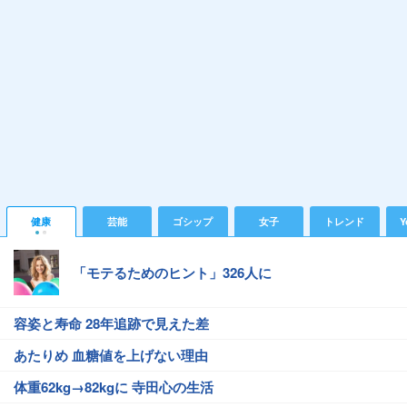
健康
芸能
ゴシップ
女子
トレンド
Y
「モテるためのヒント」326人に
容姿と寿命 28年追跡で見えた差
あたりめ 血糖値を上げない理由
体重62kg→82kgに 寺田心の生活