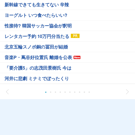
新幹線できても生きてない 辛辣
ヨーグルト いつ食べたらいい?
性接待? 韓国サッカー協会が釈明
レンタカー予約 10万円分当たる
北京五輪スノボ銅の冨田が結婚
音楽P・蔦谷好位置氏 離婚を公表
「要介護5」の志茂田景樹氏 今は
河井に悲劇 ミナミでぼったくり