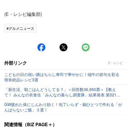
(E・レシピ編集部)
#グルメニュース
外部リンク
E・レシピ
こどもの日の祝い膳はちらし寿司で華やかに！端午の節句を彩る
簡単絶品レシピ3選
「新生活、朝ごはんどうしてる？」＜回答数36,950票＞【教え
て！ みんなの衣食住「みんなの暮らし調査隊」結果発表 第521
回】
GW疲れた体にじんわり効く！包丁いらず・鍋ひとつで作れる「が
んばらないご飯」３選！
関連情報（BiZ PAGE＋）