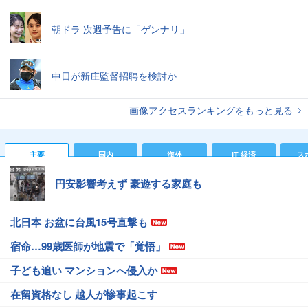
朝ドラ 次週予告に「ゲンナリ」
中日が新庄監督招聘を検討か
画像アクセスランキングをもっと見る
主要
国内
海外
IT 経済
ス
円安影響考えず 豪遊する家庭も
北日本 お盆に台風15号直撃も
宿命…99歳医師が地震で「覚悟」
子ども追い マンションへ侵入か
在留資格なし 越人が惨事起こす