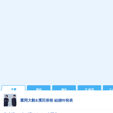
主要
国内
海外
IT 経済
ス
重岡大毅&濱田崇裕 結婚W発表