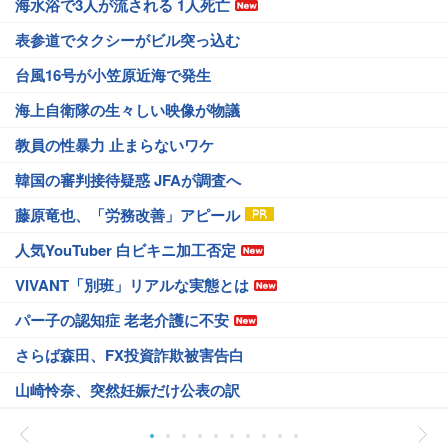
海水浴で3人が流される 1人死亡
表参道でタクシーがビル突っ込む
台風16号が小笠原近海で発生
海上自衛隊の生々しい映像が物議
教員の性暴力 止まらないワケ
韓国の審判接待疑惑 JFAが調査へ
藤原竜也、「労務改善」アピール
人気YouTuber 白ビキニ加工否定
VIVANT「別班」リアルな実態とは
パー子の認知症 老老介護に不安
さらば森田、FX投資詐欺被害告白
山崎怜奈、突然妊娠だけ公表の訳