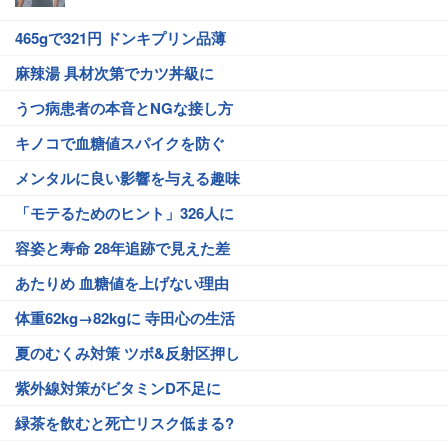
465gで321円 ドンキプリン品薄
麻辣湯 具材次第でカツ丼級に
うつ病患者の本音とNGな接し方
キノコで血糖値スパイクを防ぐ
メンタルに良い影響を与える趣味
「モテるためのヒント」326人に
容姿と寿命 28年追跡で見えた差
あたりめ 血糖値を上げない理由
体重62kg→82kgに 寺田心の生活
夏のむくみ対策 ツボ&反射区押し
紫外線対策がビタミンD不足に
緑茶を飲むと死亡リスク低まる?