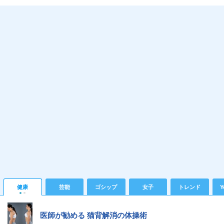
健康
芸能
ゴシップ
女子
トレンド
Y
医師が勧める 猫背解消の体操術