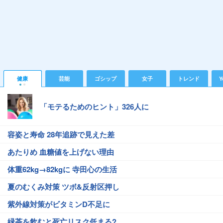
健康
芸能
ゴシップ
女子
トレンド
Y
「モテるためのヒント」326人に
容姿と寿命 28年追跡で見えた差
あたりめ 血糖値を上げない理由
体重62kg→82kgに 寺田心の生活
夏のむくみ対策 ツボ&反射区押し
紫外線対策がビタミンD不足に
緑茶を飲むと死亡リスク低まる?