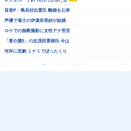
音楽P・蔦谷好位置氏 離婚を公表
声優で雀士の伊達朱里紗が結婚
ロケでの無断撮影に女性アナ苦言
「要介護5」の志茂田景樹氏 今は
河井に悲劇 ミナミでぼったくり