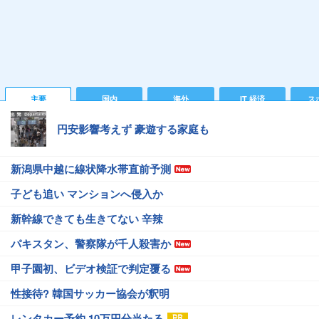
主要
国内
海外
IT 経済
ス
円安影響考えず 豪遊する家庭も
新潟県中越に線状降水帯直前予測
子ども追い マンションへ侵入か
新幹線できても生きてない 辛辣
パキスタン、警察隊が千人殺害か
甲子園初、ビデオ検証で判定覆る
性接待? 韓国サッカー協会が釈明
レンタカー予約 10万円分当たる