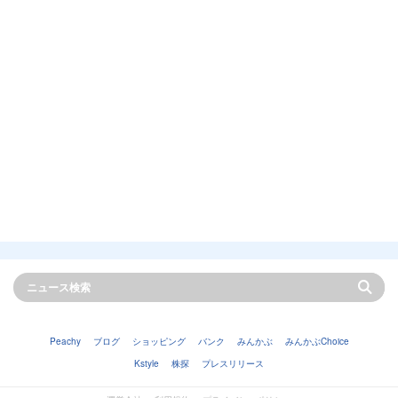
Peachy
ブログ
ショッピング
バンク
みんかぶ
みんかぶChoice
Kstyle
株探
プレスリリース