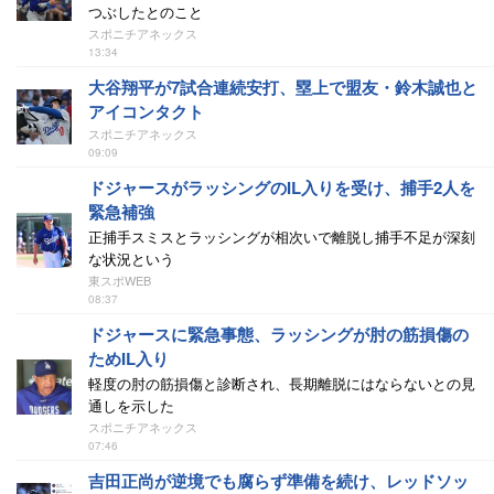
つぶしたとのこと
スポニチアネックス
13:34
大谷翔平が7試合連続安打、塁上で盟友・鈴木誠也と
アイコンタクト
スポニチアネックス
09:09
ドジャースがラッシングのIL入りを受け、捕手2人を
緊急補強
正捕手スミスとラッシングが相次いで離脱し捕手不足が深刻
な状況という
東スポWEB
08:37
ドジャースに緊急事態、ラッシングが肘の筋損傷の
ためIL入り
軽度の肘の筋損傷と診断され、長期離脱にはならないとの見
通しを示した
スポニチアネックス
07:46
吉田正尚が逆境でも腐らず準備を続け、レッドソッ