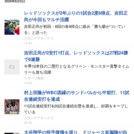
2026年8月5日
レッドソックスが2年ぶりの1試合2度6得点、吉田正
尚が今回もマルチ活躍
吉田正尚が初回・6回の各6得点に絡み「勝ち癖がついてい
る」と語った
スポニチアネックス
14:43
吉田正尚が2安打1打点、レッドソックスは27戦24勝
で6連勝
今季12本目の二塁打となるグリーン・モンスター直撃タイム
リーも放ち活躍
スポーツ報知
13:20
村上宗隆がWBC因縁のサンドバルから中前打、11試
合連続安打を達成
11試合連続安打&20試合連続出塁を達成し、好調をキープし
ている
スポニチアネックス
09:36
大谷翔平の投手復帰を巡り、ドジャース首脳陣が自