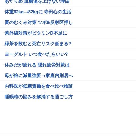
あたりめ 血糖値を上げない理由
体重62kg→82kgに 寺田心の生活
夏のむくみ対策 ツボ&反射区押し
紫外線対策がビタミンD不足に
緑茶を飲むと死亡リスク低まる?
ヨーグルト いつ食べたらいい?
休みだが疲れる 隠れ疲労対策は
母が娘に減量強要→家庭内別居へ
内科医が低糖質麺を食べ比べ検証
睡眠時の悩みを解消する過ごし方