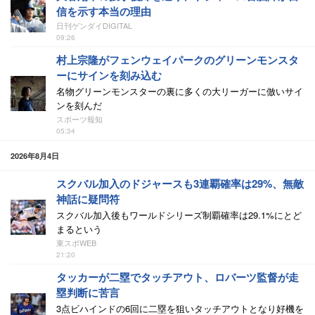
信を示す本当の理由
日刊ゲンダイDIGITAL
09:26
村上宗隆がフェンウェイパークのグリーンモンスタ
ーにサインを刻み込む
名物グリーンモンスターの裏に多くの大リーガーに倣いサイ
ンを刻んだ
スポーツ報知
05:34
2026年8月4日
スクバル加入のドジャースも3連覇確率は29%、無敵
神話に疑問符
スクバル加入後もワールドシリーズ制覇確率は29.1%にとど
まるという
東スポWEB
21:20
タッカーが二塁でタッチアウト、ロバーツ監督が走
塁判断に苦言
3点ビハインドの6回に二塁を狙いタッチアウトとなり好機を