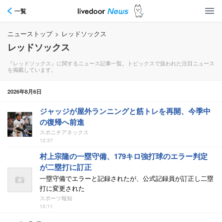
一覧
ニューストップ
>
レッドソックス
レッドソックス
『レッドソックス』に関するニュース記事一覧。トピックスで扱われた注目ニュース
を掲載しています。
2026年8月6日
ジャッジが屋外ランニングと筋トレを再開、今季中
の復帰へ前進
スポニチアネックス
12:37
村上宗隆の一塁守備、179キロ強打球のエラー判定
が二塁打に訂正
一塁守備でエラーと記録されたが、公式記録員が訂正し二塁
打に変更された
スポーツ報知
10:11