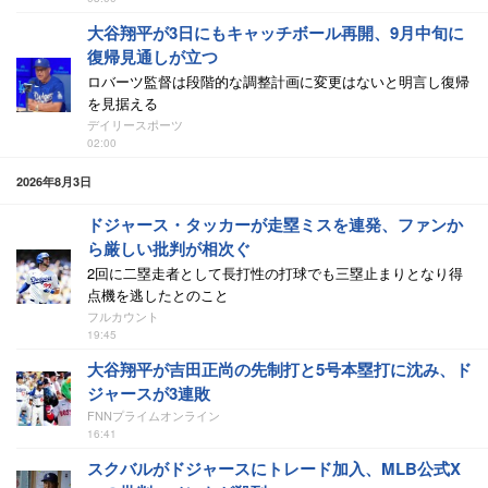
大谷翔平が3日にもキャッチボール再開、9月中旬に
復帰見通しが立つ
ロバーツ監督は段階的な調整計画に変更はないと明言し復帰
を見据える
デイリースポーツ
02:00
2026年8月3日
ドジャース・タッカーが走塁ミスを連発、ファンか
ら厳しい批判が相次ぐ
2回に二塁走者として長打性の打球でも三塁止まりとなり得
点機を逃したとのこと
フルカウント
19:45
大谷翔平が吉田正尚の先制打と5号本塁打に沈み、ド
ジャースが3連敗
FNNプライムオンライン
16:41
スクバルがドジャースにトレード加入、MLB公式X