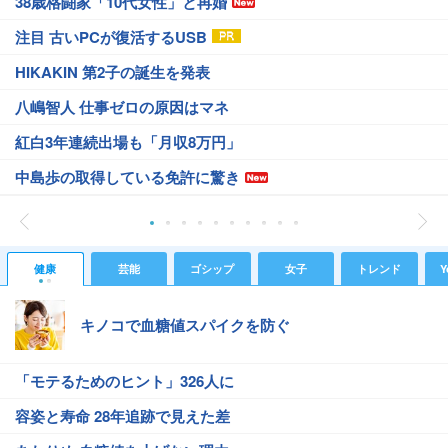
38歳格闘家「10代女性」と再婚
注目 古いPCが復活するUSB
HIKAKIN 第2子の誕生を発表
八嶋智人 仕事ゼロの原因はマネ
紅白3年連続出場も「月収8万円」
中島歩の取得している免許に驚き
健康
芸能
ゴシップ
女子
トレンド
Y
キノコで血糖値スパイクを防ぐ
「モテるためのヒント」326人に
容姿と寿命 28年追跡で見えた差