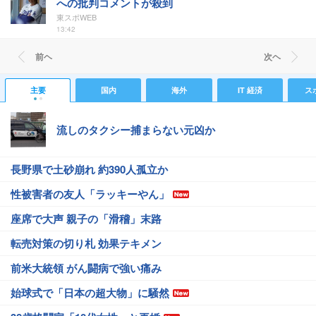
への批判コメントが殺到
東スポWEB
13:42
前ヘ
次ヘ
主要
国内
海外
IT 経済
ス
流しのタクシー捕まらない元凶か
長野県で土砂崩れ 約390人孤立か
性被害者の友人「ラッキーやん」
座席で大声 親子の「滑稽」末路
転売対策の切り札 効果テキメン
前米大統領 がん闘病で強い痛み
始球式で「日本の超大物」に騒然