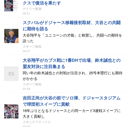
クスで復活を果たす
デイリー新潮
06:01
スクバルがドジャース移籍後初取材、大谷との共闘
に期待を語る
大谷翔平を「ユニコーンの才能」と称賛し、共闘への期待を
語った
スポーツ報知
05:27
大谷翔平がカブス戦に1番DHで出場、鈴木誠也との
盟友対決に注目集まる
同い年の鈴木誠也との対戦が注目され、25号本塁打にも期待
がかかる
スポーツ報知
04:46
吉田正尚が大谷の前でソロ弾、ドジャースタジアム
で球団初スイープに貢献
16年ぶりとなるドジャースとの同一カード3連戦スイープに
大きく貢献し
スポニチアネックス
03:00