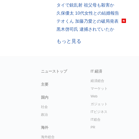
タイで銃乱射 祖父母も殺害か
久保優太 10代女性との結婚報告
テオくん 加藤乃愛との破局発表
黒木啓司氏 逮捕されていたか
もっと見る
ニューストップ
IT 経済
経済総合
主要
マーケット
Web
国内
ガジェット
社会
ITビジネス
政治
IT総合
海外
PR
海外総合