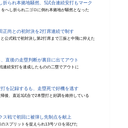
し折られ本拠地騒然、5試合連続安打もマーク
トをへし折られ二ゴロに倒れ本拠地が騒然となった
田正尚との初対決を2打席連続で制す
と公式戦で初対決し第2打席まで三振と中飛に抑えた
も、直後の走塁判断が裏目に出てアウト
戦連続安打を達成したものの二塁でアウトに
安打を記録するも、走塁死で好機を逃す
帰後、直近3試合で2本塁打と好調を維持している
クス戦で初回に被弾し先制点を献上
目のスプリットを捉えられ13号ソロを浴びた