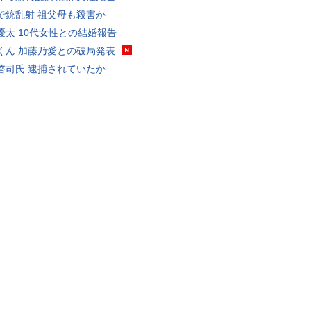
で銃乱射 祖父母も殺害か
優太 10代女性との結婚報告
くん 加藤乃愛との破局発表
啓司氏 逮捕されていたか