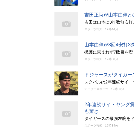
吉田正尚が山本由伸と
吉田は山本に3打数無安打
スポーツ報知
12時44分
山本由伸が8回4安打
援護に恵まれず7敗目を喫
スポーツ報知
12時38分
ドジャースがタイガー
スクバルは2年連続サイ・
デイリースポーツ
12時36分
2年連続サイ・ヤング
も驚き
タイガースの最強左腕をド
スポーツ報知
12時34分