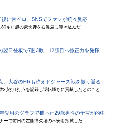
直後に舌ペロ、SNSでファンが続々反応
180キロ超の豪快弾を右翼席に叩き込んだ
の翌日登板で7勝3敗、12勝目へ修正力を発揮
点、大谷のHRも称えドジャース戦を振り返る
数2安打1打点を記録し逆転勝ちに貢献したとのこと
1年愛用のグラブで捕った29歳男性の予言が的中
イナーで前日の左膝痛欠場の不安を払拭した