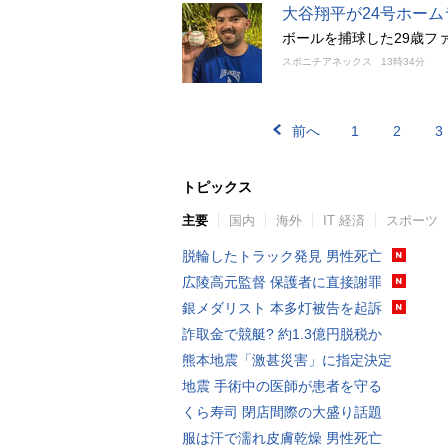
大谷翔平が24号ホーム
ボールを捕球した29歳フ
スポニチアネックス
13時34分
前へ
1
2
3
トピックス
主要
国内
海外
IT 経済
スポーツ
脱輪したトラック発見 男性死亡
広陵高元監督 保護者に直接謝罪
銀メダリスト 本多灯被告を起訴
詐取金で競艇? 約1.3億円脱税か
熊本地震「激甚災害」に指定決定
地震 手術中の医師が患者を守る
くら寿司 閉店間際の大盛り話題
服は汗で濡れ皮膚乾燥 男性死亡