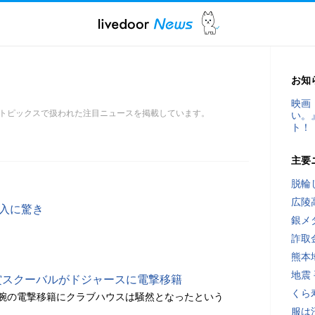
お知
映画
トピックスで扱われた注目ニュースを掲載しています。
い。
ト！
主要
脱輪
広陵
加入に驚き
銀メ
詐取
熊本
地震
賞スクーバルがドジャースに電撃移籍
くら
腕の電撃移籍にクラブハウスは騒然となったという
服は