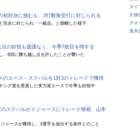
タイ
久保
の初対決に挑むも、3打数無安打に封じられる
テオ
と完全に封じられ「一級品」と脱帽した様子
黒木
3失点の好投も援護なく、今季7敗目を喫する
し、8回に勝ち越し点を許したことが響いた
スのエース・スクバルを1対3のトレードで獲得
ヤング賞を受賞した実力派エースで今季も好投中
賞のスクバルがドジャースにトレード移籍、山本
ジャースが獲得し、3選手を放出する条件とのこと