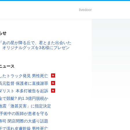
livedoor
らせ
『あの星が降る丘で、君とまた出会いた
』オリジナルグッズを3名様にプレゼン
ニュース
したトラック発見 男性死亡
高元監督 保護者に直接謝罪
ダリスト 本多灯被告を起訴
金で競艇? 約1.3億円脱税か
地震「激甚災害」に指定決定
 手術中の医師が患者を守る
寿司 閉店間際の大盛り話題
汗で濡れ皮膚乾燥 男性死亡