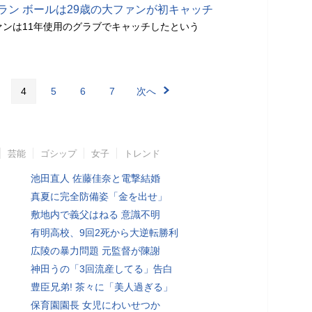
ラン ボールは29歳の大ファンが初キャッチ
ァンは11年使用のグラブでキャッチしたという
4
5
6
7
次へ
芸能
ゴシップ
女子
トレンド
池田直人 佐藤佳奈と電撃結婚
真夏に完全防備姿「金を出せ」
敷地内で義父はねる 意識不明
有明高校、9回2死から大逆転勝利
広陵の暴力問題 元監督が陳謝
神田うの「3回流産してる」告白
豊臣兄弟! 茶々に「美人過ぎる」
保育園園長 女児にわいせつか