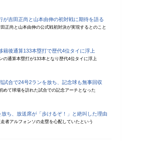
行が吉田正尚と山本由伸の初対戦に期待を語る
吉田正尚と山本由伸の公式戦初対決が実現するとのこと
移籍後通算133本塁打で歴代4位タイに浮上
ンの通算本塁打が133本となり歴代4位タイに浮上
戦試合で24号2ランを放ち、記念球も無事回収
初めて球場を訪れた試合での記念アーチとなった
ンを放ち、放送席が「歩けるぞ！」と絶叫した理由
塁走者アルフォンソの走塁を心配していたという