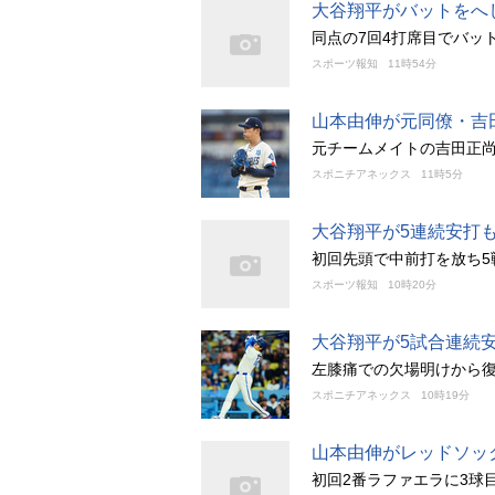
大谷翔平がバットをへ
同点の7回4打席目でバッ
スポーツ報知
11時54分
山本由伸が元同僚・吉
元チームメイトの吉田正尚
スポニチアネックス
11時5分
大谷翔平が5連続安打
初回先頭で中前打を放ち5
スポーツ報知
10時20分
大谷翔平が5試合連続
左膝痛での欠場明けから復
スポニチアネックス
10時19分
山本由伸がレッドソッ
初回2番ラファエラに3球