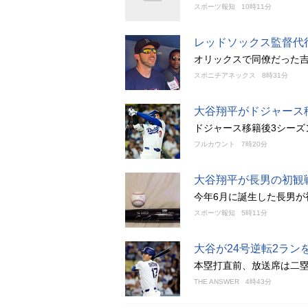
スポーツ報知
10時11分
レッドソックス監督代
オリックスで同僚だった
スポニチアネックス
8時31分
大谷翔平がドジャース
ドジャース移籍後3シーズ
フルカウント
7時20分
大谷翔平が長男の初観
今年6月に誕生した長男が
スポーツ報知
5時11分
大谷が24号逆転2ラ
本塁打直前、放送席は二
THE ANSWER
4時43分