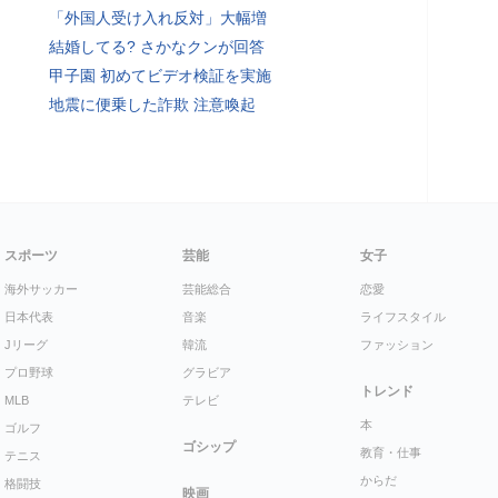
「外国人受け入れ反対」大幅増
結婚してる? さかなクンが回答
甲子園 初めてビデオ検証を実施
地震に便乗した詐欺 注意喚起
スポーツ
芸能
女子
海外サッカー
芸能総合
恋愛
日本代表
音楽
ライフスタイル
Jリーグ
韓流
ファッション
プロ野球
グラビア
トレンド
MLB
テレビ
本
ゴルフ
ゴシップ
教育・仕事
テニス
からだ
格闘技
映画