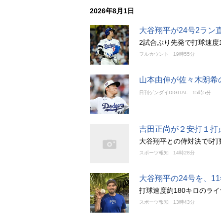
2026年8月1日
大谷翔平が24号2ラン
2試合ぶり先発で打球速度
フルカウント
19時55分
山本由伸が佐々木朗希
日刊ゲンダイDIGITAL
15時5分
吉田正尚が２安打１打
大谷翔平との侍対決で5打
スポーツ報知
14時28分
大谷翔平の24号を、1
打球速度約180キロのラ
スポーツ報知
13時43分