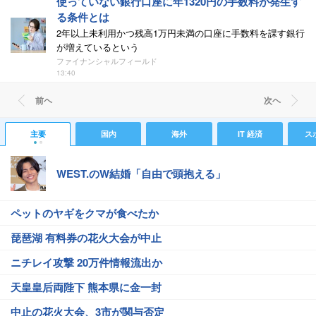
使っていない銀行口座に年1320円の手数料が発生す
る条件とは
2年以上未利用かつ残高1万円未満の口座に手数料を課す銀行
が増えているという
ファイナンシャルフィールド
13:40
前ヘ
次ヘ
主要
国内
海外
IT 経済
ス
WEST.のW結婚「自由で頭抱える」
ペットのヤギをクマが食べたか
琵琶湖 有料券の花火大会が中止
ニチレイ攻撃 20万件情報流出か
天皇皇后両陛下 熊本県に金一封
中止の花火大会、3市が関与否定