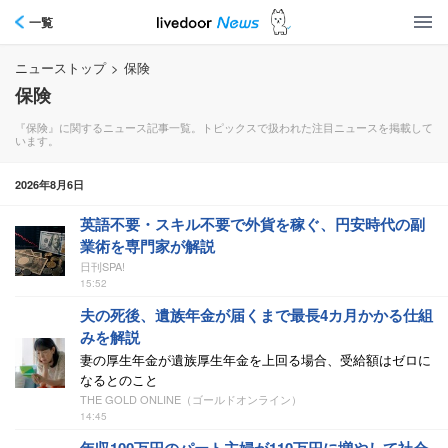
一覧
ニューストップ
>
保険
保険
『保険』に関するニュース記事一覧。トピックスで扱われた注目ニュースを掲載して
います。
2026年8月6日
英語不要・スキル不要で外貨を稼ぐ、円安時代の副
業術を専門家が解説
日刊SPA!
15:52
夫の死後、遺族年金が届くまで最長4カ月かかる仕組
みを解説
妻の厚生年金が遺族厚生年金を上回る場合、受給額はゼロに
なるとのこと
THE GOLD ONLINE（ゴールドオンライン）
14:45