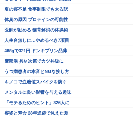
夏の寝不足 食事制限でも太る訳
体臭の原因 プロテインの可能性
医師が勧める 猫背解消の体操術
人生台無しに…やめるべき7項目
465gで321円 ドンキプリン品薄
麻辣湯 具材次第でカツ丼級に
うつ病患者の本音とNGな接し方
キノコで血糖値スパイクを防ぐ
メンタルに良い影響を与える趣味
「モテるためのヒント」326人に
容姿と寿命 28年追跡で見えた差