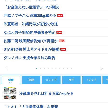
「お金使えない症候群」FPが解説
井脇ノブ子さん 体重38kg減の今
昨夏覇者・沖縄尚学が初戦で敗退
なにわ男子生配信 中傷者を特定
佐藤二朗 映画配信告知でX再開か
STARTO初 博士号アイドルが快挙
ダレノガレ 支援金振り込み報告
健康
芸能
ゴシップ
女子
トレンド
Y
冷蔵庫を見れば貯まる家かわかる
こじるり「人生最高体重」を更新