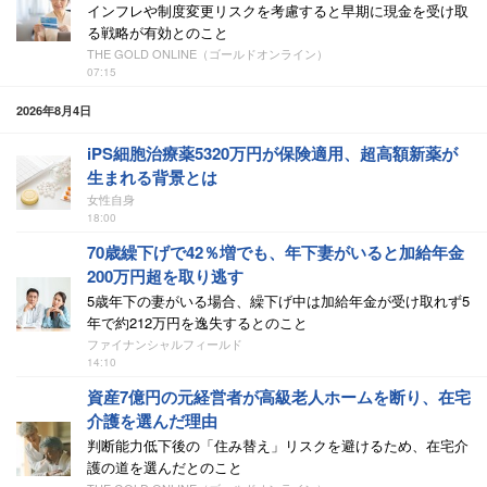
インフレや制度変更リスクを考慮すると早期に現金を受け取
る戦略が有効とのこと
THE GOLD ONLINE（ゴールドオンライン）
07:15
2026年8月4日
iPS細胞治療薬5320万円が保険適用、超高額新薬が
生まれる背景とは
女性自身
18:00
70歳繰下げで42％増でも、年下妻がいると加給年金
200万円超を取り逃す
5歳年下の妻がいる場合、繰下げ中は加給年金が受け取れず5
年で約212万円を逸失するとのこと
ファイナンシャルフィールド
14:10
資産7億円の元経営者が高級老人ホームを断り、在宅
介護を選んだ理由
判断能力低下後の「住み替え」リスクを避けるため、在宅介
護の道を選んだとのこと