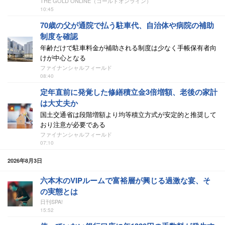
THE GOLD ONLINE（ゴールドオンライン）
10:45
70歳の父が通院で払う駐車代、自治体や病院の補助
制度を確認
年齢だけで駐車料金が補助される制度は少なく手帳保有者向
けが中心となる
ファイナンシャルフィールド
08:40
定年直前に発覚した修繕積立金3倍増額、老後の家計
は大丈夫か
国土交通省は段階増額より均等積立方式が安定的と推奨して
おり注意が必要である
ファイナンシャルフィールド
07:10
2026年8月3日
六本木のVIPルームで富裕層が興じる過激な宴、そ
の実態とは
日刊SPA!
15:52