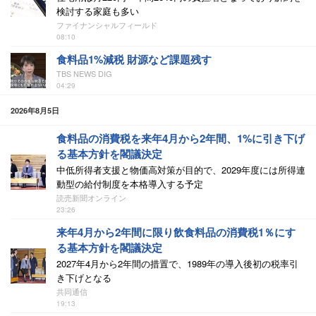
検討する家庭も多い
ファイナンシャルフィールド
08:10
食料品1%減税 財源など課題残す
TBS NEWS DIG
04:29
2026年8月5日
食料品の消費税を来年4月から2年間、1%に引き下げ
る基本方針を閣議決定
中低所得者支援と物価高対策が目的で、2029年度には所得連
動型の給付制度を本格導入する予定
読売新聞オンライン
23:26
来年4月から2年間に限り飲食料品の消費税1％にす
る基本方針を閣議決定
2027年4月から2年間の措置で、1989年の導入後初の税率引
き下げとなる
共同通信
19:13