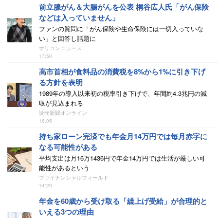
前立腺がん＆大腸がんを公表 桐谷広人氏「がん保険
などは入っていません」
ファンの質問に「がん保険や生命保険には一切入っていな
い」と回答し話題に
オリコンニュース
17:50
高市首相が食料品の消費税を8%から1%に引き下げ
る方針を表明
1989年の導入以来初の税率引き下げで、年間約4.3兆円の減
収が見込まれる
読売新聞オンライン
16:05
持ち家ローン完済でも年金月14万円では毎月赤字に
なる可能性がある
平均支出は月16万1436円で年金14万円では生活が厳しい可
能性があるという
ファイナンシャルフィールド
14:20
年金を60歳から受け取る「繰上げ受給」が合理的と
いえる3つの理由