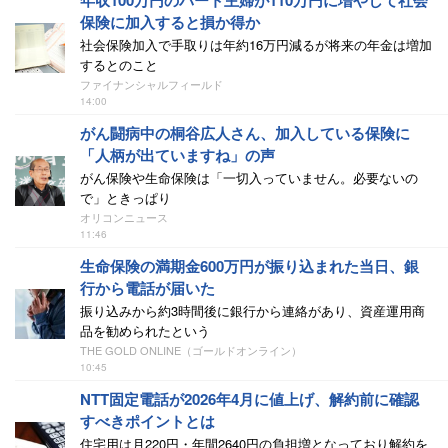
年収100万円のパート主婦が110万円に増やして社会
保険に加入すると損か得か
社会保険加入で手取りは年約16万円減るが将来の年金は増加
するとのこと
ファイナンシャルフィールド
14:00
がん闘病中の桐谷広人さん、加入している保険に
「人柄が出ていますね」の声
がん保険や生命保険は「一切入っていません。必要ないの
で」ときっぱり
オリコンニュース
11:46
生命保険の満期金600万円が振り込まれた当日、銀
行から電話が届いた
振り込みから約3時間後に銀行から連絡があり、資産運用商
品を勧められたという
THE GOLD ONLINE（ゴールドオンライン）
10:45
NTT固定電話が2026年4月に値上げ、解約前に確認
すべきポイントとは
住宅用は月220円・年間2640円の負担増となっており解約を