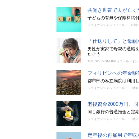
共働き世帯で夫が亡く
子どもの有無や保険料納
ファイナンシャルフィールド
13時
「仕送りして」と母親
男性が実家で母親の通帳
たそう
THE GOLD ONLINE（ゴールドオ
フィリピンへの年金移
都市部の私立病院は利用
ファイナンシャルフィールド
8時4
老後資金2000万円
同じ銀行の普通預金と定期
ファイナンシャルフィールド
8時2
定年後の再雇用で年収