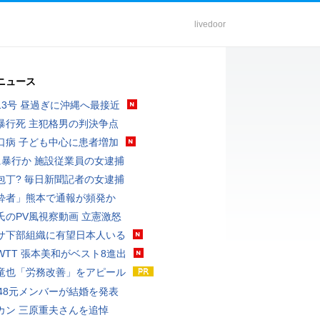
livedoor
ニュース
13号 昼過ぎに沖縄へ最接近
暴行死 主犯格男の判決争点
口病 子ども中心に患者増加
に暴行か 施設従業員の女逮捕
包丁? 毎日新聞記者の女逮捕
酔者」熊本で通報が頻発か
氏のPV風視察動画 立憲激怒
サ下部組織に有望日本人いる
WTT 張本美和がベスト8進出
竜也「労務改善」をアピール
T48元メンバーが結婚を発表
カン 三原重夫さんを追悼