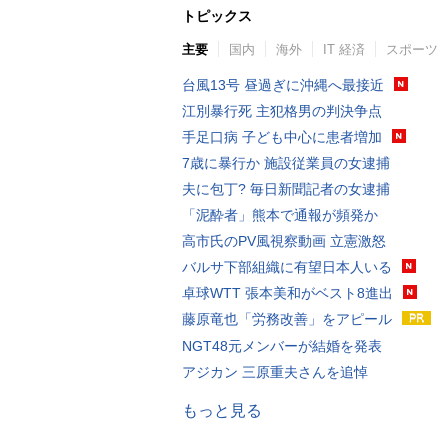
トピックス
主要
国内
海外
IT 経済
スポーツ
台風13号 昼過ぎに沖縄へ最接近
江別暴行死 主犯格男の判決争点
手足口病 子ども中心に患者増加
7歳に暴行か 施設従業員の女逮捕
夫に包丁? 毎日新聞記者の女逮捕
「泥酔者」熊本で通報が頻発か
高市氏のPV風視察動画 立憲激怒
バルサ下部組織に有望日本人いる
卓球WTT 張本美和がベスト8進出
藤原竜也「労務改善」をアピール
NGT48元メンバーが結婚を発表
アジカン 三原重夫さんを追悼
もっと見る