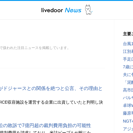
主要
台風
で扱われた注目ニュースを掲載しています。
江別
手足
7歳
夫に
「泥
がドジャースとの関係を絶つと公言、その理由と
高市
バル
ICE収容施設を運営する企業に出資していたと判明し決
卓球
藤原
NG
訴訟の敗訴で7億円超の裁判費用負担の可能性
アジ
万円の裁判費用を請求しており、米誌ピープルが報じた