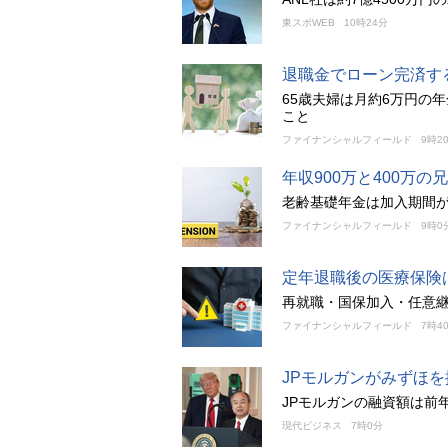
東スポWEB
10時24分
退職金でローン完済す
65歳夫婦は月約6万円の
こと
ファイナンシャルフィールド
9時2
年収900万と400万
老齢基礎年金は加入期間
ファイナンシャルフィールド
9時0
定年退職後の医療保険
再就職・国保加入・任意継
ファイナンシャルフィールド
7時4
JPモルガンがみずほ
JPモルガンの融資額は前年
現代ビジネス
7時0分