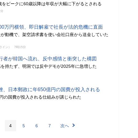
9歳をピークに60歳以降は年収が大幅に下がるとされる
0分
000万円横領、即日解雇で社長が法的危機に直面
金が動機で、架空請求書を使い会社口座から送金していた
ンライン）
7時15分
行者が韓国へ流れ、反中感情と衝突した構図
感を持たず、明洞では反中デモが2025年に急増した
挫、日本郵政に年650億円の国費が投入される
億円の国費が投入される仕組みが講じられた
4
5
6
7
次へ