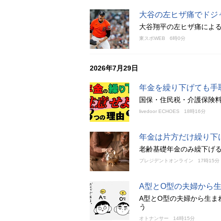
大谷の左ヒザ痛でドジ
大谷翔平の左ヒザ痛によ
東スポWEB
6時0分
2026年7月29日
年金を繰り下げても手
国保・住民税・介護保険料
livedoor ECHOES
18時16分
年金は片方だけ繰り下
老齢基礎年金のみ繰下げ
プレジデントオンライン
17時15分
A型とO型の夫婦から
A型とO型の夫婦から生ま
う
オトナンサー
14時15分