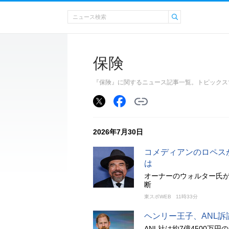
保険
『保険』に関するニュース記事一覧。トピックス
2026年7月30日
コメディアンのロペス
は
オーナーのウォルター氏が
断
東スポWEB
11時33分
ヘンリー王子、ANL
ANL社は約7億4500