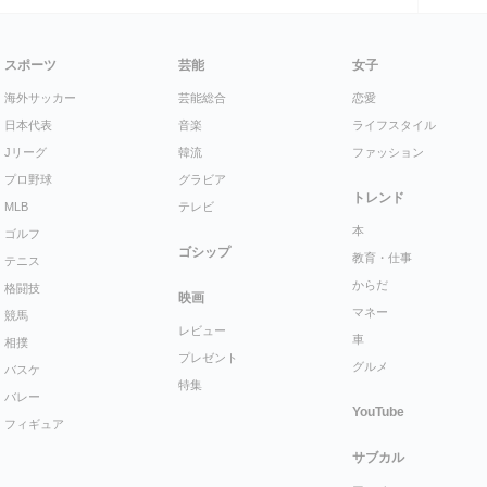
スポーツ
芸能
女子
海外サッカー
芸能総合
恋愛
日本代表
音楽
ライフスタイル
Jリーグ
韓流
ファッション
プロ野球
グラビア
トレンド
MLB
テレビ
本
ゴルフ
ゴシップ
教育・仕事
テニス
からだ
格闘技
映画
マネー
競馬
レビュー
車
相撲
プレゼント
グルメ
バスケ
特集
バレー
YouTube
フィギュア
サブカル