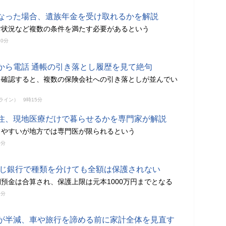
なった場合、遺族年金を受け取れるかを解説
付状況など複数の条件を満たす必要があるという
20分
から電話 通帳の引き落とし履歴を見て絶句
を確認すると、複数の保険会社への引き落としが並んでい
ンライン）
9時15分
住、現地医療だけで暮らせるかを専門家が解説
しやすいが地方では専門医が限られるという
0分
、同じ銀行で種類を分けても全額は保護されない
預金は合算され、保護上限は元本1000万円までとなる
0分
が半減、車や旅行を諦める前に家計全体を見直す