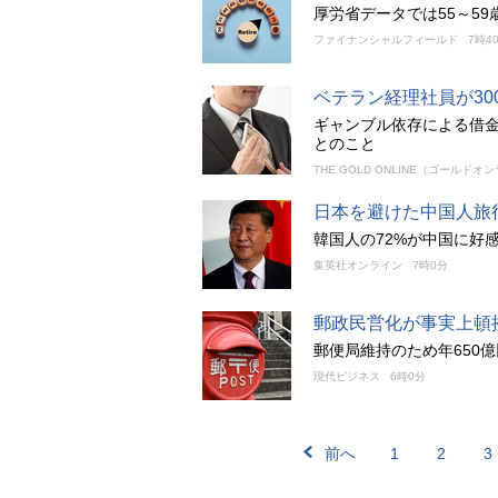
厚労省データでは55～5
ファイナンシャルフィールド
7時4
ベテラン経理社員が3
ギャンブル依存による借
とのこと
THE GOLD ONLINE（ゴールドオ
日本を避けた中国人旅
韓国人の72%が中国に好
集英社オンライン
7時0分
郵政民営化が事実上頓
郵便局維持のため年650
現代ビジネス
6時0分
前へ
1
2
3