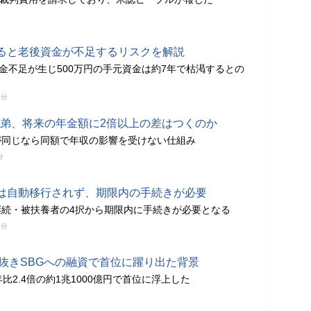
ると老後資金が不足するリスクを解説
年金不足が生じ500万円の手元資金は約7年で枯渇するとの
0分
の兄弟、将来の年金額に2倍以上の差はつくのか
が同じなら同額で年収の影響を受けない仕組み
分
は自動移行されず、期限内の手続きが必要
続・被扶養者の4択から期限内に手続きが必要となる
0分
を抜きSBGへの融資で首位に躍り出た背景
比2.4倍の約1兆1000億円で首位に浮上した