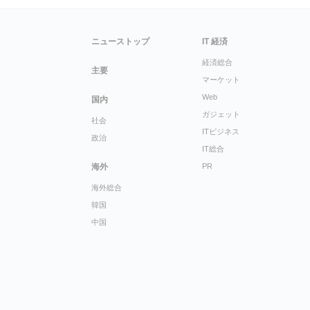
ニューストップ
IT 経済
経済総合
主要
マーケット
Web
国内
ガジェット
社会
ITビジネス
政治
IT総合
海外
PR
海外総合
韓国
中国