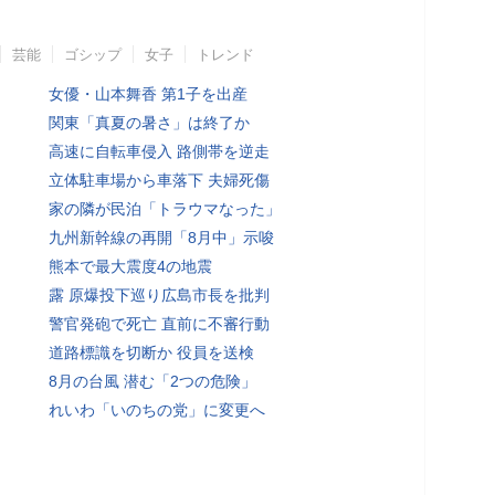
芸能
ゴシップ
女子
トレンド
女優・山本舞香 第1子を出産
関東「真夏の暑さ」は終了か
高速に自転車侵入 路側帯を逆走
立体駐車場から車落下 夫婦死傷
家の隣が民泊「トラウマなった」
九州新幹線の再開「8月中」示唆
熊本で最大震度4の地震
露 原爆投下巡り広島市長を批判
警官発砲で死亡 直前に不審行動
道路標識を切断か 役員を送検
8月の台風 潜む「2つの危険」
れいわ「いのちの党」に変更へ