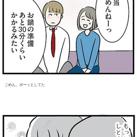
ごめん。ボーッとしてた