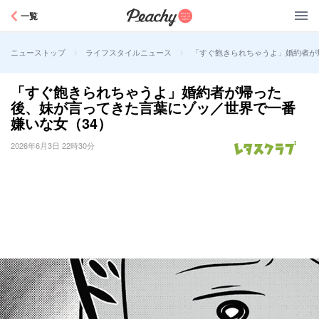
Peachy
一覧
>
>
「すぐ飽きられちゃうよ」婚約者が
ニューストップ
ライフスタイルニュース
「すぐ飽きられちゃうよ」婚約者が帰った
後、妹が言ってきた言葉にゾッ／世界で一番
嫌いな女（34）
2026年6月3日 22時30分