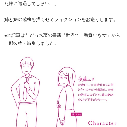
た妹に遭遇してしまい…。
姉と妹の確執を描くセミフィクションをお送りします。
※本記事はただっち著の書籍『世界で一番嫌いな女』から
一部抜粋・編集しました。