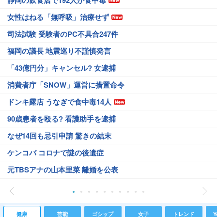
静岡の飲食店で192人が食中毒
女性はねる「無呼吸」治療せず
司法試験 受験者のPC不具合247件
福岡の議長 地震巡り不謹慎発言
「43億円分」キャンセル? 女逮捕
消費者庁「SNOW」運営に措置命令
ドンキ露店 うなぎで食中毒14人
90歳患者を殴る? 看護助手を逮捕
なぜ14回も忌引申請 驚きの結末
ケンコバ コロナで謎の後遺症
元TBSアナの山本里菜 離婚を公表
健康
芸能
ゴシップ
女子
トレンド
Y