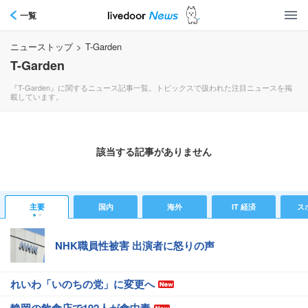
一覧
ニューストップ
>
T-Garden
T-Garden
『T-Garden』に関するニュース記事一覧。トピックスで扱われた注目ニュースを掲
載しています。
該当する記事がありません
主要
国内
海外
IT 経済
ス
NHK職員性被害 出演者に怒りの声
れいわ「いのちの党」に変更へ