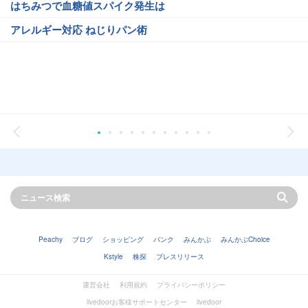
はちみつで血糖値スパイク発生は
アレルギー対応 ねじりパン術
Peachy
ブログ
ショッピング
バンク
みんかぶ
みんかぶChoice
Kstyle
株探
プレスリリース
運営会社
利用規約
プライバシーポリシー
livedoorお客様サポートセンター
livedoor