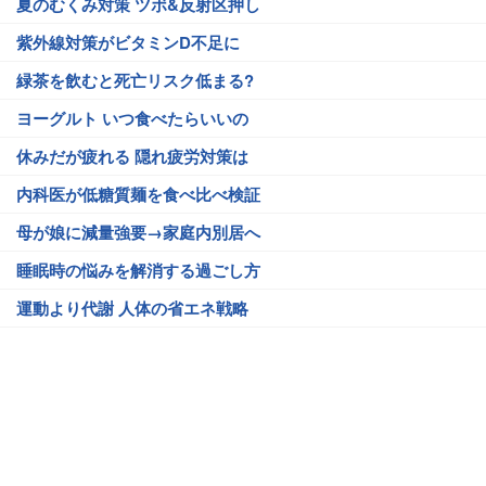
夏のむくみ対策 ツボ&反射区押し
紫外線対策がビタミンD不足に
緑茶を飲むと死亡リスク低まる?
ヨーグルト いつ食べたらいいの
休みだが疲れる 隠れ疲労対策は
内科医が低糖質麺を食べ比べ検証
母が娘に減量強要→家庭内別居へ
睡眠時の悩みを解消する過ごし方
運動より代謝 人体の省エネ戦略