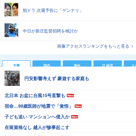
朝ドラ 次週予告に「ゲンナリ」
中日が新庄監督招聘を検討か
画像アクセスランキングをもっと見る
主要
国内
海外
IT 経済
ス
円安影響考えず 豪遊する家庭も
北日本 お盆に台風15号直撃も
宿命…99歳医師が地震で「覚悟」
子ども追い マンションへ侵入か
在留資格なし 越人が惨事起こす