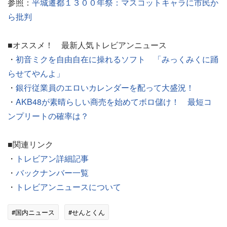
参照：
平城遷都１３００年祭：マスコットキャラに市民か
ら批判
■オススメ！ 最新人気トレビアンニュース
・
初音ミクを自由自在に操れるソフト 「みっくみくに踊
らせてやんよ」
・
銀行従業員のエロいカレンダーを配って大盛況！
・
AKB48が素晴らしい商売を始めてボロ儲け！ 最短コ
ンプリートの確率は？
■関連リンク
・
トレビアン詳細記事
・
バックナンバー一覧
・
トレビアンニュースについて
#国内ニュース
#せんとくん