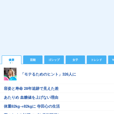
健康
芸能
ゴシップ
女子
トレンド
Y
「モテるためのヒント」326人に
容姿と寿命 28年追跡で見えた差
あたりめ 血糖値を上げない理由
体重62kg→82kgに 寺田心の生活