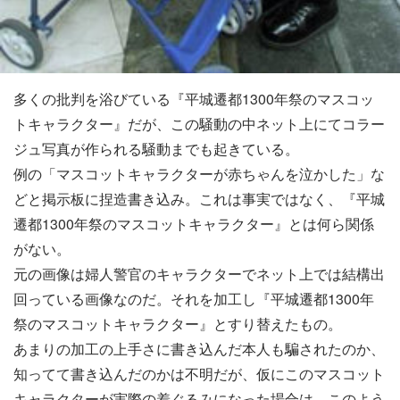
多くの批判を浴びている『平城遷都1300年祭のマスコッ
トキャラクター』だが、この騒動の中ネット上にてコラー
ジュ写真が作られる騒動までも起きている。
例の「マスコットキャラクターが赤ちゃんを泣かした」な
どと掲示板に捏造書き込み。これは事実ではなく、『平城
遷都1300年祭のマスコットキャラクター』とは何ら関係
がない。
元の画像は婦人警官のキャラクターでネット上では結構出
回っている画像なのだ。それを加工し『平城遷都1300年
祭のマスコットキャラクター』とすり替えたもの。
あまりの加工の上手さに書き込んだ本人も騙されたのか、
知ってて書き込んだのかは不明だが、仮にこのマスコット
キャラクターが実際の着ぐるみになった場合は、このよう