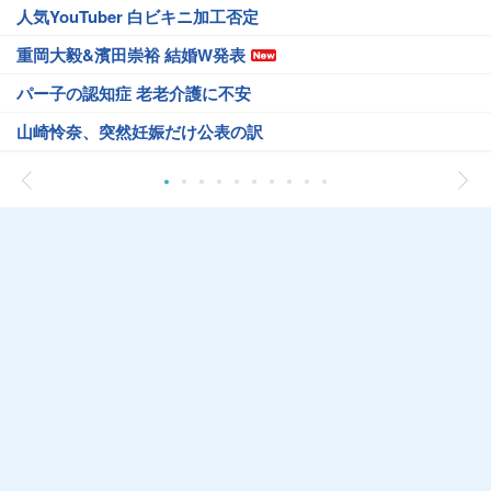
人気YouTuber 白ビキニ加工否定
重岡大毅&濱田崇裕 結婚W発表
パー子の認知症 老老介護に不安
山崎怜奈、突然妊娠だけ公表の訳