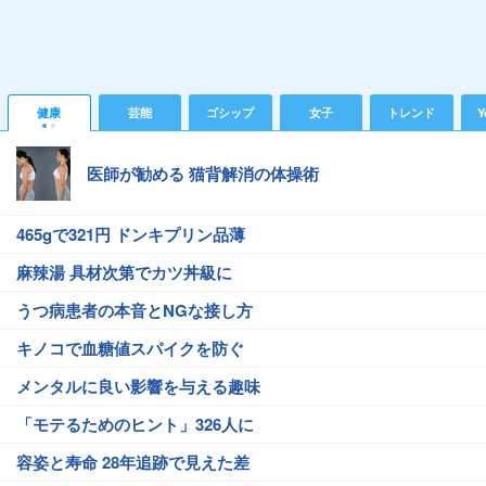
健康
芸能
ゴシップ
女子
トレンド
Y
医師が勧める 猫背解消の体操術
465gで321円 ドンキプリン品薄
麻辣湯 具材次第でカツ丼級に
うつ病患者の本音とNGな接し方
キノコで血糖値スパイクを防ぐ
メンタルに良い影響を与える趣味
「モテるためのヒント」326人に
容姿と寿命 28年追跡で見えた差