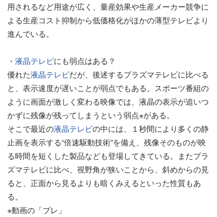
用されるなど用途が広く、量産効果や生産メーカー競争に
よる生産コスト抑制から低価格化がほかの薄型テレビより
進んでいる。
・
液晶テレビ
にも弱点はある？
優れた
液晶テレビ
だが、後述するプラズマテレビに比べる
と、表示速度が遅いことが弱点でもある。スポーツ番組の
ように画面が激しく変わる映像では、液晶の表示が追いつ
かずに残像が残ってしまうという弱点※がある。
そこで最近の
液晶テレビ
の中には、１秒間により多くの静
止画を表示する“倍速駆動技術”を備え、残像そのものが映
る時間を短くした製品なども登場してきている。またプラ
ズマテレビに比べ、視野角が狭いことから、斜めからの見
ると、正面から見るよりも暗くみえるといった性質もあ
る。
※動画の「ブレ」