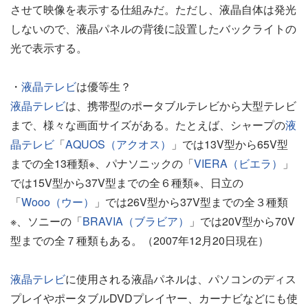
させて映像を表示する仕組みだ。ただし、液晶自体は発光
しないので、液晶パネルの背後に設置したバックライトの
光で表示する。
・
液晶テレビ
は優等生？
液晶テレビ
は、携帯型のポータブルテレビから大型テレビ
まで、様々な画面サイズがある。たとえば、シャープの
液
晶テレビ
「
AQUOS（アクオス）
」では13V型から65V型
までの全13種類※、パナソニックの「
VIERA（ビエラ）
」
では15V型から37V型までの全６種類※、日立の
「
Wooo（ウー）
」では26V型から37V型までの全３種類
※、ソニーの「
BRAVIA（ブラビア）
」では20V型から70V
型までの全７種類もある。（2007年12月20日現在）
液晶テレビ
に使用される液晶パネルは、パソコンのディス
プレイやポータブルDVDプレイヤー、カーナビなどにも使