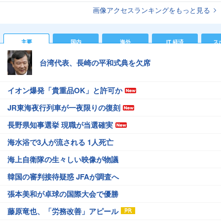
画像アクセスランキングをもっと見る
主要
国内
海外
IT 経済
ス
台湾代表、長崎の平和式典を欠席
イオン爆発「貴重品OK」と許可か
JR東海夜行列車が一夜限りの復刻
長野県知事選挙 現職が当選確実
海水浴で3人が流される 1人死亡
海上自衛隊の生々しい映像が物議
韓国の審判接待疑惑 JFAが調査へ
張本美和が卓球の国際大会で優勝
藤原竜也、「労務改善」アピール