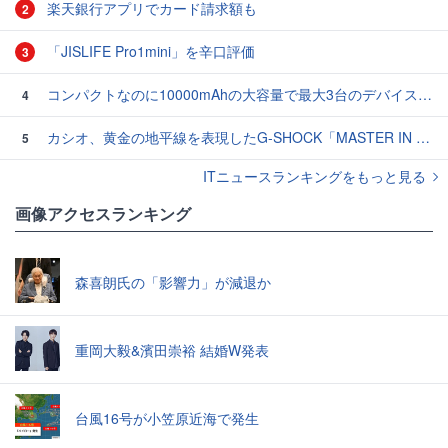
楽天銀行アプリでカード請求額も
2
「JISLIFE Pro1mini」を辛口評価
3
コンパクトなのに10000mAhの大容量で最大3台のデバイスを同時充電できる半固体モバイルバッテリー「SMARTCOBY Pro SLIM SS」レビュー
4
カシオ、黄金の地平線を表現したG-SHOCK「MASTER IN HORIZON GOLD」3モデル
5
ITニュースランキングをもっと見る
画像アクセスランキング
森喜朗氏の「影響力」が減退か
重岡大毅&濱田崇裕 結婚W発表
台風16号が小笠原近海で発生