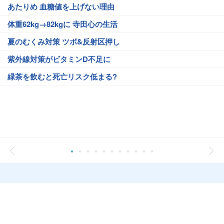
あたりめ 血糖値を上げない理由
体重62kg→82kgに 寺田心の生活
夏のむくみ対策 ツボ&反射区押し
紫外線対策がビタミンD不足に
緑茶を飲むと死亡リスク低まる?