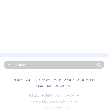
Peachy
ブログ
ショッピング
バンク
みんかぶ
みんかぶChoice
Kstyle
株探
プレスリリース
運営会社
利用規約
プライバシーポリシー
livedoorお客様サポートセンター
livedoor
コンテンツ・広告ポリシー