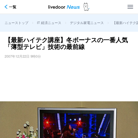
一覧
>
>
>
【最新ハイテク
ニューストップ
IT 経済ニュース
デジタル家電ニュース
【最新ハイテク講座】冬ボーナスの一番人気
「薄型テレビ」技術の最前線
2007年12月22日 9時0分