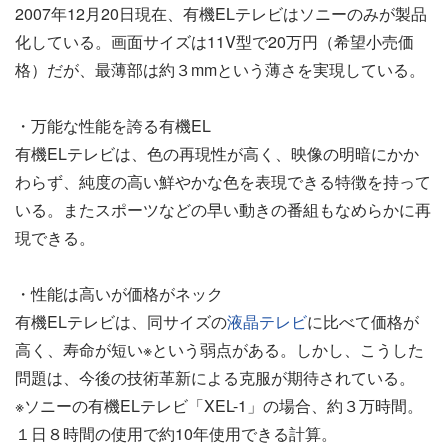
2007年12月20日現在、有機ELテレビはソニーのみが製品
化している。画面サイズは11V型で20万円（希望小売価
格）だが、最薄部は約３mmという薄さを実現している。
・万能な性能を誇る有機EL
有機ELテレビは、色の再現性が高く、映像の明暗にかか
わらず、純度の高い鮮やかな色を表現できる特徴を持って
いる。またスポーツなどの早い動きの番組もなめらかに再
現できる。
・性能は高いが価格がネック
有機ELテレビは、同サイズの
液晶テレビ
に比べて価格が
高く、寿命が短い※という弱点がある。しかし、こうした
問題は、今後の技術革新による克服が期待されている。
※ソニーの有機ELテレビ「XEL-1」の場合、約３万時間。
１日８時間の使用で約10年使用できる計算。