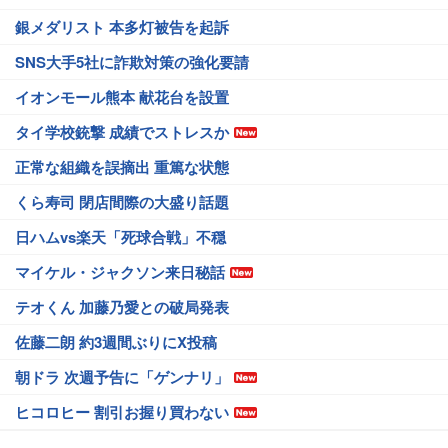
銀メダリスト 本多灯被告を起訴
SNS大手5社に詐欺対策の強化要請
イオンモール熊本 献花台を設置
タイ学校銃撃 成績でストレスか
正常な組織を誤摘出 重篤な状態
くら寿司 閉店間際の大盛り話題
日ハムvs楽天「死球合戦」不穏
マイケル・ジャクソン来日秘話
テオくん 加藤乃愛との破局発表
佐藤二朗 約3週間ぶりにX投稿
朝ドラ 次週予告に「ゲンナリ」
ヒコロヒー 割引お握り買わない