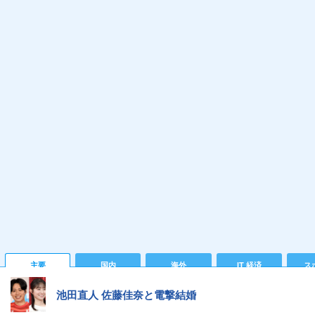
主要
国内
海外
IT 経済
ス
池田直人 佐藤佳奈と電撃結婚