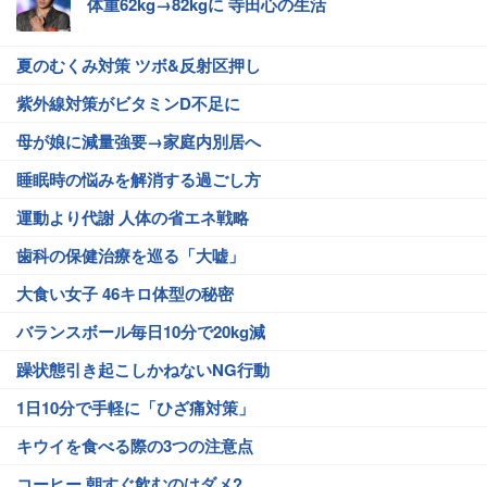
体重62kg→82kgに 寺田心の生活
夏のむくみ対策 ツボ&反射区押し
紫外線対策がビタミンD不足に
母が娘に減量強要→家庭内別居へ
睡眠時の悩みを解消する過ごし方
運動より代謝 人体の省エネ戦略
歯科の保健治療を巡る「大嘘」
大食い女子 46キロ体型の秘密
バランスボール毎日10分で20kg減
躁状態引き起こしかねないNG行動
1日10分で手軽に「ひざ痛対策」
キウイを食べる際の3つの注意点
コーヒー 朝すぐ飲むのはダメ?