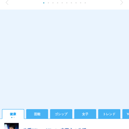
健康
芸能
ゴシップ
女子
トレンド
Y