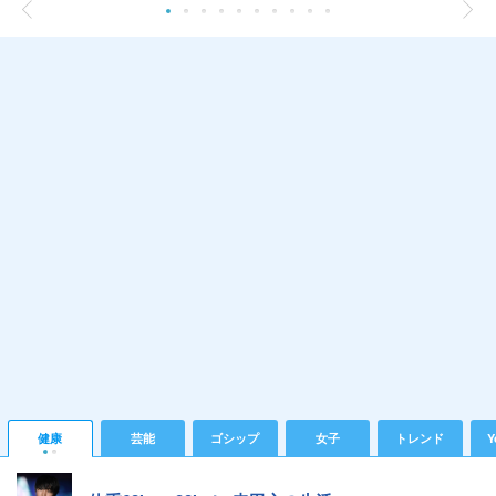
健康
芸能
ゴシップ
女子
トレンド
Y