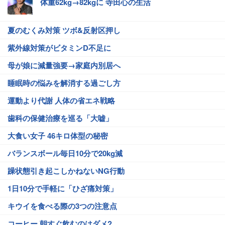
体重62kg→82kgに 寺田心の生活
夏のむくみ対策 ツボ&反射区押し
紫外線対策がビタミンD不足に
母が娘に減量強要→家庭内別居へ
睡眠時の悩みを解消する過ごし方
運動より代謝 人体の省エネ戦略
歯科の保健治療を巡る「大嘘」
大食い女子 46キロ体型の秘密
バランスボール毎日10分で20kg減
躁状態引き起こしかねないNG行動
1日10分で手軽に「ひざ痛対策」
キウイを食べる際の3つの注意点
コーヒー 朝すぐ飲むのはダメ?