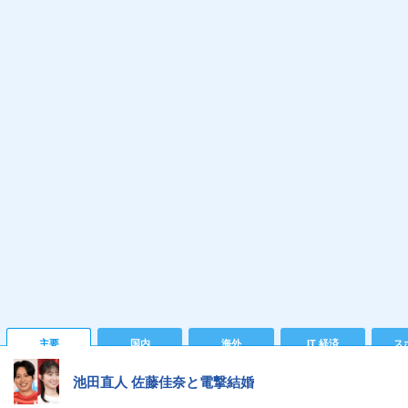
主要
国内
海外
IT 経済
ス
池田直人 佐藤佳奈と電撃結婚