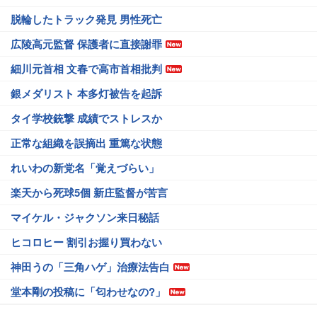
脱輪したトラック発見 男性死亡
広陵高元監督 保護者に直接謝罪
細川元首相 文春で高市首相批判
銀メダリスト 本多灯被告を起訴
タイ学校銃撃 成績でストレスか
正常な組織を誤摘出 重篤な状態
れいわの新党名「覚えづらい」
楽天から死球5個 新庄監督が苦言
マイケル・ジャクソン来日秘話
ヒコロヒー 割引お握り買わない
神田うの「三角ハゲ」治療法告白
堂本剛の投稿に「匂わせなの?」