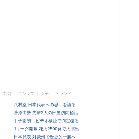
芸能
ゴシップ
女子
トレンド
八村塁 日本代表への思いを語る
菅原由勢 先輩2人の部屋訪問秘話
甲子園初、ビデオ検証で判定覆る
Jリーグ開幕 花火2500発で大演出
日本代表 対豪州で歴史的一勝へ