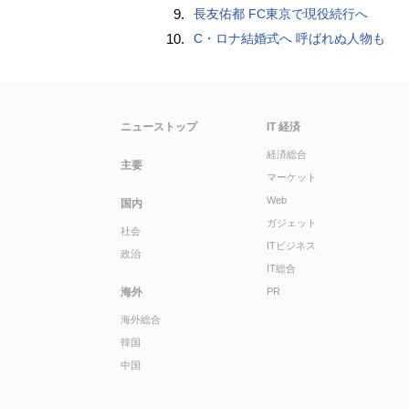
9.
長友佑都 FC東京で現役続行へ
10.
C・ロナ結婚式へ 呼ばれぬ人物も
ニューストップ
IT 経済
経済総合
主要
マーケット
Web
国内
ガジェット
社会
ITビジネス
政治
IT総合
海外
PR
海外総合
韓国
中国