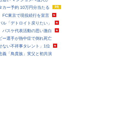
タカー予約 10万円分当たる
、FC東京で現役続行を宣言
バル「デトロイト戻りたい」
、バスケ代表活動の思い激白
ビー選手が熱中症で倒れ死亡
せない不祥事タレント」1位
忠義「鳥貴族」実父と初共演