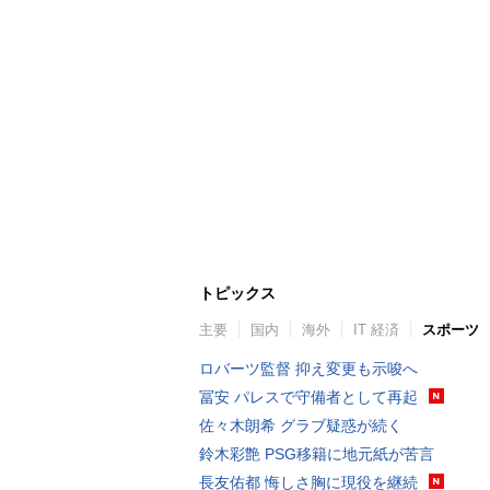
トピックス
主要
国内
海外
IT 経済
スポーツ
ロバーツ監督 抑え変更も示唆へ
冨安 パレスで守備者として再起
佐々木朗希 グラブ疑惑が続く
鈴木彩艶 PSG移籍に地元紙が苦言
長友佑都 悔しさ胸に現役を継続