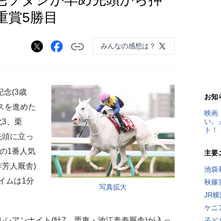
重賞5勝目
みんなの感想は？
念(3歳
お知
ースを進めた
映画
牝3、栗
い。
ト！
先頭に立っ
の1番人気
主要
芳人厩舎)
池袋
イムは1分
秋篠
写真拡大
JR
ケニ
シアンナイト(牡7、栗東・池江泰寿厩舎)が入っ
子ど