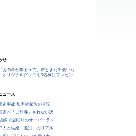
らせ
『あの星が降る丘で、君とまた出会いた
』オリジナルグッズを3名様にプレゼン
ニュース
暴走事故 加害者家族の苦悩
宮家が「ご静養」されない訳
横浜線で居眠りのオーバーラン
ア人と結婚「差別」のリアル
も追い マンションへ侵入か