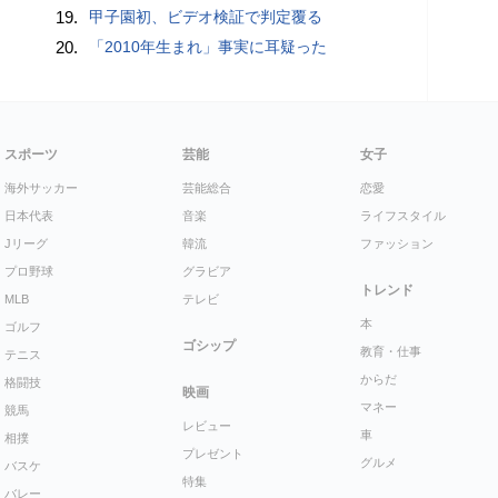
19.
甲子園初、ビデオ検証で判定覆る
20.
「2010年生まれ」事実に耳疑った
スポーツ
芸能
女子
海外サッカー
芸能総合
恋愛
日本代表
音楽
ライフスタイル
Jリーグ
韓流
ファッション
プロ野球
グラビア
トレンド
MLB
テレビ
本
ゴルフ
ゴシップ
教育・仕事
テニス
からだ
格闘技
映画
マネー
競馬
レビュー
車
相撲
プレゼント
グルメ
バスケ
特集
バレー