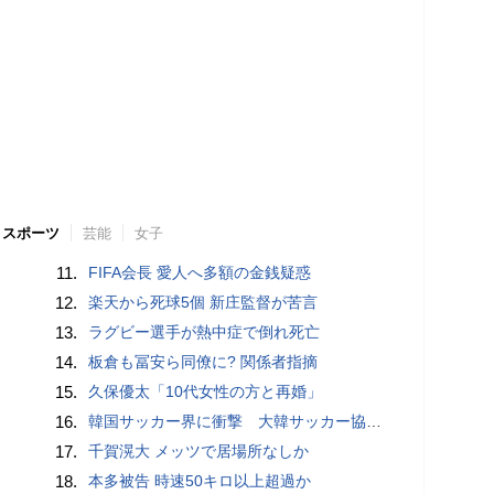
スポーツ
芸能
女子
11.
FIFA会長 愛人へ多額の金銭疑惑
12.
楽天から死球5個 新庄監督が苦言
13.
ラグビー選手が熱中症で倒れ死亡
14.
板倉も冨安ら同僚に? 関係者指摘
15.
久保優太「10代女性の方と再婚」
16.
韓国サッカー界に衝撃 大韓サッカー協会に外国人審判への“性的接待”疑惑 韓国メディアが報道
17.
千賀滉大 メッツで居場所なしか
18.
本多被告 時速50キロ以上超過か