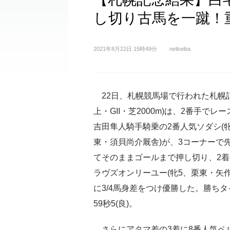
し切り古馬を一蹴！
2021年8月22日 15時49分
netkeiba
22日、札幌競馬場で行われた札幌記
上・GII・芝2000m)は、2番手でレ
吉田隼人騎手騎乗の2番人気ソダシ(
東・須貝尚介厩舎)が、3コーナーで
てそのままゴールまで押し切り、2着
ラヴズオンリーユー(牝5、栗東・矢作
に3/4馬身差をつけ優勝した。勝ちタ
59秒5(良)。
さらにアタマ差の3着に8番人気ペル