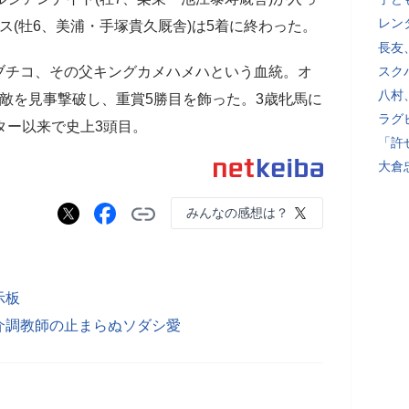
レン
ス(牡6、美浦・手塚貴久厩舎)は5着に終わった。
長友
チコ、その父キングカメハメハという血統。オ
スク
八村
敵を見事撃破し、重賞5勝目を飾った。3歳牝馬に
ラグ
ター以来で史上3頭目。
「許
大倉
みんなの感想は？
示板
介調教師の止まらぬソダシ愛