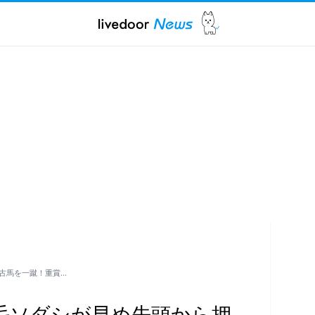
古馬を一蹴！重賞…
毛ソダシが早め先頭から押