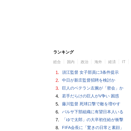
ランキング
総合
国内
政治
海外
経済
IT
1.
須江監督 女子部員に3条件提示
2.
中日が新庄監督招聘を検討か
3.
巨人のベテラン左腕が「密会」か
4.
若手だらけの巨人がV争い 困惑
5.
藤川監督 死球口撃で敵を増やす
6.
バルサ下部組織に有望日本人いる
7.
「ゆで太郎」の大卒初任給が衝撃
8.
FIFA会長に「驚きの日常と素顔」