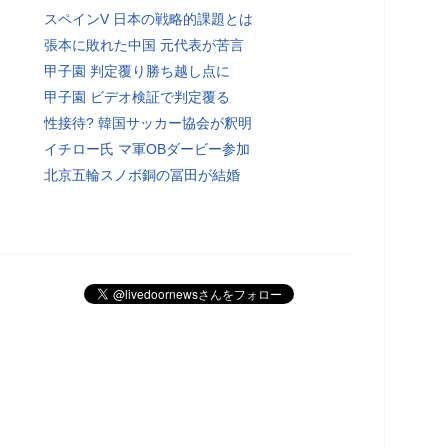
スペインV 日本の戦略的課題とは
張本に敗れた中国 元代表が苦言
甲子園 判定覆り勝ち越し点に
甲子園 ビデオ検証で判定覆る
性接待? 韓国サッカー協会が釈明
イチロー氏 マ軍OBダービー参加
北京五輪スノボ銅の冨田が結婚