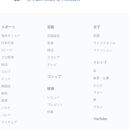
スポーツ
芸能
女子
海外サッカー
芸能総合
恋愛
日本代表
音楽
ライフスタイル
Jリーグ
韓流
ファッション
プロ野球
グラビア
トレンド
MLB
テレビ
本
ゴルフ
ゴシップ
教育・仕事
テニス
からだ
格闘技
映画
マネー
競馬
レビュー
車
相撲
プレゼント
グルメ
バスケ
特集
バレー
YouTube
フィギュア