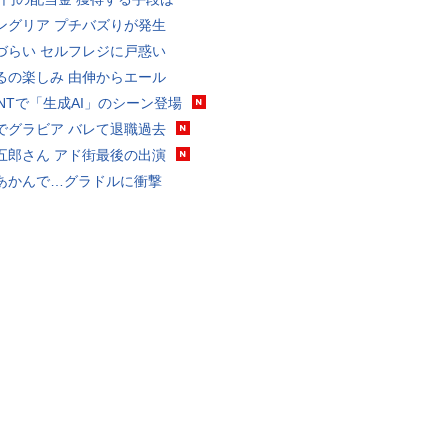
ングリア プチバズりが発生
づらい セルフレジに戸惑い
るの楽しみ 由伸からエール
VANTで「生成AI」のシーン登場
でグラビア バレて退職過去
五郎さん アド街最後の出演
あかんで…グラドルに衝撃