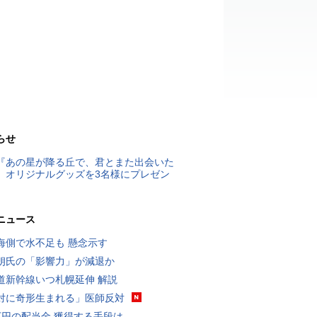
らせ
『あの星が降る丘で、君とまた出会いた
』オリジナルグッズを3名様にプレゼン
ニュース
海側で水不足も 懸念示す
朗氏の「影響力」が減退か
道新幹線いつ札幌延伸 解説
対に奇形生まれる」医師反対
万円の配当金 獲得する手段は