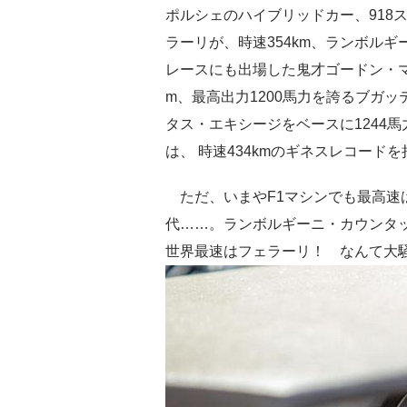
ポルシェのハイブリッドカー、918ス
ラーリが、時速354km、ランボルギ
レースにも出場した鬼才ゴードン・マ
m、最高出力1200馬力を誇るブガッテ
タス・エキシージをベースに1244
は、 時速434kmのギネスレコード
ただ、いまやF1マシンでも最高速は
代……。ランボルギーニ・カウンタックが3
世界最速はフェラーリ！ なんて大