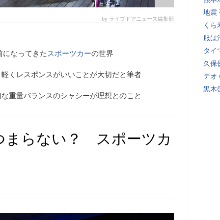
地震
by ライブドアニュース編集部
くら
服は
タイ
り前になってきた
スポーツカー
の世界
久保
く軽くレスポンスがいいことが大切だと筆者
テオ
黒木
切な重量バランスのシャシーが理想とのこと
つまらない？ スポーツカ