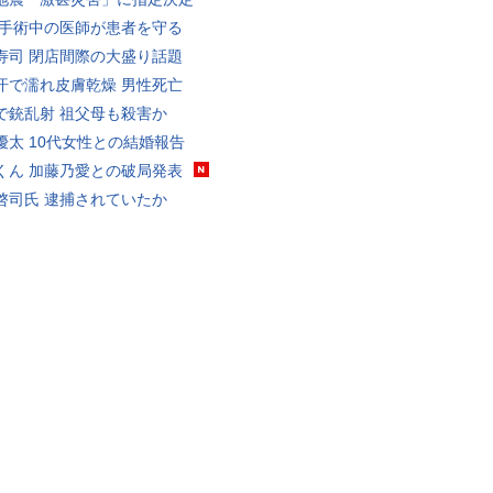
 手術中の医師が患者を守る
寿司 閉店間際の大盛り話題
汗で濡れ皮膚乾燥 男性死亡
で銃乱射 祖父母も殺害か
優太 10代女性との結婚報告
くん 加藤乃愛との破局発表
啓司氏 逮捕されていたか