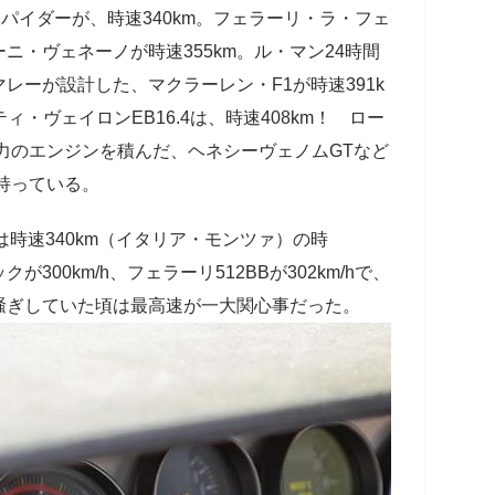
パイダーが、時速340km。フェラーリ・ラ・フェ
ーニ・ヴェネーノが時速355km。ル・マン24時間
レーが設計した、マクラーレン・F1が時速391k
ィ・ヴェイロンEB16.4は、時速408km！ ロー
馬力のエンジンを積んだ、ヘネシーヴェノムGTなど
を持っている。
時速340km（イタリア・モンツァ）の時
00km/h、フェラーリ512BBが302km/hで、
騒ぎしていた頃は最高速が一大関心事だった。