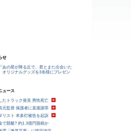
らせ
『あの星が降る丘で、君とまた出会いた
』オリジナルグッズを3名様にプレゼン
ニュース
したトラック発見 男性死亡
高元監督 保護者に直接謝罪
ダリスト 本多灯被告を起訴
金で競艇? 約1.3億円脱税か
地震「激甚災害」に指定決定