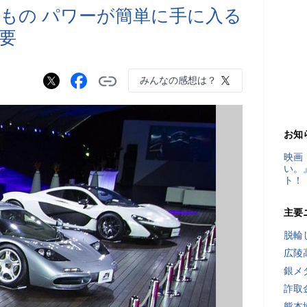
もの パワーが簡単に手に入る
要
みんなの感想は？
お知
映画
い。
ト！
主要
脱輪
広陵
銀メ
詐取
熊本