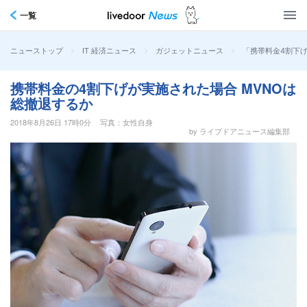
一覧
>
>
>
「携帯料金4割下げ
ニューストップ
IT 経済ニュース
ガジェットニュース
携帯料金の4割下げが実施された場合 MVNOは
総撤退するか
2018年8月26日 17時0分
写真：女性自身
by ライブドアニュース編集部