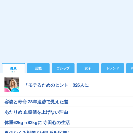
健康
芸能
ゴシップ
女子
トレンド
Y
「モテるためのヒント」326人に
容姿と寿命 28年追跡で見えた差
あたりめ 血糖値を上げない理由
体重62kg→82kgに 寺田心の生活
夏のむくみ対策 ツボ&反射区押し