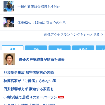
中日が新庄監督招聘を検討か
体重62kg→82kgに 寺田心の生活
画像アクセスランキングをもっと見る
主要
国内
海外
IT 経済
ス
俳優の戸塚純貴が結婚を発表
池袋暴走事故 加害者家族の苦悩
秋篠宮家が「ご静養」されない訳
円安影響考えず 豪遊する家庭も
JR横浜線で居眠りのオーバーラン