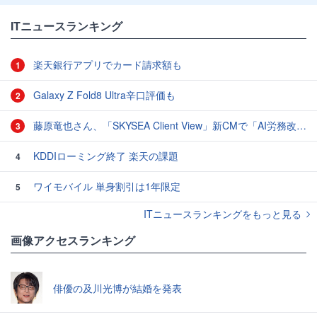
ITニュースランキング
楽天銀行アプリでカード請求額も
1
Galaxy Z Fold8 Ultra辛口評価も
2
藤原竜也さん、「SKYSEA Client View」新CMで「AI労務改善」をアピール 働き方をAIが分析したら「すぐに休んで」と言われる？
3
KDDIローミング終了 楽天の課題
4
ワイモバイル 単身割引は1年限定
5
ITニュースランキングをもっと見る
画像アクセスランキング
俳優の及川光博が結婚を発表