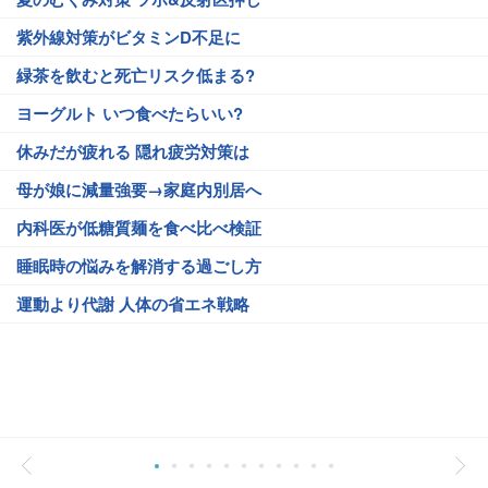
紫外線対策がビタミンD不足に
緑茶を飲むと死亡リスク低まる?
ヨーグルト いつ食べたらいい?
休みだが疲れる 隠れ疲労対策は
母が娘に減量強要→家庭内別居へ
内科医が低糖質麺を食べ比べ検証
睡眠時の悩みを解消する過ごし方
運動より代謝 人体の省エネ戦略