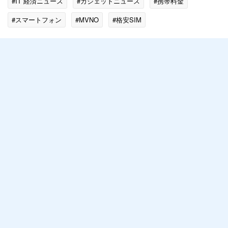
#IT 経済ニュース
#ガジェットニュース
#携帯料金
#スマートフォン
#MVNO
#格安SIM