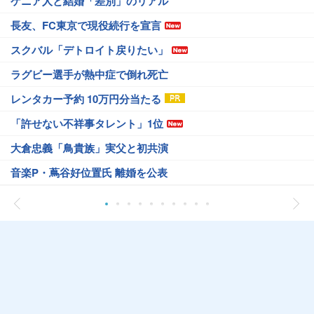
ケニア人と結婚「差別」のリアル
長友、FC東京で現役続行を宣言
スクバル「デトロイト戻りたい」
ラグビー選手が熱中症で倒れ死亡
レンタカー予約 10万円分当たる
「許せない不祥事タレント」1位
大倉忠義「鳥貴族」実父と初共演
音楽P・蔦谷好位置氏 離婚を公表