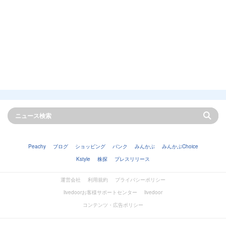
Peachy
ブログ
ショッピング
バンク
みんかぶ
みんかぶChoice
Kstyle
株探
プレスリリース
運営会社
利用規約
プライバシーポリシー
livedoorお客様サポートセンター
livedoor
コンテンツ・広告ポリシー