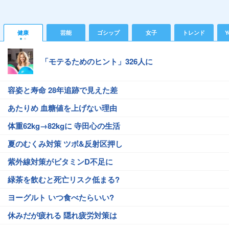
健康
芸能
ゴシップ
女子
トレンド
Y
「モテるためのヒント」326人に
容姿と寿命 28年追跡で見えた差
あたりめ 血糖値を上げない理由
体重62kg→82kgに 寺田心の生活
夏のむくみ対策 ツボ&反射区押し
紫外線対策がビタミンD不足に
緑茶を飲むと死亡リスク低まる?
ヨーグルト いつ食べたらいい?
休みだが疲れる 隠れ疲労対策は