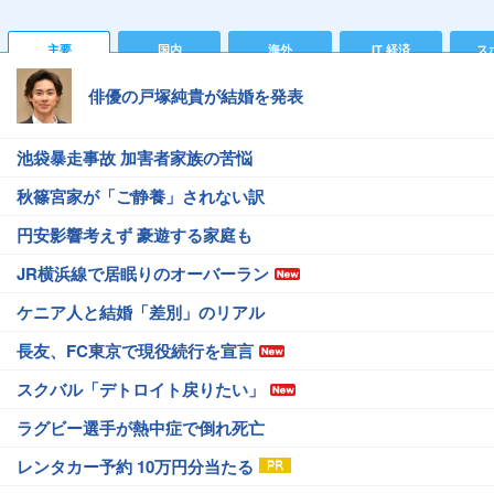
主要
国内
海外
IT 経済
ス
俳優の戸塚純貴が結婚を発表
池袋暴走事故 加害者家族の苦悩
秋篠宮家が「ご静養」されない訳
円安影響考えず 豪遊する家庭も
JR横浜線で居眠りのオーバーラン
ケニア人と結婚「差別」のリアル
長友、FC東京で現役続行を宣言
スクバル「デトロイト戻りたい」
ラグビー選手が熱中症で倒れ死亡
レンタカー予約 10万円分当たる